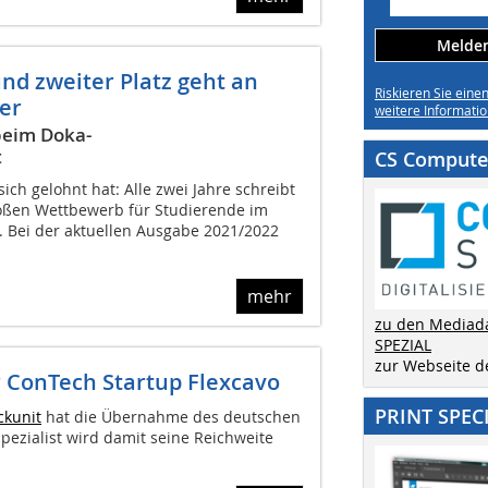
Melden 
d zweiter Platz geht an
Riskieren Sie eine
er
weitere Informatio
beim Doka-
t
CS Computer
sich gelohnt hat: Alle zwei Jahre schreibt
oßen Wettbewerb für Studierende im
 Bei der aktuellen Ausgabe 2021/2022
mehr
zu den Mediad
SPEZIAL
zur Webseite 
 ConTech Startup Flexcavo
PRINT SPEC
ckunit
hat die Übernahme des deutschen
pezialist wird damit seine Reichweite