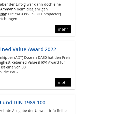
 aber der Erfolg war dann doch eine
r
Ammann
beim diesjährigen
uma
: Die eAPX 68/95 (3D Compactor)
eichungen...
mehr
ined Value Award 2022
enkipper (ADT)
Doosan
DA30 hat den Preis
ghest Retained Value (HRV) Award für
st eine von 30
 die Bau-,...
mehr
 und DIN 1989-100
 zehnte Ausgabe der Umwelt-Info-Reihe