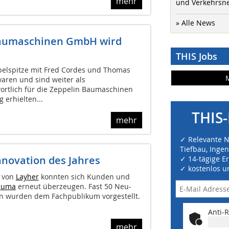
mehr
und Verkehrsn
» Alle News
Baumaschinen GmbH wird
THIS Jobs
pelspitze mit Fred Cordes und Thomas
aren und sind weiter als
ortlich für die Zeppelin Baumaschinen
erhielten...
THIS-
mehr
✓ Relevante 
Tiefbau, Inge
novation des Jahres
✓ 14-tägige E
✓ kostenlos u
t von
Layher
konnten sich Kunden und
auma
erneut überzeugen. Fast 50 Neu-
n wurden dem Fachpublikum vorgestellt.
Anti-R
mehr