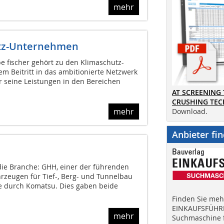
mehr
hutz-Unternehmen
 fischer gehört zu den Klimaschutz-
m Beitritt in das ambitionierte Netzwerk
r seine Leistungen in den Bereichen
AT SCREENING
CRUSHING TE
mehr
Download.
Anbieter fi
ie Branche: GHH, einer der führenden
hrzeugen für Tief-, Berg- und Tunnelbau
e durch Komatsu. Dies gaben beide
Finden Sie mehr
EINKAUFSFÜHRE
mehr
Suchmaschine f