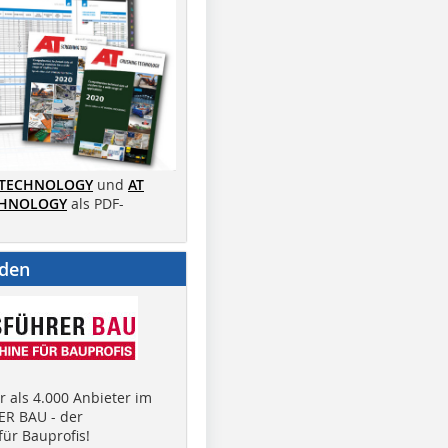
 TECHNOLOGY
und
AT
CHNOLOGY
als PDF-
nden
 als 4.000 Anbieter im
R BAU - der
ür Bauprofis!