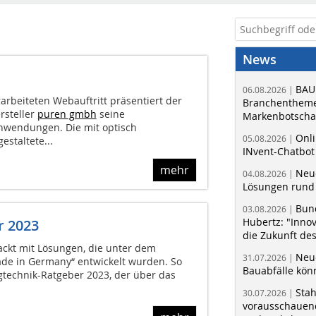
News
BAU
06.08.2026 |
arbeiteten Webauftritt präsentiert der
Branchentheme
rsteller
puren gmbh
seine
Markenbotschaf
nwendungen. Die mit optisch
Onli
05.08.2026 |
staltete...
INvent-Chatbot
mehr
Neue
04.08.2026 |
Lösungen rund 
Bun
03.08.2026 |
Hubertz: "Inno
r 2023
die Zukunft de
ackt mit Lösungen, die unter dem
Neue
31.07.2026 |
Made in Germany“ entwickelt wurden. So
Bauabfälle kö
igtechnik-Ratgeber 2023, der über das
Sta
30.07.2026 |
vorausschauend