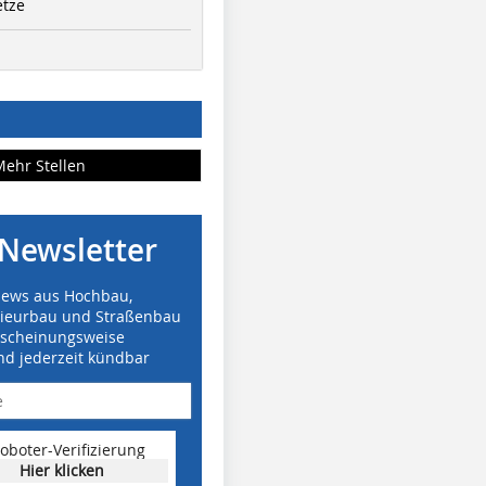
etze
Mehr Stellen
Newsletter
News aus Hochbau,
nieurbau und Straßenbau
rscheinungsweise
nd jederzeit kündbar
oboter-Verifizierung
Hier klicken