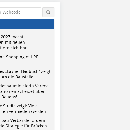
 2027 macht
n mit neuen
tern sichtbar
ne-Shopping mit RE-
s „Layher Baubuch“ zeigt
um die Baustelle
desbauministerin Verena
vation entscheidet über
s Bauens"
 Studie zeigt: Viele
nnten vermieden werden
hlbau-Verbände fordern
e Strategie für Brücken