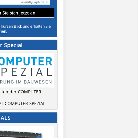
Friendly
Captcha ⇗
Sie sich jetzt an!
n kurzen Blick und erhalten Sie
nen.
 Spezial
aten der COMPUTER
der COMPUTER SPEZIAL
IALS