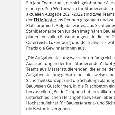
Ein Jahr Teamarbeit, die sich gelohnt hat: Alle
einen großen Wettbewerb für Studierende im 
aktuellen Ausgabe 2021/2022 sind zwei Team
der
FH Münster
ins Rennen gegangen und wur
Platz prämiert. Aufgabe war es, aus Sicht ei
Stahlbetonarbeiten für den imaginären Bau e
planen. Aus allen Einsendungen – in diesem 
Österreich, Luxemburg und der Schweiz – wäh
Praxis die Gewinner:innen aus.
„Die Aufgabenstellung war sehr umfangreich u
Ausarbeitungen der fünf Studierenden“, lobt
Teams aus Masterstudierenden, die er bei den
Aufgabenstellung gehörte beispielsweise eine
Sicherheitskonzept und die Schalungsplanung.
Bauwesen Gussformen, in die Frischbeton ei
herzustellen. „Beide Gruppen haben vollkomm
unterschiedlichen Herangehensweisen, aber b
Hochschullehrer für Bauverfahrens- und Siche
die Bestnote vergeben.