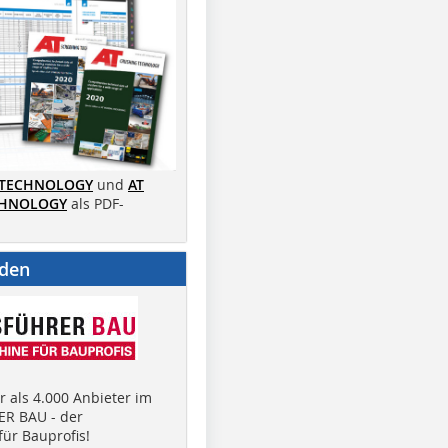
 TECHNOLOGY
und
AT
CHNOLOGY
als PDF-
nden
 als 4.000 Anbieter im
R BAU - der
ür Bauprofis!