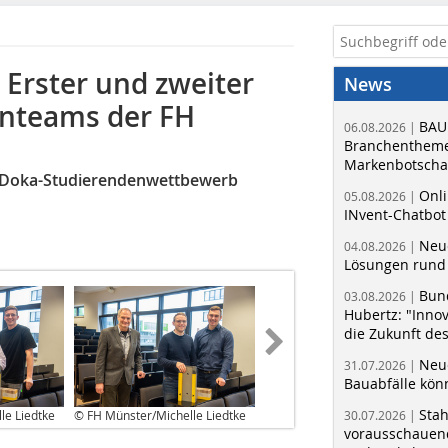
Erster und zweiter
News
enteams der FH
BAU
06.08.2026 |
Branchentheme
Markenbotschaf
m Doka-Studierendenwettbewerb
Onli
05.08.2026 |
INvent-Chatbot
Neue
04.08.2026 |
Lösungen rund 
Bun
03.08.2026 |
Hubertz: "Inno
die Zukunft de
Neue
31.07.2026 |
Bauabfälle kö
Sta
le Liedtke
© FH Münster/Michelle Liedtke
30.07.2026 |
vorausschauend