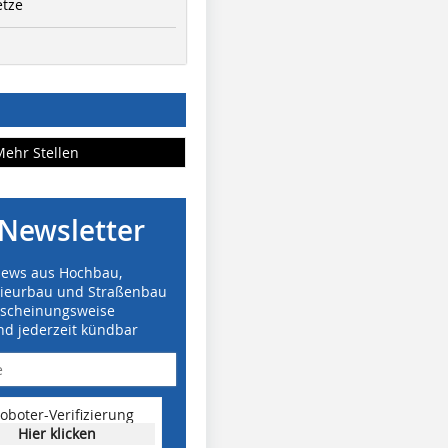
etze
Mehr Stellen
Newsletter
News aus Hochbau,
nieurbau und Straßenbau
rscheinungsweise
nd jederzeit kündbar
oboter-Verifizierung
Hier klicken