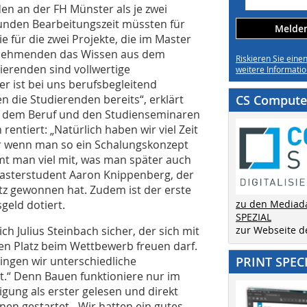
n an der FH Münster als je zwei
unden Bearbeitungszeit müssten für
Melden 
e für die zwei Projekte, die im Master
ilnehmenden das Wissen aus dem
Riskieren Sie eine
ierenden sind vollwertige
weitere Informatio
r ist bei uns berufsbegleitend
n die Studierenden bereits“, erklärt
CS Computer
n dem Beruf und den Studienseminaren
entiert: „Natürlich haben wir viel Zeit
r wenn man so ein Schalungskonzept
mt man viel mit, was man später auch
Masterstudent Aaron Knippenberg, der
z gewonnen hat. Zudem ist der erste
sgeld dotiert.
zu den Mediad
SPEZIAL
ich Julius Steinbach sicher, der sich mit
zur Webseite 
ten Platz beim Wettbewerb freuen darf.
ingen wir unterschiedliche
PRINT SPEC
kt.“ Denn Bauen funktioniere nur im
gung als erster gelesen und direkt
en gestartet. „Wir hatten ein gutes