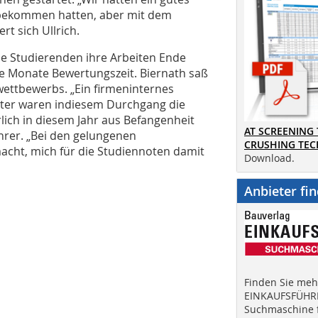
 bekommen hatten, aber mit dem
rt sich Ullrich.
ie Studierenden ihre Arbeiten Ende
e Monate Bewertungszeit. Biernath saß
wettbewerbs. „Ein firmeninternes
nter waren indiesem Durchgang die
ich in diesem Jahr aus Befangenheit
AT SCREENING
ehrer. „Bei den gelungenen
CRUSHING TE
acht, mich für die Studiennoten damit
Download.
Anbieter fi
Finden Sie mehr
EINKAUFSFÜHRE
Suchmaschine f