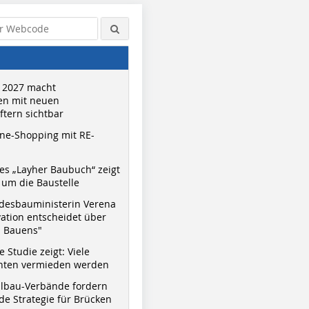
 2027 macht
n mit neuen
tern sichtbar
ne-Shopping mit RE-
s „Layher Baubuch“ zeigt
um die Baustelle
desbauministerin Verena
vation entscheidet über
s Bauens"
 Studie zeigt: Viele
nnten vermieden werden
hlbau-Verbände fordern
e Strategie für Brücken