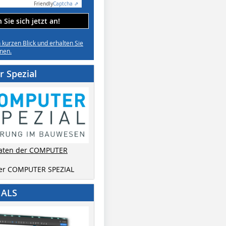
Friendly
Captcha ⇗
Sie sich jetzt an!
n kurzen Blick und erhalten Sie
nen.
 Spezial
aten der COMPUTER
der COMPUTER SPEZIAL
IALS