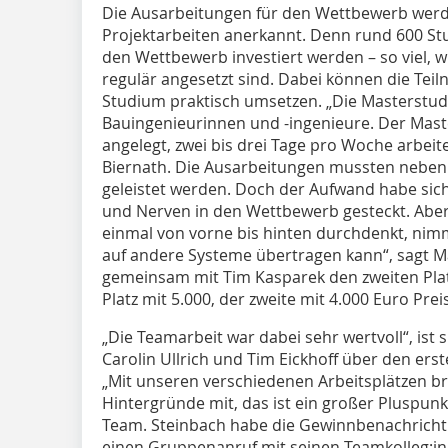
Die Ausarbeitungen für den Wettbewerb werde
Projektarbeiten anerkannt. Denn rund 600 St
den Wettbewerb investiert werden – so viel, wi
regulär angesetzt sind. Dabei können die Te
Studium praktisch umsetzen. „Die Masterstud
Bauingenieurinnen und -ingenieure. Der Maste
angelegt, zwei bis drei Tage pro Woche arbeite
Biernath. Die Ausarbeitungen mussten nebe
geleistet werden. Doch der Aufwand habe sich r
und Nerven in den Wettbewerb gesteckt. Abe
einmal von vorne bis hinten durchdenkt, nim
auf andere Systeme übertragen kann“, sagt 
gemeinsam mit Tim Kasparek den zweiten Plat
Platz mit 5.000, der zweite mit 4.000 Euro Prei
„Die Teamarbeit war dabei sehr wertvoll“, ist s
Carolin Ullrich und Tim Eickhoff über den ers
„Mit unseren verschiedenen Arbeitsplätzen br
Hintergründe mit, das ist ein großer Pluspun
Team. Steinbach habe die Gewinnbenachrichti
einen Gruppenanruf mit seinen Teamkolleg:inn