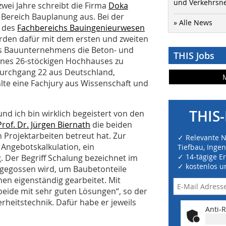
und Verkehrsn
 zwei Jahre schreibt die Firma
Doka
Bereich Bauplanung aus. Bei der
» Alle News
s des
Fachbereichs Bauingenieurwesen
den dafür mit dem ersten und zweiten
nes Bauunternehmens die Beton- und
THIS Jobs
ines 26-stöckigen Hochhauses zu
Durchgang 22 aus Deutschland,
lte eine Fachjury aus Wissenschaft und
THIS-
nd ich bin wirklich begeistert von den
Prof. Dr. Jürgen Biernath
die beiden
 Projektarbeiten betreut hat. Zur
✓ Relevante 
 Angebotskalkulation, ein
Tiefbau, Inge
✓ 14-tägige E
 Der Begriff Schalung bezeichnet im
✓ kostenlos u
ngegossen wird, um Baubetonteile
en eigenständig gearbeitet. Mit
eide mit sehr guten Lösungen“, so der
rheitstechnik. Dafür habe er jeweils
Anti-R