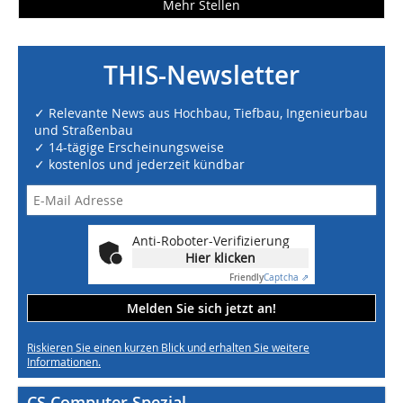
Mehr Stellen
THIS-Newsletter
✓ Relevante News aus Hochbau, Tiefbau, Ingenieurbau
und Straßenbau
✓ 14-tägige Erscheinungsweise
✓ kostenlos und jederzeit kündbar
Anti-Roboter-Verifizierung
Hier klicken
Friendly
Captcha ⇗
Melden Sie sich jetzt an!
Riskieren Sie einen kurzen Blick und erhalten Sie weitere
Informationen.
CS Computer Spezial