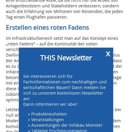
eine entscheidende Rolle, da sie nicht nur die Arbeit von
Anlagenbesitzern und Stakeholdern verbessern, sondern
auch die Erfahrung von Millionen von Reisenden, die jeden
Tag einen Flughafen passieren.
Erstellen eines roten Fadens
Im Infrastrukturbereich setzt man auf das Konzept eines
„roten Fadens“ – auf die Kontinuität der vielen
verschiedenen Arten von Daten, die in einem digitalen
x
Zwilling für Infrastruktur in jeder Phase des Lebenszyklus
THIS Newsletter
der Anlage erfasst und genutzt werden können, ohne dass
es zu Datenverlusten bei Übergaben kommt. Aufgrund der
inhärenten Komplexität von Flughäfen ist der rote Faden
Sie interessieren sich für
besonders wichtig. Wenn Daten aus jedem Teil der Anlage
Fachinformationen zum nachhaltigen und
mit einer Lebenszeitperspektive erfasst werden, können
wirtschaftlichen Bauen? Dann melden Sie
diese Informationen die Entscheidungsfindung bei
sich zu unserem kostenlosen Newsletter
zukünftigen Iterationen des Projekts vorantreiben und
an!
optimieren.
Darin informieren wir über:
Letztendlich bedeutet dieser rote Faden, dass man nie bei
» Produktneuheiten
null anfängt. Vielmehr basiert jede Reparatur, jede
» Veranstaltungen
Modernisierung und jede systemweite Änderung auf dem
» Auswertungen der Infobau Münster
kumulativen Lernen und Verständnis früherer Iterationen
» 14tägige Erscheinungsweise
des Projekts, die alle zusammen den besten und