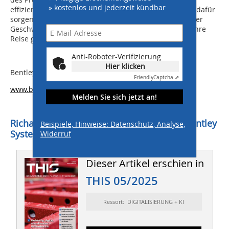
» kostenlos und jederzeit kündbar
effizientesten Weg nach vorn aufzeigen. So kann man dafür
sorgen, dass Passagiere an Flughäfen tagtäglich von der
Geschwindigkeit der Veränderungen profitieren und ihre
Reise genießen können.
Anti-Roboter-Verifizierung
Hier klicken
Bentley Systems
Friendly
Captcha ⇗
www.bentley.com
Melden Sie sich jetzt an!
Richard J. Vestner, Vice President, Cities, Bentley
Beispiele, Hinweise: Datenschutz, Analyse,
Systems
Widerruf
Dieser Artikel erschien in
THIS 05/2025
Ressort: DIGITALISIERUNG + KI