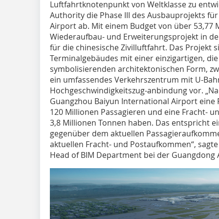
Luftfahrtknotenpunkt von Weltklasse zu entwi
Authority die Phase III des Ausbauprojekts f
Airport ab. Mit einem Budget von über 53,77 M
Wiederaufbau- und Erweiterungsprojekt in de
für die chinesische Zivilluftfahrt. Das Projekt
Terminalgebäudes mit einer einzigartigen, d
symbolisierenden architektonischen Form, z
ein umfassendes Verkehrszentrum mit U-Bahn-
Hochgeschwindigkeitszug-anbindung vor. „Nac
Guangzhou Baiyun International Airport eine 
120 Millionen Passagieren und eine Fracht- u
3,8 Millionen Tonnen haben. Das entspricht e
gegenüber dem aktuellen Passagieraufkomm
aktuellen Fracht- und Postaufkommen“, sagte 
Head of BIM Department bei der Guangdong Ai