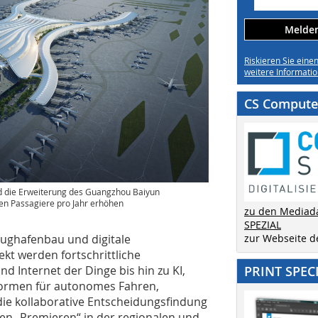
Melden 
Riskieren Sie eine
weitere Informatio
CS Computer
wird die Erweiterung des Guangzhou Baiyun
onen Passagiere pro Jahr erhöhen
zu den Mediad
SPEZIAL
Flughafenbau und digitale
zur Webseite 
ekt werden fortschrittliche
d Internet der Dinge bis hin zu KI,
PRINT SPEC
formen für autonomes Fahren,
die kollaborative Entscheidungsfindung
hen „Premieren“ in der regionalen und