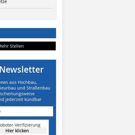
etze
Mehr Stellen
Newsletter
News aus Hochbau,
nieurbau und Straßenbau
rscheinungsweise
nd jederzeit kündbar
oboter-Verifizierung
Hier klicken