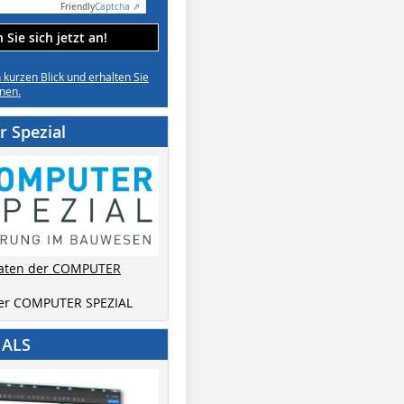
Friendly
Captcha ⇗
Sie sich jetzt an!
n kurzen Blick und erhalten Sie
nen.
 Spezial
aten der COMPUTER
der COMPUTER SPEZIAL
IALS