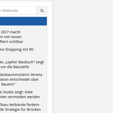
 2027 macht
n mit neuen
tern sichtbar
ne-Shopping mit RE-
s „Layher Baubuch“ zeigt
um die Baustelle
desbauministerin Verena
vation entscheidet über
s Bauens"
 Studie zeigt: Viele
nnten vermieden werden
hlbau-Verbände fordern
e Strategie für Brücken