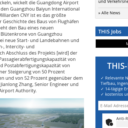
und Verkehrsn
ckeln, wickelt die Guangdong Airport
ür den Guangzhou Baiyun International
» Alle News
illiarden CNY ist es das größte
r Geschichte des Baus von Flughäfen
 sieht den Bau eines neuen
THIS Jobs
ie Blütenkrone von Guangzhou
wei neue Start- und Landebahnen und
, Intercity- und
h Abschluss des Projekts [wird] der
Passagierabfertigungskapazität von
THIS-
nd Postabfertigungskapazität von
iner Steigerung von 50 Prozent
en und von 52 Prozent gegenüber dem
✓ Relevante 
Tiefbau, Inge
Jianlong Zhang, Senior Engineer und
✓ 14-tägige E
rport Authority.
✓ kostenlos u
Anti-R