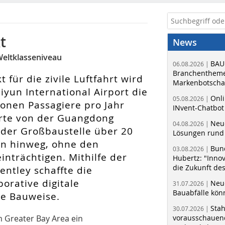
t
News
Weltklasseniveau
BAU
06.08.2026 |
Branchentheme
 für die zivile Luftfahrt wird
Markenbotschaf
yun International Airport die
Onli
05.08.2026 |
ionen Passagiere pro Jahr
INvent-Chatbot
rte von der Guangdong
Neue
04.08.2026 |
n der Großbaustelle über 20
Lösungen rund 
en hinweg, ohne den
Bun
03.08.2026 |
nträchtigen. Mithilfe der
Hubertz: "Inno
die Zukunft de
entley schaffte die
orative digitale
Neue
31.07.2026 |
Bauabfälle kö
te Bauweise.
Sta
30.07.2026 |
 Greater Bay Area ein
vorausschauend