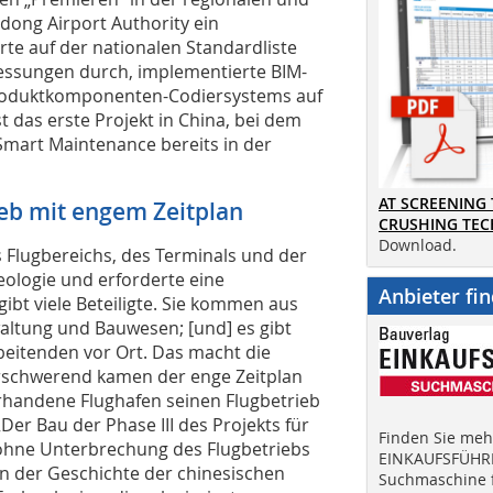
gdong Airport Authority ein
rte auf der nationalen Standardliste
essungen durch, implementierte BIM-
roduktkomponenten-Codiersystems auf
ist das erste Projekt in China, bei dem
Smart Maintenance bereits in der
AT SCREENING
ieb mit engem Zeitplan
CRUSHING TE
Download.
Flugbereichs, des Terminals und der
ologie und erforderte eine
Anbieter fi
ibt viele Beteiligte. Sie kommen aus
waltung und Bauwesen; [und] es gibt
rbeitenden vor Ort. Das macht die
Erschwerend kamen der enge Zeitplan
rhandene Flughafen seinen Flugbetrieb
er Bau der Phase III des Projekts für
Finden Sie mehr
 ohne Unterbrechung des Flugbetriebs
EINKAUFSFÜHRE
in der Geschichte der chinesischen
Suchmaschine f