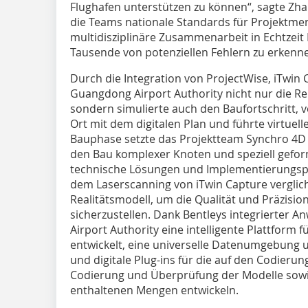
Flughafen unterstützen zu können“, sagte Zha
die Teams nationale Standards für Projektme
multidisziplinäre Zusammenarbeit in Echtzeit
Tausende von potenziellen Fehlern zu erkenne
Durch die Integration von ProjectWise, iTwin 
Guangdong Airport Authority nicht nur die R
sondern simulierte auch den Baufortschritt, v
Ort mit dem digitalen Plan und führte virtuel
Bauphase setzte das Projektteam Synchro 4D 
den Bau komplexer Knoten und speziell gefo
technische Lösungen und Implementierungspf
dem Laserscanning von iTwin Capture verglic
Realitätsmodell, um die Qualität und Präzisio
sicherzustellen. Dank Bentleys integrierter
Airport Authority eine intelligente Plattform
entwickelt, eine universelle Datenumgebung un
und digitale Plug-ins für die auf den Codier
Codierung und Überprüfung der Modelle sowie
enthaltenen Mengen entwickeln.