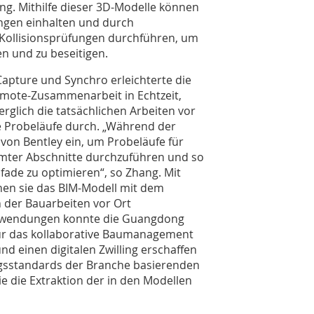
ng. Mithilfe dieser 3D-Modelle können
ngen einhalten und durch
 Kollisionsprüfungen durchführen, um
n und zu beseitigen.
Capture und Synchro erleichterte die
emote-Zusammenarbeit in Echtzeit,
erglich die tatsächlichen Arbeiten vor
le Probeläufe durch. „Während der
von Bentley ein, um Probeläufe für
rmter Abschnitte durchzuführen und so
ade zu optimieren“, so Zhang. Mit
hen sie das BIM-Modell mit dem
n der Bauarbeiten vor Ort
 Anwendungen konnte die Guangdong
 für das kollaborative Baumanagement
d einen digitalen Zwilling erschaffen
ungsstandards der Branche basierenden
 die Extraktion der in den Modellen