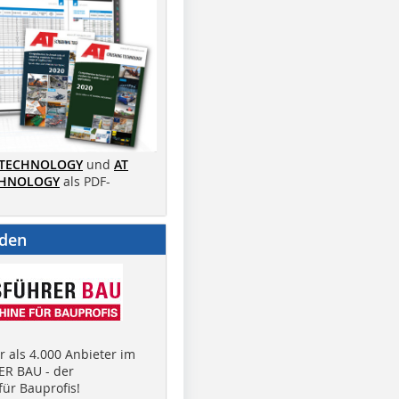
 TECHNOLOGY
und
AT
CHNOLOGY
als PDF-
nden
 als 4.000 Anbieter im
R BAU - der
ür Bauprofis!