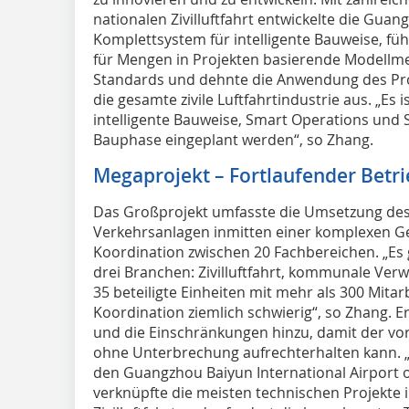
nationalen Zivilluftfahrt entwickelte die Guan
Komplettsystem für intelligente Bauweise, füh
für Mengen in Projekten basierende Modellm
Standards und dehnte die Anwendung des P
die gesamte zivile Luftfahrtindustrie aus. „Es 
intelligente Bauweise, Smart Operations und 
Bauphase eingeplant werden“, so Zhang.
Megaprojekt – Fortlaufender Betr
Das Großprojekt umfasste die Umsetzung des 
Verkehrsanlagen inmitten einer komplexen Ge
Koordination zwischen 20 Fachbereichen. „Es g
drei Branchen: Zivilluftfahrt, kommunale Ver
35 beteiligte Einheiten mit mehr als 300 Mita
Koordination ziemlich schwierig“, so Zhang. 
und die Einschränkungen hinzu, damit der vo
ohne Unterbrechung aufrechterhalten kann. „D
den Guangzhou Baiyun International Airport
verknüpfte die meisten technischen Projekte 