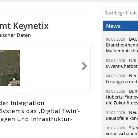
mt Keynetix
News
nischer Daten
BAU
06.08.2026 |
Branchentheme
Markenbotschaf
Onli
05.08.2026 |
INvent-Chatbot
Neue
04.08.2026 |
Lösungen rund 
Bun
03.08.2026 |
Hubertz: "Inno
der Integration
die Zukunft de
Systems das ‚Digital Twin‘-
Neue
31.07.2026 |
lagen und Infrastruktur-
Bauabfälle kö
Sta
30.07.2026 |
vorausschauend