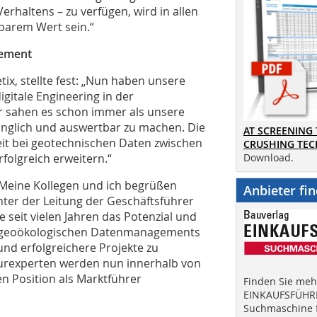
erhaltens – zu verfügen, wird in allen
barem Wert sein.“
gement
ix, stellte fest: „Nun haben unsere
gitale Engineering in der
r sahen es schon immer als unsere
änglich und auswertbar zu machen. Die
AT SCREENING
t bei geotechnischen Daten zwischen
CRUSHING TE
folgreich erweitern.“
Download.
 „Meine Kollegen und ich begrüßen
Anbieter fi
ter der Leitung der Geschäftsführer
 seit vielen Jahren das Potenzial und
d geoökologischen Datenmanagements
d erfolgreichere Projekte zu
turexperten werden nun innerhalb von
n Position als Marktführer
Finden Sie mehr
EINKAUFSFÜHRE
Suchmaschine f