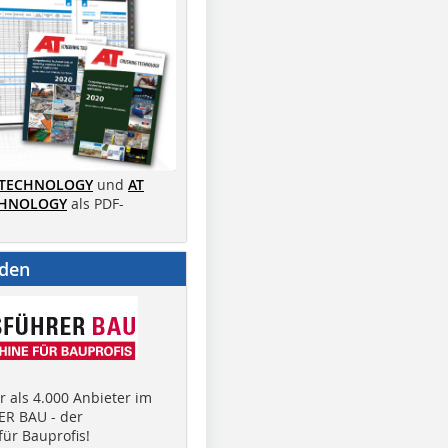
 TECHNOLOGY
und
AT
CHNOLOGY
als PDF-
nden
 als 4.000 Anbieter im
R BAU - der
ür Bauprofis!