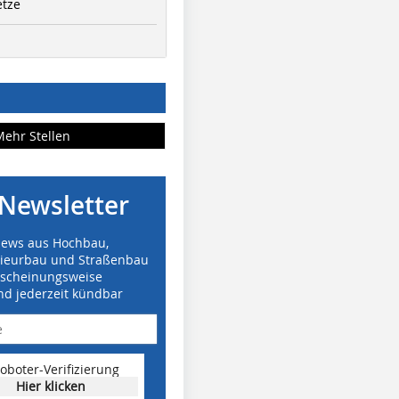
etze
Mehr Stellen
Newsletter
News aus Hochbau,
nieurbau und Straßenbau
rscheinungsweise
nd jederzeit kündbar
oboter-Verifizierung
Hier klicken