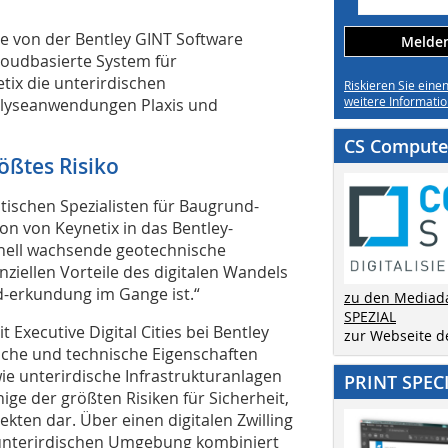
e von der Bentley GINT Software
Melden 
cloudbasierte System für
ix die unterirdischen
Riskieren Sie eine
weitere Informatio
lyseanwendungen Plaxis und
CS Computer
ößtes Risiko
itischen Spezialisten für Baugrund-
tion von Keynetix in das Bentley-
schnell wachsende geotechnische
enziellen Vorteile des digitalen Wandels
d-erkundung im Gange ist.“
zu den Mediad
SPEZIAL
Executive Digital Cities bei Bentley
zur Webseite 
sche und technische Eigenschaften
ie unterirdische Infrastrukturanlagen
PRINT SPEC
ge der größten Risiken für Sicherheit,
kten dar. Über einen digitalen Zwilling
 unterirdischen Umgebung kombiniert