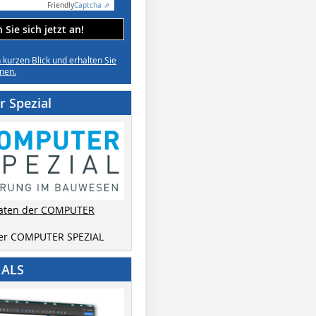
Friendly
Captcha ⇗
Sie sich jetzt an!
n kurzen Blick und erhalten Sie
nen.
 Spezial
aten der COMPUTER
der COMPUTER SPEZIAL
IALS