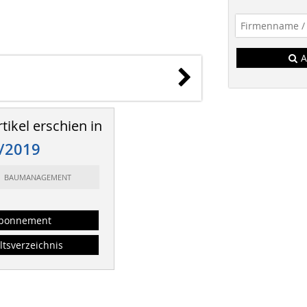
A
tikel erschien in
/2019
t: BAUMANAGEMENT
bonnement
ltsverzeichnis