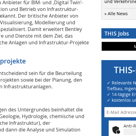
und Verkehrsn
Anbieter für BIM- und ‚Digital Twin‘-
ion und Betrieb von Infrastruktur-
» Alle News
kannt. Der britische Anbieter von
 Visualisierung, Modellierung und
zialisiert. Damit erweitert Bentley
THIS Jobs
e und Dienste mit dem Ziel, das
ische Anlagen und Infrastruktur-Projekte
uprojekte
THIS-
ntscheidend sein für die Beurteilung
projekten sowie bei der Planung, den
✓ Relevante 
n Infrastrukturanlagen.
Tiefbau, Inge
✓ 14-tägige E
✓ kostenlos u
ingen des Untergrundes beinhaltet die
Geologie, Hydrologie, chemische und
che Infrastruktur), der
Anti-R
nd dann die Analyse und Simulation