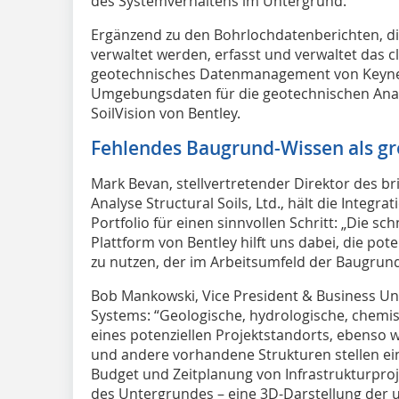
des Systemverhaltens im Untergrund.
Ergänzend zu den Bohrlochdatenberichten, di
verwaltet werden, erfasst und verwaltet das 
geotechnisches Datenmanagement von Keynet
Umgebungsdaten für die geotechnischen Ana
SoilVision von Bentley.
Fehlendes Baugrund-Wissen als gr
Mark Bevan, stellvertretender Direktor des br
Analyse Structural Soils, Ltd., hält die Integra
Portfolio für einen sinnvollen Schritt: „Die 
Plattform von Bentley hilft uns dabei, die pot
zu nutzen, der im Arbeitsumfeld der Baugrun
Bob Mankowski, Vice President & Business Unit 
Systems: “Geologische, hydrologische, chemi
eines potenziellen Projektstandorts, ebenso w
und andere vorhandene Strukturen stellen eini
Budget und Zeitplanung von Infrastrukturproje
des Untergrundes – eine 3D-Darstellung der