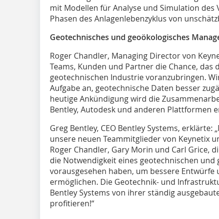
mit Modellen für Analyse und Simulation des V
Phasen des Anlagenlebenzyklus von unschätz
Geotechnisches und geoökologisches Mana
Roger Chandler, Managing Director von Keynet
Teams, Kunden und Partner die Chance, das di
geotechnischen Industrie voranzubringen. Wi
Aufgabe an, geotechnische Daten besser zug
heutige Ankündigung wird die Zusammenarbei
Bentley, Autodesk und anderen Plattformen er
Greg Bentley, CEO Bentley Systems, erklärte:
unsere neuen Teammitglieder von Keynetix un
Roger Chandler, Gary Morin und Carl Grice, die
die Notwendigkeit eines geotechnischen un
vorausgesehen haben, um bessere Entwürfe un
ermöglichen. Die Geotechnik- und Infrastruk
Bentley Systems von ihrer ständig ausgebaute
profitieren!“