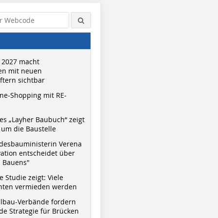
 2027 macht
n mit neuen
tern sichtbar
ne-Shopping mit RE-
s „Layher Baubuch“ zeigt
um die Baustelle
desbauministerin Verena
vation entscheidet über
s Bauens"
 Studie zeigt: Viele
nnten vermieden werden
hlbau-Verbände fordern
e Strategie für Brücken