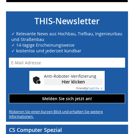
THIS-Newsletter
✓ Relevante News aus Hochbau, Tiefbau, Ingenieurbau
und Straßenbau
✓ 14-tägige Erscheinungsweise
✓ kostenlos und jederzeit kündbar
Anti-Roboter-Verifizierung
Hier klicken
Friendly
Captcha ⇗
Melden Sie sich jetzt an!
Riskieren Sie einen kurzen Blick und erhalten Sie weitere
Informationen.
CS Computer Spezial