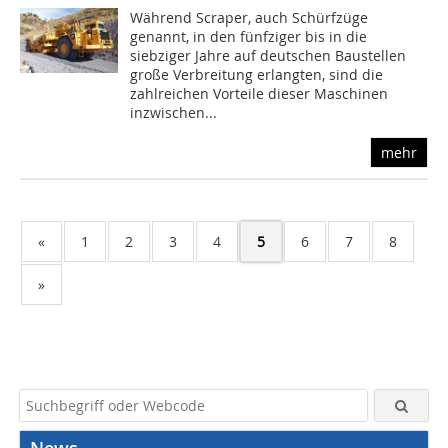
Während Scraper, auch Schürfzüge
genannt, in den fünfziger bis in die
siebziger Jahre auf deutschen Baustellen
große Verbreitung erlangten, sind die
zahlreichen Vorteile dieser Maschinen
inzwischen...
mehr
«
1
2
3
4
5
6
7
8
»