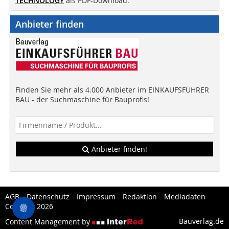
TECHNOLOGY
als PDF-Download.
Anbieter finden
Finden Sie mehr als 4.000 Anbieter im EINKAUFSFÜHRER
BAU - der Suchmaschine für Bauprofis!
Anbieter finden!
AGB
Datenschutz
Impressum
Redaktion
Mediadaten
Copytest 2026
Bauverlag.de
Content Management by