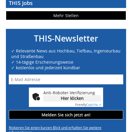
THIS Jobs
Mehr Stellen
THIS-Newsletter
✓ Relevante News aus Hochbau, Tiefbau, Ingenieurbau
und Straßenbau
✓ 14-tägige Erscheinungsweise
✓ kostenlos und jederzeit kündbar
Anti-Roboter-Verifizierung
Hier klicken
Friendly
Captcha ⇗
Melden Sie sich jetzt an!
Riskieren Sie einen kurzen Blick und erhalten Sie weitere