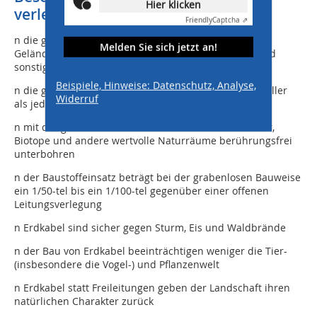
Hier klicken
verlegten Erdkabeln
Friendly
Captcha ⇗
n die grabenlose Bauweise schont die natürliche
Melden Sie sich jetzt an!
Geländeoberfläche aber auch befestigte Fahrwege und
sonstige Oberflächen
Beispiele, Hinweise: Datenschutz, Analyse,
n die grabenlose Leitungsverlegung ist deutlich schneller
Widerruf
als jede offene Verlegung
n mit der grabenlosen Bauweise lassen sich Gewässer,
Biotope und andere wertvolle Naturräume berührungsfrei
unterbohren
n der Baustoffeinsatz beträgt bei der grabenlosen Bauweise
ein 1/50-tel bis ein 1/100-tel gegenüber einer offenen
Leitungsverlegung
n Erdkabel sind sicher gegen Sturm, Eis und Waldbrände
n der Bau von Erdkabel beeinträchtigen weniger die Tier-
(insbesondere die Vogel-) und Pflanzenwelt
n Erdkabel statt Freileitungen geben der Landschaft ihren
natürlichen Charakter zurück