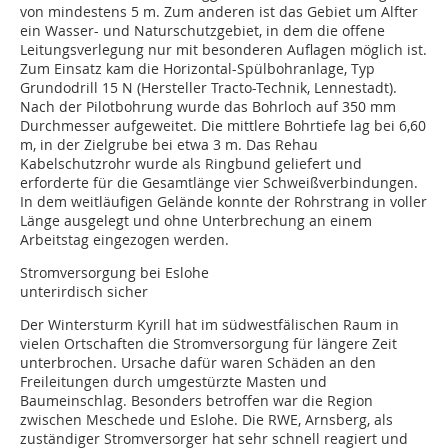
von mindestens 5 m. Zum anderen ist das Gebiet um Alfter
ein Wasser- und Naturschutzgebiet, in dem die offene
Leitungsverlegung nur mit besonderen Auflagen möglich ist.
Zum Einsatz kam die Horizontal-Spülbohranlage, Typ
Grundodrill 15 N (Hersteller Tracto-Technik, Lennestadt).
Nach der Pilotbohrung wurde das Bohrloch auf 350 mm
Durchmesser aufgeweitet. Die mittlere Bohrtiefe lag bei 6,60
m, in der Zielgrube bei etwa 3 m. Das Rehau
Kabelschutzrohr wurde als Ringbund geliefert und
erforderte für die Gesamtlänge vier Schweißverbindungen.
In dem weitläufigen Gelände konnte der Rohrstrang in voller
Länge ausgelegt und ohne Unterbrechung an einem
Arbeitstag eingezogen werden.
Stromversorgung bei Eslohe
unterirdisch sicher
Der Wintersturm Kyrill hat im südwestfälischen Raum in
vielen Ortschaften die Stromversorgung für längere Zeit
unterbrochen. Ursache dafür waren Schäden an den
Freileitungen durch umgestürzte Masten und
Baumeinschlag. Besonders betroffen war die Region
zwischen Meschede und Eslohe. Die RWE, Arnsberg, als
zuständiger Stromversorger hat sehr schnell reagiert und