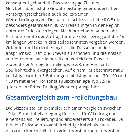
konsequent gehandelt. Das vorrangige Ziel des
Netzbetreibers ist die Gewährleistung einer dauerhaften
Versorgungssicherheit auch bei extremen
Wetterbedingungen. Deshalb entschloss sich die RWE die
besonders gefährdeten 30 KV Freileitungen in der Region
unter die Erde zu verlegen. Nach nur einem halben Jahr
Planung konnte der Auftrag für die Erdverlegung auf der 16
km langen Strecke in drei Teilabschnitten vergeben werden.
Gelände- und bodenbedingt ist die Trasse besonders
anspruchsvoll. Um die Umwelt zu schonen und die Kosten
zu reduzieren, wurde bereits im Vorfeld der Einsatz
grabenloser Verlegetechniken, wie z.B. die Horizontal-
Spülbohrtechnik vorgesehen. Auf einem Teilabschnitt mit 3
km Länge wurden 3 Bohrungen mit Längen von 170, 100 und
150 m mit einer Horizontalspülbohranlage Typ 32/18
(Hersteller: Prime Drilling, Wenden), ausgeführt.
Gesamtvergleich zum Freileitungsbau
Die Skizzen stellen exemplarisch einen Vergleich zwischen
10 km Stromkabelverlegung für eine 110 kV-Leitung dar;
einerseits als Freileitung und andererseits als Erdkabel. Da
bei den Erdkabeln sowohl dreiadrige Kabel als auch
getrennt drei Einzelleiter verlegt werden können, werden