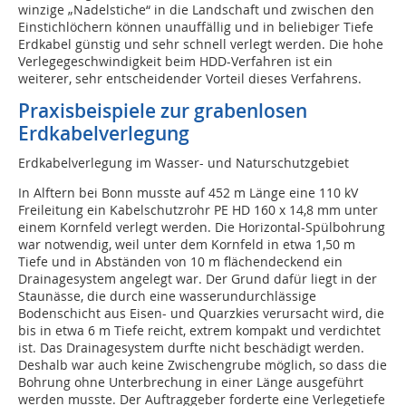
winzige „Nadelstiche“ in die Landschaft und zwischen den
Einstichlöchern können unauffällig und in beliebiger Tiefe
Erdkabel günstig und sehr schnell verlegt werden. Die hohe
Verlegegeschwindigkeit beim HDD-Verfahren ist ein
weiterer, sehr entscheidender Vorteil dieses Verfahrens.
Praxisbeispiele zur grabenlosen
Erdkabelverlegung
Erdkabelverlegung im Wasser- und Naturschutzgebiet
In Alftern bei Bonn musste auf 452 m Länge eine 110 kV
Freileitung ein Kabelschutzrohr PE HD 160 x 14,8 mm unter
einem Kornfeld verlegt werden. Die Horizontal-Spülbohrung
war notwendig, weil unter dem Kornfeld in etwa 1,50 m
Tiefe und in Abständen von 10 m flächendeckend ein
Drainagesystem angelegt war. Der Grund dafür liegt in der
Staunässe, die durch eine wasserundurchlässige
Bodenschicht aus Eisen- und Quarzkies verursacht wird, die
bis in etwa 6 m Tiefe reicht, extrem kompakt und verdichtet
ist. Das Drainagesystem durfte nicht beschädigt werden.
Deshalb war auch keine Zwischengrube möglich, so dass die
Bohrung ohne Unterbrechung in einer Länge ausgeführt
werden musste. Der Auftraggeber forderte eine Verlegetiefe