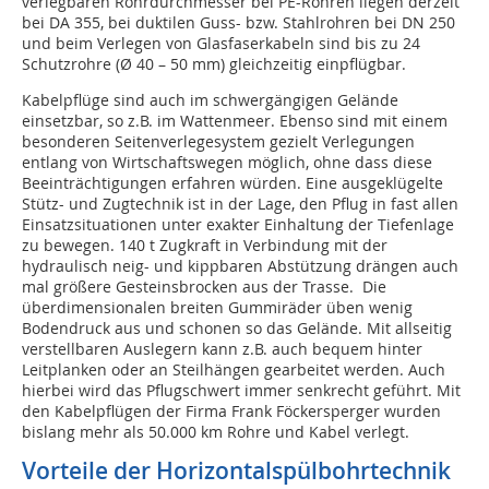
verlegbaren Rohrdurchmesser bei PE-Rohren liegen derzeit
bei DA 355, bei duktilen Guss- bzw. Stahlrohren bei DN 250
und beim Verlegen von Glasfaserkabeln sind bis zu 24
Schutzrohre (Ø 40 – 50 mm) gleichzeitig einpflügbar.
Kabelpflüge sind auch im schwergängigen Gelände
einsetzbar, so z.B. im Wattenmeer. Ebenso sind mit einem
besonderen Seitenverlegesystem gezielt Verlegungen
entlang von Wirtschaftswegen möglich, ohne dass diese
Beeinträchtigungen erfahren würden. Eine ausgeklügelte
Stütz- und Zugtechnik ist in der Lage, den Pflug in fast allen
Einsatzsituationen unter exakter Einhaltung der Tiefenlage
zu bewegen. 140 t Zugkraft in Verbindung mit der
hydraulisch neig- und kippbaren Abstützung drängen auch
mal größere Gesteinsbrocken aus der Trasse. Die
überdimensionalen breiten Gummiräder üben wenig
Bodendruck aus und schonen so das Gelände. Mit allseitig
verstellbaren Auslegern kann z.B. auch bequem hinter
Leitplanken oder an Steilhängen gearbeitet werden. Auch
hierbei wird das Pflugschwert immer senkrecht geführt. Mit
den Kabelpflügen der Firma Frank Föckersperger wurden
bislang mehr als 50.000 km Rohre und Kabel verlegt.
Vorteile der Horizontalspülbohrtechnik