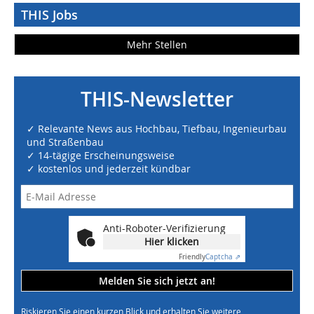
THIS Jobs
Mehr Stellen
THIS-Newsletter
✓ Relevante News aus Hochbau, Tiefbau, Ingenieurbau
und Straßenbau
✓ 14-tägige Erscheinungsweise
✓ kostenlos und jederzeit kündbar
Anti-Roboter-Verifizierung
Hier klicken
Friendly
Captcha ⇗
Melden Sie sich jetzt an!
Riskieren Sie einen kurzen Blick und erhalten Sie weitere