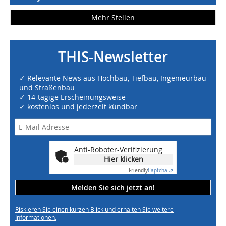
Mehr Stellen
THIS-Newsletter
✓ Relevante News aus Hochbau, Tiefbau, Ingenieurbau
und Straßenbau
✓ 14-tägige Erscheinungsweise
✓ kostenlos und jederzeit kündbar
Anti-Roboter-Verifizierung
Hier klicken
Friendly
Captcha ⇗
Melden Sie sich jetzt an!
Riskieren Sie einen kurzen Blick und erhalten Sie weitere
Informationen.