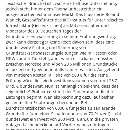
„exotische“ Branche) ist zwar eine haltlose Unterstellung,
jedoch steht hinter dem Thema unbestreitbar ein
ausgesprochen voluminöser Markt. Das Illustrierte Roland
Waniek, Geschäftsführer des IKT Instituts für Unterirdisches
Infrastruktur (Gelsenkirchen) als Mitveranstalter und
Moderator des 3. Deutschen Tages der
Grundstücksentwässerung in seinem Eröffnungsvortrag.
Zwar kann derzeit gar keine Rede davon sein, dass eine
bundesweite Prüfung und Sanierung von
Grundstücksentwässerungsleitungen wie in Hessen oder
NRW vor der Tür steht, aber wenn es so käme, müssten
zwischen Nordsee und Alpen 20,6 Millionen Grundstücke
inspiziert und gegebenenfalls saniert werden. Ausgehend
von mittleren Kosten in Höhe von 500 € für die reine
Prüfung wäre dies ein Investitionsvolumen von rund 23,7
Mrd. € bundesweit. Nun ist hinlänglich bekannt, dass das
„eigentliche“ Problem erst mit der Sanierung undichter
Leitungen beginnt. Wanieks Rechnung dazu, auf bisher
gesammelten Erfahrungen beruhend: Bei
Durchschnittskosten von 6000 € für jedes zu sanierende
Grundstück (und einer Schadenquote von 70 Prozent) steht
bundesweit ein Invest von 200 Mrd. € an, um die privaten
Anlagen flächendeckend auf Vordermann zu bringen –