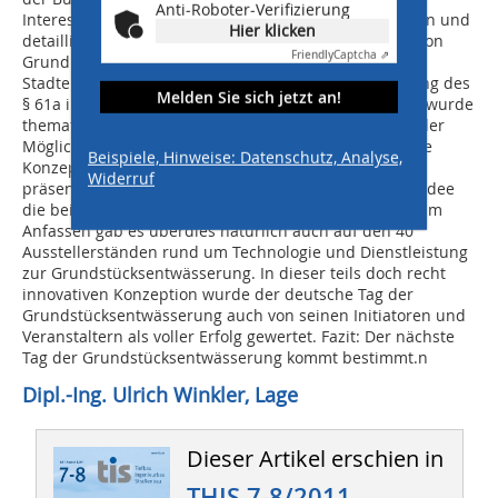
Anti-Roboter-Verifizierung
Interesse stieß die Vorstellung der sehr umfangreichen und
Hier klicken
detaillierten Arbeitshilfe „Bewertung und Sanierung von
Friendly
Captcha ⇗
Grundleitungen mit häuslichem Abwasser“ der
Stadtentwässerungsbetriebe Köln. Auch die Umsetzung des
Melden Sie sich jetzt an!
§ 61a im Bestand großer Wohnungsbauunternehmen wurde
thematisiert. In dieser Form neuartig war der „Markt der
Möglichkeiten“. Hier wurden insgesamt 13 Kommunale
Beispiele, Hinweise: Datenschutz, Analyse,
Konzepte zum Umgang mit der Dichtheitsprüfung
Widerruf
präsentiert und mit den Teilnehmern diskutiert: Eine Idee
die bei den Besuchern hervorragend ankam. Praxis zum
Anfassen gab es überdies natürlich auch auf den 40
Ausstellerständen rund um Technologie und Dienstleistung
zur Grundstücksentwässerung. In dieser teils doch recht
innovativen Konzeption wurde der deutsche Tag der
Grundstücksentwässerung auch von seinen Initiatoren und
Veranstaltern als voller Erfolg gewertet. Fazit: Der nächste
Tag der Grundstücksentwässerung kommt bestimmt.n
Dipl.-Ing. Ulrich Winkler, Lage
Dieser Artikel erschien in
THIS 7-8/2011