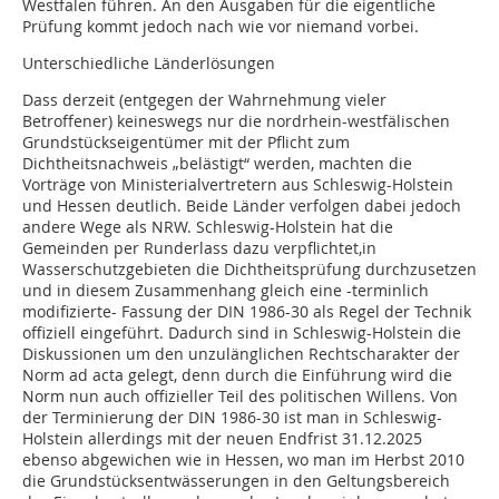
Westfalen führen. An den Ausgaben für die eigentliche
Prüfung kommt jedoch nach wie vor niemand vorbei.
Unterschiedliche Länderlösungen
Dass derzeit (entgegen der Wahrnehmung vieler
Betroffener) keineswegs nur die nordrhein-westfälischen
Grundstückseigentümer mit der Pflicht zum
Dichtheitsnachweis „belästigt“ werden, machten die
Vorträge von Ministerialvertretern aus Schleswig-Holstein
und Hessen deutlich. Beide Länder verfolgen dabei jedoch
andere Wege als NRW. Schleswig-Holstein hat die
Gemeinden per Runderlass dazu verpflichtet,in
Wasserschutzgebieten die Dichtheitsprüfung durchzusetzen
und in diesem Zusammenhang gleich eine -terminlich
modifizierte- Fassung der DIN 1986-30 als Regel der Technik
offiziell eingeführt. Dadurch sind in Schleswig-Holstein die
Diskussionen um den unzulänglichen Rechtscharakter der
Norm ad acta gelegt, denn durch die Einführung wird die
Norm nun auch offizieller Teil des politischen Willens. Von
der Terminierung der DIN 1986-30 ist man in Schleswig-
Holstein allerdings mit der neuen Endfrist 31.12.2025
ebenso abgewichen wie in Hessen, wo man im Herbst 2010
die Grundstücksentwässerungen in den Geltungsbereich