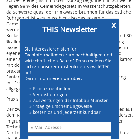
Schwerte energisch mit dem Vollzug begonnen: In Schwerte
liegen 98 % des Gemeindegebiets in Wasserschutzgebieten,
da Schwerte quasi der Trinkwasserbrunnen für das östliche
Ruhrgebiet ist – es muss hier also das gesamte
x
Gemeindegebiet noch vor 2015 auf Dichtheit geprüft
THIS Newsletter
werden. Dabei ist man, die Bürgermeister Heinrich
Böckelühr erläuterte, durchaus im Plan: Mittlerweile sind 30
% aller Gebäude geprüft worden. Der zügige Umsetzung
basiert auf zwei Säulen: Der Vorbildrolle der Kommune im
Sie interessieren sich für
eigenen Gebäude und Leitungsbestand zum einen und
Fachinformationen zum nachhaltigen und
einer seit über 10 Jahren äußerst intensiven Kommunikation
wirtschaftlichen Bauen? Dann melden Sie
mit dem Bürger zum anderen. Gegenstand weiter
sich zu unserem kostenlosen Newsletter
praxisnaher Vorträge waren die Fragen nach der
an!
Sanierungsfrist für defekte Leitungen, nach dem Umgang
Darin informieren wir über:
mit Fremdwasser und nach der Lösung der
» Produktneuheiten
allgegenwärtigen Drainageprobleme.
» Veranstaltungen
Praxis zum Anfassen
» Auswertungen der Infobau Münster
» 14tägige Erscheinungsweise
Der zweite der Tag der Veranstaltung bot dann Aktuelles aus
» kostenlos und jederzeit kündbar
dem Regelwerk –immerhin befindet sich DIN 1986-30 derzeit
in grundlegender Überarbeitung- sowie dem Stand der
Technik, und setzte sich mit dem Aspekt des
Denkmalschutzes ebenso auseinander wie mit dem Schutz
der Bürger vor unseriösen „Angeboten“. Auf großes