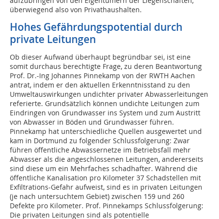
aufzubringen von den Eigentümern der Liegenschaften,
überwiegend also von Privathaushalten.
Hohes Gefährdungspotential durch
private Leitungen
Ob dieser Aufwand überhaupt begründbar sei, ist eine
somit durchaus berechtigte Frage, zu deren Beantwortung
Prof. Dr.-Ing Johannes Pinnekamp von der RWTH Aachen
antrat, indem er den aktuellen Erkenntnisstand zu den
Umweltauswirkungen undichter privater Abwasserleitungen
referierte. Grundsätzlich können undichte Leitungen zum
Eindringen von Grundwasser ins System und zum Austritt
von Abwasser in Böden und Grundwasser führen.
Pinnekamp hat unterschiedliche Quellen ausgewertet und
kam in Dortmund zu folgender Schlussfolgerung: Zwar
führen öffentliche Abwassernetze im Betriebsfall mehr
Abwasser als die angeschlossenen Leitungen, andererseits
sind diese um ein Mehrfaches schadhafter. Während die
öffentliche Kanalisation pro Kilometer 37 Schadstellen mit
Exfiltrations-Gefahr aufweist, sind es in privaten Leitungen
(je nach untersuchtem Gebiet) zwischen 159 und 260
Defekte pro Kilometer. Prof. Pinnekamps Schlussfolgerung:
Die privaten Leitungen sind als potentielle