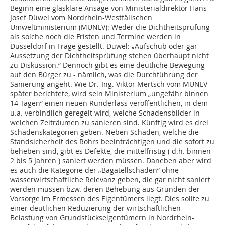
Beginn eine glasklare Ansage von Ministerialdirektor Hans-
Josef Düwel vom Nordrhein-Westfälischen
Umweltministerium (MUNLV): Weder die Dichtheitsprüfung
als solche noch die Fristen und Termine werden in
Düsseldorf in Frage gestellt. Düwel: „Aufschub oder gar
Aussetzung der Dichtheitsprüfung stehen überhaupt nicht
zu Diskussion.“ Dennoch gibt es eine deutliche Bewegung
auf den Bürger zu - nämlich, was die Durchführung der
Sanierung angeht. Wie Dr.-Ing. Viktor Mertsch vom MUNLV
später berichtete, wird sein Ministerium „ungefähr binnen
14 Tagen“ einen neuen Runderlass veröffentlichen, in dem
u.a. verbindlich geregelt wird, welche Schadensbilder in
welchen Zeiträumen zu sanieren sind. Künftig wird es drei
Schadenskategorien geben. Neben Schäden, welche die
Standsicherheit des Rohrs beeinträchtigen und die sofort zu
beheben sind, gibt es Defekte, die mittelfristig ( d.h. binnen
2 bis 5 Jahren ) saniert werden müssen. Daneben aber wird
es auch die Kategorie der „Bagatellschäden“ ohne
wasserwirtschaftliche Relevanz geben, die gar nicht saniert
werden müssen bzw. deren Behebung aus Gründen der
Vorsorge im Ermessen des Eigentümers liegt. Dies sollte zu
einer deutlichen Reduzierung der wirtschaftlichen
Belastung von Grundstückseigentümern in Nordrhein-