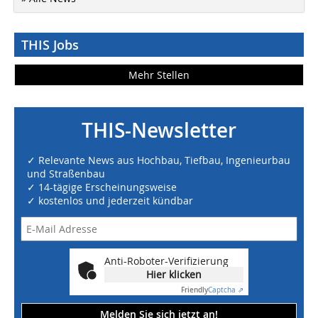
THIS Jobs
Mehr Stellen
THIS-Newsletter
✓ Relevante News aus Hochbau, Tiefbau, Ingenieurbau
und Straßenbau
✓ 14-tägige Erscheinungsweise
✓ kostenlos und jederzeit kündbar
Anti-Roboter-Verifizierung
Hier klicken
Friendly
Captcha ⇗
Melden Sie sich jetzt an!