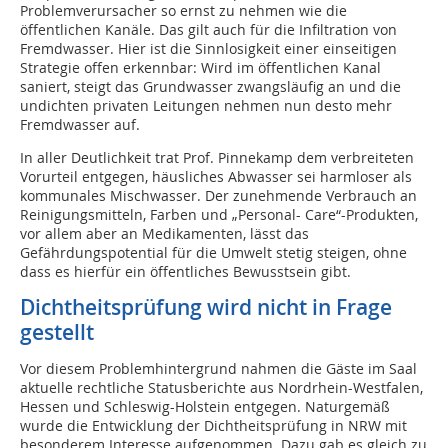
Problemverursacher so ernst zu nehmen wie die
öffentlichen Kanäle. Das gilt auch für die Infiltration von
Fremdwasser. Hier ist die Sinnlosigkeit einer einseitigen
Strategie offen erkennbar: Wird im öffentlichen Kanal
saniert, steigt das Grundwasser zwangsläufig an und die
undichten privaten Leitungen nehmen nun desto mehr
Fremdwasser auf.
In aller Deutlichkeit trat Prof. Pinnekamp dem verbreiteten
Vorurteil entgegen, häusliches Abwasser sei harmloser als
kommunales Mischwasser. Der zunehmende Verbrauch an
Reinigungsmitteln, Farben und „Personal- Care“-Produkten,
vor allem aber an Medikamenten, lässt das
Gefährdungspotential für die Umwelt stetig steigen, ohne
dass es hierfür ein öffentliches Bewusstsein gibt.
Dichtheitsprüfung wird nicht in Frage
gestellt
Vor diesem Problemhintergrund nahmen die Gäste im Saal
aktuelle rechtliche Statusberichte aus Nordrhein-Westfalen,
Hessen und Schleswig-Holstein entgegen. Naturgemäß
wurde die Entwicklung der Dichtheitsprüfung in NRW mit
besonderem Interesse aufgenommen. Dazu gab es gleich zu