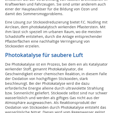
Kraftwerken und Fahrzeugen. Sie sind unter anderem auch
einer der Hauptauslöser für die Bildung von Ozon und
damit des Sommersmogproblems.
Eine Lösung zur Stickoxidreduzierung bietet F.C. Nüdling mit
Airclean, dem photokatalytisch wirkenden Pflasterstein. Mit
ihm lässt sich speziell im urbanen Raum, wo die meisten
Schadstoffe entstehen, durch die Anlage entsprechender
Pflasterflächen eine nachhaltige Verringerung von
Stickoxiden erzielen.
Photokatalyse für saubere Luft
Die Photokatalyse ist ein Prozess, bei dem ein als Katalysator
wirkender Stoff, genannt Photokatalysator, die
Geschwindigkeit einer chemischen Reaktion, in diesem Falle
der Oxidation von hochgiftigen Stickoxiden, stark
beschleunigt. Bei der Photokatalyse wird die dazu
erforderliche Energie alleine durch ultraviolette Strahlung
bzw. Sonnenlicht geliefert. Stickoxide selbst sind nur schwer
wasserlöslich und werden als giftiges Gas nicht aus der
Atmosphäre ausgewaschen. Als Reaktionsprodukt der
Oxidation von Stickoxiden durch Photokatalyse entsteht das
wasserlösliche Nitrat. Dieses wird vom Regenwasser gelöst