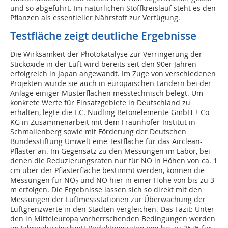
und so abgeführt. Im natürlichen Stoffkreislauf steht es den
Pflanzen als essentieller Nährstoff zur Verfügung.
Testfläche zeigt deutliche Ergebnisse
Die Wirksamkeit der Photokatalyse zur Verringerung der
Stickoxide in der Luft wird bereits seit den 90er Jahren
erfolgreich in Japan angewandt. Im Zuge von verschiedenen
Projekten wurde sie auch in europäischen Ländern bei der
Anlage einiger Musterflächen messtechnisch belegt. Um
konkrete Werte für Einsatzgebiete in Deutschland zu
erhalten, legte die F.C. Nüdling Betonelemente GmbH + Co
KG in Zusammenarbeit mit dem Fraunhofer-Institut in
Schmallenberg sowie mit Förderung der Deutschen
Bundesstiftung Umwelt eine Testfläche für das Airclean-
Pflaster an. Im Gegensatz zu den Messungen im Labor, bei
denen die Reduzierungsraten nur für NO in Höhen von ca. 1
cm über der Pflasterfläche bestimmt werden, können die
Messungen für NO
und NO hier in einer Höhe von bis zu 3
2
m erfolgen. Die Ergebnisse lassen sich so direkt mit den
Messungen der Luftmessstationen zur Überwachung der
Luftgrenzwerte in den Städten vergleichen. Das Fazit: Unter
den in Mitteleuropa vorherrschenden Bedingungen werden