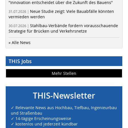
"Innovation entscheidet über die Zukunft des Bauens"
Neue Studie zeigt: Viele Bauabfälle könnten
31.07.2026 |
vermieden werden
Stahlbau-Verbände fordern vorausschauende
30.07.2026 |
Strategie für Brücken und Verkehrsnetze
» Alle News
THIS Jobs
Mehr Stellen
THIS-Newsletter
✓ Relevante News aus Hochbau, Tiefbau, Ingenieurbau
und Straßenbau
✓ 14-tägige Erscheinungsweise
✓ kostenlos und jederzeit kündbar