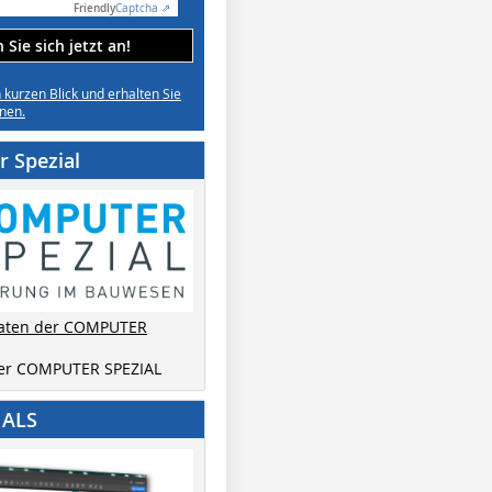
Friendly
Captcha ⇗
Sie sich jetzt an!
n kurzen Blick und erhalten Sie
nen.
 Spezial
aten der COMPUTER
der COMPUTER SPEZIAL
IALS