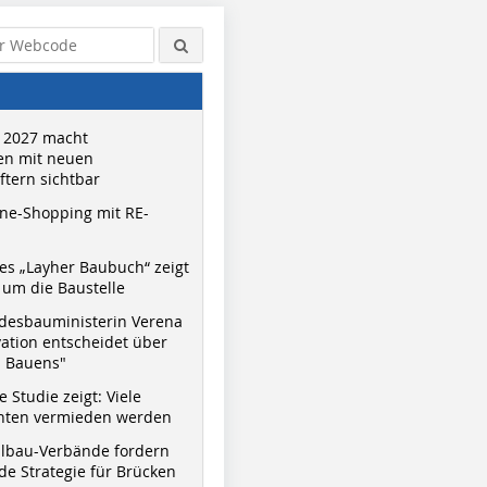
 2027 macht
n mit neuen
tern sichtbar
ne-Shopping mit RE-
s „Layher Baubuch“ zeigt
um die Baustelle
desbauministerin Verena
vation entscheidet über
s Bauens"
 Studie zeigt: Viele
nnten vermieden werden
hlbau-Verbände fordern
e Strategie für Brücken