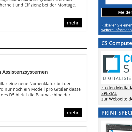
cherheit und Effizienz bei der Montage.
Melden 
mehr
Riskieren Sie eine
weitere Informatio
CS Computer
en Assistenzsystemen
illar eine neue Nomenklatur bei den
zu den Mediad
ird nur noch ein Modell pro Größenklasse
SPEZIAL
l des D5 bietet die Baumaschine der
zur Webseite 
PRINT SPEC
mehr