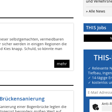
und Verkehrsn
» Alle News
THIS Jobs
 dieser selbstgemachten, vermeidbaren
 sicher werden in einigen Regionen die
d Kies knapp. Schuld, so könnte man
THIS-
mehr
✓ Relevante 
Tiefbau, Inge
✓ 14-tägige E
✓ kostenlos u
 Brückensanierung
Anti-R
anierung einer Bogenbrücke legten die
tsgerüst besonders großen Wert auf