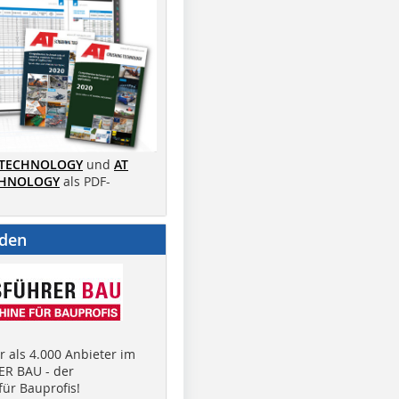
 TECHNOLOGY
und
AT
CHNOLOGY
als PDF-
nden
 als 4.000 Anbieter im
R BAU - der
ür Bauprofis!