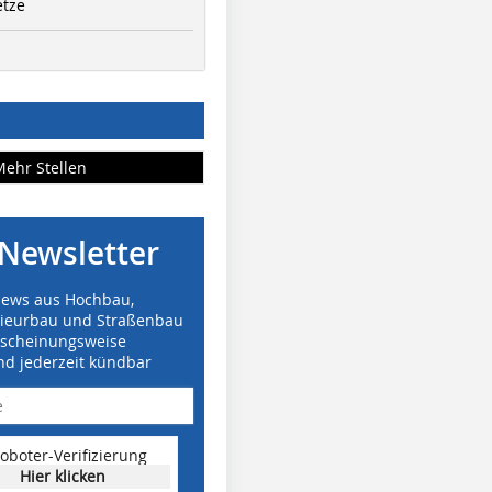
etze
Mehr Stellen
Newsletter
News aus Hochbau,
nieurbau und Straßenbau
rscheinungsweise
nd jederzeit kündbar
oboter-Verifizierung
Hier klicken