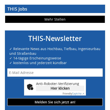
THIS Jobs
Mehr Stellen
THIS-Newsletter
✓ Relevante News aus Hochbau, Tiefbau, Ingenieurbau
und Straßenbau
✓ 14-tägige Erscheinungsweise
✓ kostenlos und jederzeit kündbar
Anti-Roboter-Verifizierung
Hier klicken
Friendly
Captcha ⇗
Melden Sie sich jetzt an!