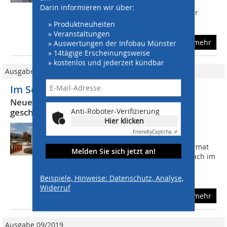
Deutschland mehr als 25.000
Darin informieren wir über:
Eisenbahnbrücken unterschiedlichster
Bauart. Ihnen...
» Produktneuheiten
» Veranstaltungen
mehr
» Auswertungen der Infobau Münster
» 14tägige Erscheinungsweise
» kostenlos und jederzeit kündbar
Ausgabe 10/2024
Im Schwarzwald auf der Feldfabrik
Neue Eisenbahnüberführungen mit Logo.3
Anti-Roboter-Verifizierung
geschalt
Hier klicken
Statt Ostereiersuchen war für die
Friendly
Captcha ⇗
Mitarbeitenden der B+H Bau dieses
Frühjahr eine Art Legospiel im XXL-Format
Melden Sie sich jetzt an!
angesagt. Einsatzort für sie war Steinach im
Schwarzwald: Zwei in die Jahre
gekommene...
Beispiele, Hinweise: Datenschutz, Analyse,
Widerruf
mehr
Ausgabe 09/2019