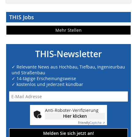
THIS Jobs
Mehr Stellen
THIS-Newsletter
✓ Relevante News aus Hochbau, Tiefbau, Ingenieurbau
und Straßenbau
✓ 14-tägige Erscheinungsweise
✓ kostenlos und jederzeit kündbar
Anti-Roboter-Verifizierung
Hier klicken
Friendly
Captcha ⇗
Melden Sie sich jetzt an!