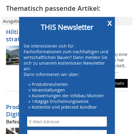
Thematisch passende Artikel:
x
Ausgabe 04/2023
THIS Newsletter
Hilti und Canvas vereinbaren
strategische Partnerschaft
Sie interessieren sich für
www.hilti.group Hilti geht mit dem
Fachinformationen zum nachhaltigen und
Baurobotik-Unternehmen Canvas (USA) eine
wirtschaftlichen Bauen? Dann melden Sie
strategische Partnerschaft ein. Canvas hat
sich zu unserem kostenlosen Newsletter
eine Trockenbau-Roboterlösung entwickelt,
an!
die neue Wege des Bauens ermöglich...
Darin informieren wir über:
mehr
» Produktneuheiten
» Veranstaltungen
» Auswertungen der Infobau Münster
» 14tägige Erscheinungsweise
Produktivität und Sicherheit durch
» kostenlos und jederzeit kündbar
Digitalisierung und Automatisierung
Befestigungsroboter BauBot von fischer
Durch die Anwendung des BauBot in