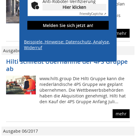
Anti-Roboter-Verifizierung
Kombination mit einem digitalen Bauplan
Hier klicken
lassen sich Baustellenabläufe nahezu
Friendly
Captcha ⇗
vollständig automatisieren. Im Ergebnis
erhöht der Einsatz des Roboters die...
Melden Sie sich jetzt an!
mehr
Beispiele, Hinweise: Datenschutz, Analyse,
Widerruf
Ausgabe 11-12/2023
Hilti schließt Übernahme der 4PS Gruppe
ab
www.hilti.group Die Hilti Gruppe kann die
niederländische 4PS Gruppe wie geplant
übernehmen. Die Wettbewerbsbehörden
haben die Akquisition genehmigt. Hilti hat
den Kauf der 4PS Gruppe Anfang Juli...
mehr
Ausgabe 06/2017