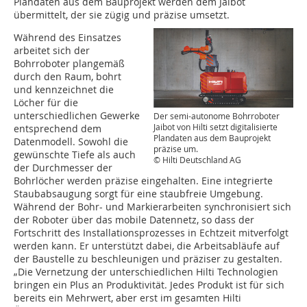
Plandaten aus dem Bauprojekt werden dem Jaibot
übermittelt, der sie zügig und präzise umsetzt.
Während des Einsatzes
arbeitet sich der
Bohrroboter plangemäß
durch den Raum, bohrt
und kennzeichnet die
Löcher für die
unterschiedlichen Gewerke
Der semi-autonome Bohrroboter
Jaibot von Hilti setzt digitalisierte
entsprechend dem
Plandaten aus dem Bauprojekt
Datenmodell. Sowohl die
präzise um.
gewünschte Tiefe als auch
© Hilti Deutschland AG
der Durchmesser der
Bohrlöcher werden präzise eingehalten. Eine integrierte
Staubabsaugung sorgt für eine staubfreie Umgebung.
Während der Bohr- und Markierarbeiten synchronisiert sich
der Roboter über das mobile Datennetz, so dass der
Fortschritt des Installationsprozesses in Echtzeit mitverfolgt
werden kann. Er unterstützt dabei, die Arbeitsabläufe auf
der Baustelle zu beschleunigen und präziser zu gestalten.
„Die Vernetzung der unterschiedlichen Hilti Technologien
bringen ein Plus an Produktivität. Jedes Produkt ist für sich
bereits ein Mehrwert, aber erst im gesamten Hilti