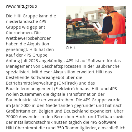
www.hilti.group
Die Hilti Gruppe kann die
niederländische 4PS
Gruppe wie geplant
übernehmen. Die
Wettbewerbsbehörden
haben die Akquisition
© Hilti
genehmigt. Hilti hat den
Kauf der 4PS Gruppe
Anfang Juli 2023 angekündigt. 4PS ist auf Software für das
Management von Geschäftsprozessen in der Baubranche
spezialisiert. Mit dieser Akquisition erweitert Hilti das
bestehende Softwareangebot über die
Betriebsmittelverwaltung (ON!Track) und das
Baustellenmanagement (Fieldwire) hinaus. Hilti und 4PS
wollen zusammen die digitale Transformation der
Bauindustrie stärker vorantreiben. Die 4PS Gruppe wurde
im Jahr 2000 in den Niederlanden gegründet und hat nach
Großbritannien, Belgien und Deutschland expandiert. Über
70000 Anwender in den Bereichen Hoch- und Tiefbau sowie
der Installationstechnik nutzen täglich die 4PS-Software.
Hilti übernimmt die rund 350 Teammitglieder, einschließlich