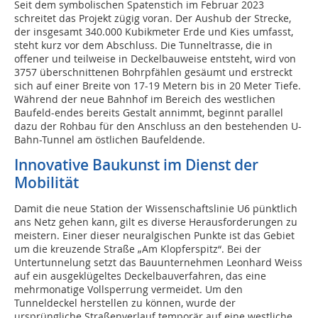
Seit dem symbolischen Spatenstich im Februar 2023
schreitet das Projekt zügig voran. Der Aushub der Strecke,
der insgesamt 340.000 Kubikmeter Erde und Kies umfasst,
steht kurz vor dem Abschluss. Die Tunneltrasse, die in
offener und teilweise in Deckelbauweise entsteht, wird von
3757 überschnittenen Bohrpfählen gesäumt und erstreckt
sich auf einer Breite von 17-19 Metern bis in 20 Meter Tiefe.
Während der neue Bahnhof im Bereich des westlichen
Baufeld-endes bereits Gestalt annimmt, beginnt parallel
dazu der Rohbau für den Anschluss an den bestehenden U-
Bahn-Tunnel am östlichen Baufeldende.
Innovative Baukunst im Dienst der
Mobilität
Damit die neue Station der Wissenschaftslinie U6 pünktlich
ans Netz gehen kann, gilt es diverse Herausforderungen zu
meistern. Einer dieser neuralgischen Punkte ist das Gebiet
um die kreuzende Straße „Am Klopferspitz“. Bei der
Untertunnelung setzt das Bauunternehmen Leonhard Weiss
auf ein ausgeklügeltes Deckelbauverfahren, das eine
mehrmonatige Vollsperrung vermeidet. Um den
Tunneldeckel herstellen zu können, wurde der
ursprüngliche Straßenverlauf temporär auf eine westliche