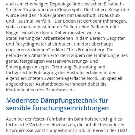
auch am ehemaligen Deponiegelände zwischen Elisabeth-
Stoeber-Straße und dem Klopferspitz. Die frühere Kiesgrube
wurde seit den 1950er Jahren mit Bauschutt, Erdaushub
und Hausmüll verfüllt. „Der Boden ist dort sehr inhomogen,
sodass man an bestimmten Stellen keine Radlader oder
Bagger einsetzen kann. Daher mussten wir zur
Stabilisierung der Arbeitsebenen in dem Bereich Geogitter
und Recyclingmaterial einbauen, um dort überhaupt
operieren zu können“, erklärt Chris Freudenberg. Die
geförderten Altlasten erfordern zudem die Einhaltung eines
genau festgelegten Massenverwertungs- und
Entsorgungskonzepts. Trennung, Beprobung und
fachgerechte Entsorgung des Aushubs erfolgen in der
eigens errichteten Zwischenlagerfläche Nord. Ein speziell
abgedichteter Asphaltboden verhindert dabei die
Kontamination des Grundwassers.
Modernste Dämpfungstechnik für
sensible Forschungseinrichtungen
Auch bei der festen Fahrbahn im Bahnhofsbereich gilt es
technische Verfahren einzusetzen, die auf die besonderen
Erfordernisse vor Ort abgestimmt sind. Im Bereich des LMU-