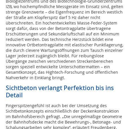
Biologiezentrums und des Biotechnologie-Gründerzentrums
IZB, wo hochempfindliche Messgeräte im Einsatz sind, gelten
strenge Grenzwerte – die Eigenfrequenz im Bereich westlich
der Straße am Klopferspitz darf 5 Hz daher nicht
überschreiten. Ein hochentwickeltes Masse-Feder-System
sorgt dafür, dass von der Betontragplatte übertragene
Erschütterungen und Sekundärluftschall auf ein Minimum
reduziert werden. Das technische Herzstück bildet eine
innovative Ortbetontragplatte mit elastischer Punktlagerung,
die durch clevere Wartungsöffnungen zum Tausch einzelner
Lager jederzeit zugänglich bleibt. Für reibungslose
Übergänge zwischen verschiedenen Streckenbereichen
sorgen speziell entwickelte Unterschottermatten – ein
Gesamtkonzept, das Hightech-Forschung und öffentlichen
Nahverkehr in Einklang bringt.
Sichtbeton verlangt Perfektion bis ins
Detail
Fingerspitzengefühl ist auch bei der Umsetzung des
Sichtbetonkonzepts einschließlich der Deckenkonstruktion
im Bahnhofsbereich gefragt. „Die unregelmäßige Geometrie
der Bahnhofsdecke macht die Bewehrungs-, Betonage- und
Schalungsarbeiten sehr komplex“, erläutert Freudenberg.