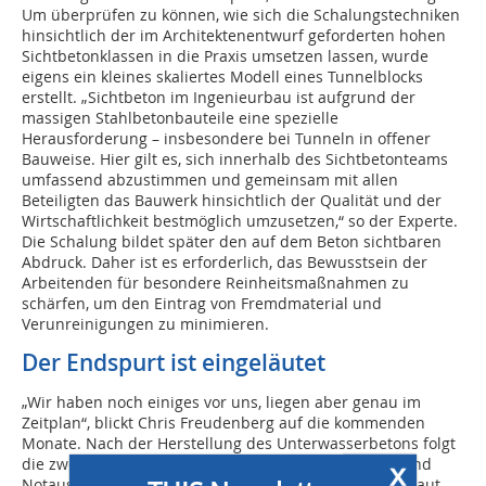
Um überprüfen zu können, wie sich die Schalungstechniken
hinsichtlich der im Architektenentwurf geforderten hohen
Sichtbetonklassen in die Praxis umsetzen lassen, wurde
eigens ein kleines skaliertes Modell eines Tunnelblocks
erstellt. „Sichtbeton im Ingenieurbau ist aufgrund der
massigen Stahlbetonbauteile eine spezielle
Herausforderung – insbesondere bei Tunneln in offener
Bauweise. Hier gilt es, sich innerhalb des Sichtbetonteams
umfassend abzustimmen und gemeinsam mit allen
Beteiligten das Bauwerk hinsichtlich der Qualität und der
Wirtschaftlichkeit bestmöglich umzusetzen,“ so der Experte.
Die Schalung bildet später den auf dem Beton sichtbaren
Abdruck. Daher ist es erforderlich, das Bewusstsein der
Arbeitenden für besondere Reinheitsmaßnahmen zu
schärfen, um den Eintrag von Fremdmaterial und
Verunreinigungen zu minimieren.
Der Endspurt ist eingeläutet
„Wir haben noch einiges vor uns, liegen aber genau im
Zeitplan“, blickt Chris Freudenberg auf die kommenden
Monate. Nach der Herstellung des Unterwasserbetons folgt
x
die zweite Hälfte der Stahlbetonarbeiten für Tunnel und
Notausgänge: 50.000 Kubikmeter wurden bereits verbaut,