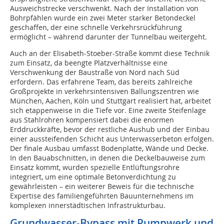
Ausweichstrecke verschwenkt. Nach der Installation von
Bohrpfählen wurde ein zwei Meter starker Betondeckel
geschaffen, der eine schnelle Verkehrsrückführung
ermöglicht – während darunter der Tunnelbau weitergeht.
Auch an der Elisabeth-Stoeber-Straße kommt diese Technik
zum Einsatz, da beengte Platzverhältnisse eine
Verschwenkung der Baustraße von Nord nach Süd
erfordern. Das erfahrene Team, das bereits zahlreiche
Großprojekte in verkehrsintensiven Ballungszentren wie
München, Aachen, Köln und Stuttgart realisiert hat, arbeitet
sich etappenweise in die Tiefe vor. Eine zweite Steifenlage
aus Stahlrohren kompensiert dabei die enormen
Erddruckkräfte, bevor der restliche Aushub und der Einbau
einer aussteifenden Schicht aus Unterwasserbeton erfolgen.
Der finale Ausbau umfasst Bodenplatte, Wände und Decke.
In den Bauabschnitten, in denen die Deckelbauweise zum
Einsatz kommt, wurden spezielle Entlüftungsrohre
integriert, um eine optimale Betonverdichtung zu
gewährleisten – ein weiterer Beweis für die technische
Expertise des familiengeführten Bauunternehmens im
komplexen innerstädtischen Infrastrukturbau.
Grundwasser-Bypass mit Pumpwerk und