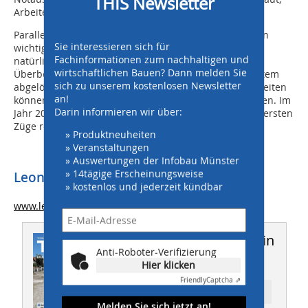
THIS Newsletter
Arbeiten im gleichen Umfang stehen noch bevor.
Parallel laufen Abdichtungs- und Gleisbauarbeiten. Ein
Sie interessieren sich für
wichtiger Meilenstein wird die Wiederherstellung des
Fachinformationen zum nachhaltigen und
natürlichen Grundwasserflusses durch spezielle
wirtschaftlichen Bauen? Dann melden Sie
Überbohrfenster sein, wodurch das aktuelle Pumpsystem
sich zu unserem kostenlosen Newsletter
abgelöst wird. Nach der Fertigstellung der Rohbauarbeiten
an!
können die technischen Ausstattungsarbeiten beginnen. Im
Darin informieren wir über:
Jahr 2027 sollen dann – zunächst im Testbetrieb – die ersten
Züge rollen.
» Produktneuheiten
» Veranstaltungen
» Auswertungen der Infobau Münster
» 14tägige Erscheinungsweise
Leonhard Weiss GmbH & Co. KG
» kostenlos und jederzeit kündbar
www.leonhard-weiss.de
Dieser Artikel erschien in
Anti-Roboter-Verifizierung
THIS 04/2025
Hier klicken
Friendly
Captcha ⇗
Ressort: INGENIEURBAU
Melden Sie sich jetzt an!