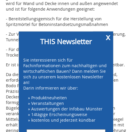
wird für Wand und Decke innen und außen angewendet
und ist für folgende Anwendungen geeignet:
- Bereitstellungsgemisch für die Herstellung von
Spritzmörtel für Betoninstandsetzungsmaßnahmen
x
- Zur Verstärkung von Beton, Stahlbeton, zur Hangsicherung,
THIS Newsletter
Tunnel- / Bergbau und Baugrubensicherung
- Für die pneumatische Förderung im
Trockenspritzverfahren
Sie interessieren sich für
Er ist in Schichtdicken von 15 - 30 mm einlagig verarbeitbar.
Fachinformationen zum nachhaltigen und
wirtschaftlichen Bauen? Dann melden Sie
Da die Bestandsabmessungen wieder herzustellen sind,
sich zu unserem kostenlosen Newsletter
erfordern die Arbeiten vom ausführenden Unternehmen
an!
Bodo Pilgrimowski Betonsanierung ein Höchstmaß an
Darin informieren wir über:
Präzision. Vor Beginn der Arbeiten werden die
Deckenträgerunterflansche an der Unterseite mit U-
» Produktneuheiten
förmigen Bügeln (d= 10 mm, e=10 cm) eingefasst, die
» Veranstaltungen
Bügelenden mit chemischen Dübeln im Bestandsbeton
» Auswertungen der Infobau Münster
verankert. Nach dem gleichen Verfahren wird auch der
» 14tägige Erscheinungsweise
Mittelunterzug profiliert und eingefasst. Der Deckenspiegel
» kostenlos und jederzeit kündbar
erhält eine Edelstahlmatte als Bewehrung. In Bereichen mit
geringer Betonüberdeckung wird zusätzlich eine Bewehrung