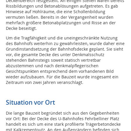
Deckenbereich festgestellt. An einigen Stellen waren bereits
Rissbildungen und Betonablösungen aufgetreten. Es gab
Hinwiese auf Hohlräume, die eine Schollenbildung
vermuten ließen. Bereits in der Vergangenheit wurden
mehrfach größere Betonabplatzungen und Risse an der
Decke beseitigt.
Um die Tragfähigkeit und die uneingeschränkte Nutzung
des Bahnhofs weiterhin zu gewährleisten, wurde daher eine
Grundinstandsetzung der Bahnhofsdecke geplant. Sie sieht
vor, die gesamte Decke des unter Denkmalsschutz
stehenden Bahnsteigs soweit statisch vertretbar
abzustemmen und nach denkmalpflegerischen
Gesichtspunkten entsprechend dem vorhandenen Bild
wieder aufzubauen. Für die Bauzeit wurde insgesamt ein
Zeitraum von zwei Jahren veranschlagt.
Situation vor Ort
Die lange Bauzeit begründet sich aus den Gegebenheiten
vor Ort: Bei der Decke des U-Bahnhofes Fehrbelliner Platz
handelt es sich um eine stark profilierte Trägerbetondecke
mit Kalkzementputz. An den Außenrändern befinden sich