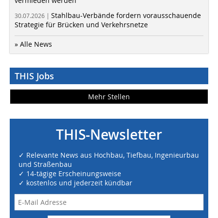
vermieden werden
Stahlbau-Verbände fordern vorausschauende
30.07.2026 |
Strategie für Brücken und Verkehrsnetze
» Alle News
THIS Jobs
Mehr Stellen
THIS-Newsletter
✓ Relevante News aus Hochbau, Tiefbau, Ingenieurbau
und Straßenbau
✓ 14-tägige Erscheinungsweise
✓ kostenlos und jederzeit kündbar