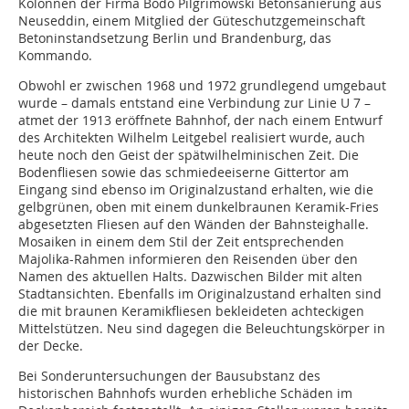
Kolonnen der Firma Bodo Pilgrimowski Betonsanierung aus
Neuseddin, einem Mitglied der Güteschutzgemeinschaft
Betoninstandsetzung Berlin und Brandenburg, das
Kommando.
Obwohl er zwischen 1968 und 1972 grundlegend umgebaut
wurde – damals entstand eine Verbindung zur Linie U 7 –
atmet der 1913 eröffnete Bahnhof, der nach einem Entwurf
des Architekten Wilhelm Leitgebel realisiert wurde, auch
heute noch den Geist der spätwilhelminischen Zeit. Die
Bodenfliesen sowie das schmiedeeiserne Gittertor am
Eingang sind ebenso im Originalzustand erhalten, wie die
gelbgrünen, oben mit einem dunkelbraunen Keramik-Fries
abgesetzten Fliesen auf den Wänden der Bahnsteighalle.
Mosaiken in einem dem Stil der Zeit entsprechenden
Majolika-Rahmen informieren den Reisenden über den
Namen des aktuellen Halts. Dazwischen Bilder mit alten
Stadtansichten. Ebenfalls im Originalzustand erhalten sind
die mit braunen Keramikfliesen bekleideten achteckigen
Mittelstützen. Neu sind dagegen die Beleuchtungskörper in
der Decke.
Bei Sonderuntersuchungen der Bausubstanz des
historischen Bahnhofs wurden erhebliche Schäden im