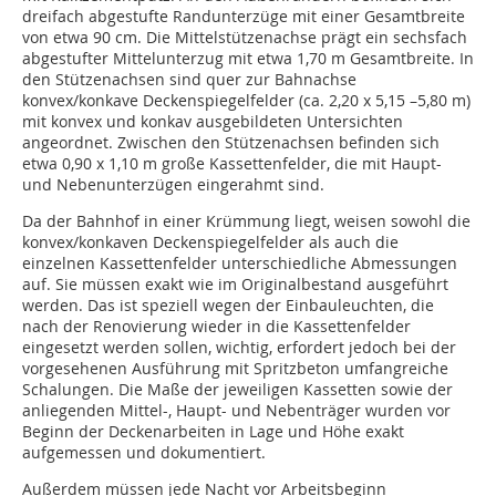
dreifach abgestufte Randunterzüge mit einer Gesamtbreite
von etwa 90 cm. Die Mittelstützenachse prägt ein sechsfach
abgestufter Mittelunterzug mit etwa 1,70 m Gesamtbreite. In
den Stützenachsen sind quer zur Bahnachse
konvex/konkave Deckenspiegelfelder (ca. 2,20 x 5,15 –5,80 m)
mit konvex und konkav ausgebildeten Untersichten
angeordnet. Zwischen den Stützenachsen befinden sich
etwa 0,90 x 1,10 m große Kassettenfelder, die mit Haupt-
und Nebenunterzügen eingerahmt sind.
Da der Bahnhof in einer Krümmung liegt, weisen sowohl die
konvex/konkaven Deckenspiegelfelder als auch die
einzelnen Kassettenfelder unterschiedliche Abmessungen
auf. Sie müssen exakt wie im Originalbestand ausgeführt
werden. Das ist speziell wegen der Einbauleuchten, die
nach der Renovierung wieder in die Kassettenfelder
eingesetzt werden sollen, wichtig, erfordert jedoch bei der
vorgesehenen Ausführung mit Spritzbeton umfangreiche
Schalungen. Die Maße der jeweiligen Kassetten sowie der
anliegenden Mittel-, Haupt- und Nebenträger wurden vor
Beginn der Deckenarbeiten in Lage und Höhe exakt
aufgemessen und dokumentiert.
Außerdem müssen jede Nacht vor Arbeitsbeginn