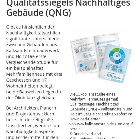
Qualitätssiegels Nachhaltiges
Gebäude (QNG)
Gibt es hinsichtlich der
Nachhaltigkeit tatsächlich
signifikante Unterschiede
zwischen Gebäuden aus
Kalksandsteinmauerwerk
und Holz? Die erste
vergleichende Studie für
ein beispielhaftes
Mehrfamilienhaus mit drei
Geschossen und 17
Wohneinheiten belegt:
beide Bauweisen liegen in
Die „Ökobilanzstudie eines
der Ökobilanz gleichauf.
Mehrfamilienhauses gemäß
Qualitätssiegel Nachhaltiges
Bei Architekten, Planern
Gebäude (QNG) – Kalksandstein und
und Projektentwicklern
Holz im Vergleich“ steht ab sofort im
Download-Center
herrscht derzeit große
vonwww.kalksandstein.de zum Abruf
Unsicherheit, wenn es um
bereit
Nachhaltigkeitsaspekte
© Bundesverband
und Fördermittel für den
Kalksandsteinindustrie e.V.