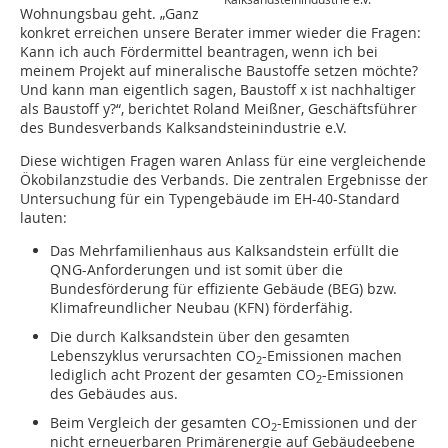
Wohnungsbau geht. „Ganz
konkret erreichen unsere Berater immer wieder die Fragen:
Kann ich auch Fördermittel beantragen, wenn ich bei
meinem Projekt auf mineralische Baustoffe setzen möchte?
Und kann man eigentlich sagen, Baustoff x ist nachhaltiger
als Baustoff y?“, berichtet Roland Meißner, Geschäftsführer
des Bundesverbands Kalksandsteinindustrie e.V.
Diese wichtigen Fragen waren Anlass für eine vergleichende
Ökobilanzstudie des Verbands. Die zentralen Ergebnisse der
Untersuchung für ein Typengebäude im EH-40-Standard
lauten:
Das Mehrfamilienhaus aus Kalksandstein erfüllt die
QNG-Anforderungen und ist somit über die
Bundesförderung für effiziente Gebäude (BEG) bzw.
Klimafreundlicher Neubau (KFN) förderfähig.
Die durch Kalksandstein über den gesamten
Lebenszyklus verursachten CO
-Emissionen machen
2
lediglich acht Prozent der gesamten CO
-Emissionen
2
des Gebäudes aus.
Beim Vergleich der gesamten CO
-Emissionen und der
2
nicht erneuerbaren Primärenergie auf Gebäudeebene