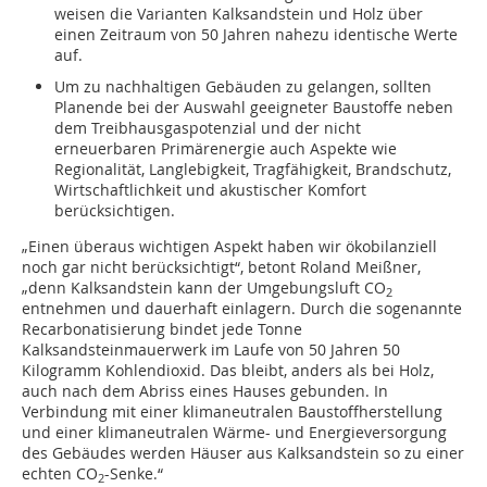
weisen die Varianten Kalksandstein und Holz über
einen Zeitraum von 50 Jahren nahezu identische Werte
auf.
Um zu nachhaltigen Gebäuden zu gelangen, sollten
Planende bei der Auswahl geeigneter Baustoffe neben
dem Treib­hausgaspotenzial und der nicht
erneuerbaren Primärenergie auch Aspekte wie
Regionalität, Langlebigkeit, Tragfähigkeit, Brandschutz,
Wirtschaftlichkeit und akustischer Komfort
berücksichtigen.
„Einen überaus wichtigen Aspekt haben wir ökobilanziell
noch gar nicht berücksichtigt“, betont Roland Meißner,
„denn Kalksandstein kann der Umgebungsluft CO
2
entnehmen und dauerhaft einlagern. Durch die sogenannte
Recarbonatisierung bindet jede Tonne
Kalksandsteinmauerwerk im Laufe von 50 Jahren 50
Kilogramm Kohlendioxid. Das bleibt, anders als bei Holz,
auch nach dem Abriss eines Hauses gebunden. In
Verbindung mit einer klimaneutralen Baustoffherstellung
und einer klimaneutralen Wärme- und Energieversorgung
des Gebäudes werden Häuser aus Kalksandstein so zu einer
echten CO
-Senke.“
2