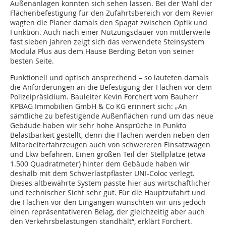
Außenanlagen konnten sich sehen lassen. Bei der Wahl der
Flächenbefestigung für den Zufahrtsbereich vor dem Revier
wagten die Planer damals den Spagat zwischen Optik und
Funktion. Auch nach einer Nutzungsdauer von mittlerweile
fast sieben Jahren zeigt sich das verwendete Steinsystem
Modula Plus aus dem Hause Berding Beton von seiner
besten Seite.
Funktionell und optisch ansprechend – so lauteten damals
die Anforderungen an die Befestigung der Flächen vor dem
Polizeipräsidium. Bauleiter Kevin Forchert vom Bauherr
KPBAG Immobilien GmbH & Co KG erinnert sich: „An
sämtliche zu befestigende Außenflächen rund um das neue
Gebäude haben wir sehr hohe Ansprüche in Punkto
Belastbarkeit gestellt, denn die Flächen werden neben den
Mitarbeiterfahrzeugen auch von schwereren Einsatzwagen
und Lkw befahren. Einen großen Teil der Stellplätze (etwa
1.500 Quadratmeter) hinter dem Gebäude haben wir
deshalb mit dem Schwerlastpflaster UNI-Coloc verlegt.
Dieses altbewährte System passte hier aus wirtschaftlicher
und technischer Sicht sehr gut. Für die Hauptzufahrt und
die Flächen vor den Eingängen wünschten wir uns jedoch
einen repräsentativeren Belag, der gleichzeitig aber auch
den Verkehrsbelastungen standhält“, erklärt Forchert.