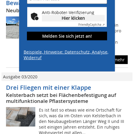
Bewährte Flächenbefestigung
Neubau einer Feuerwache in Harsdorf
Anti-Roboter-Verifizierung
Hier klicken
Dass Feuerwehrfahrzeuge einiges an
Gewicht auf die Waage bringen, ist kein
Friendly
Captcha ⇗
Geheimnis. 16 Tonnen Gesamtmasse pro
Melden Sie sich jetzt an!
Fahrzeug sind durchaus üblich.
Verständlich also, dass Flächen vor den
Hallentoren...
Beispiele, Hinweise: Datenschutz, Analyse,
Widerruf
mehr
Ausgabe 03/2020
Drei Fliegen mit einer Klappe
Kelsterbach setzt bei Flächenbefestigung auf
multifunktionale Pflastersysteme
Es ist fast so etwas wie eine Ortschaft für
sich, was da im Osten von Kelsterbach in
den Neubaugebieten Länger Weg II und III
seit einigen Jahren entsteht. Ein ruhiges
Wohnviertel mit allen...