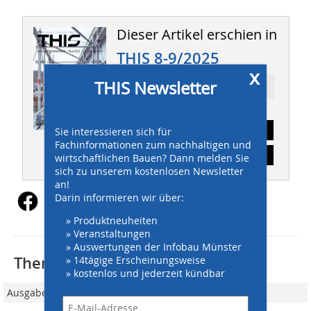
Dieser Artikel erschien in
THIS 8-9/2025
x
THIS Newsletter
Ressort: STRASSENBAU
Abonnement
Sie interessieren sich für
Fachinformationen zum nachhaltigen und
Inhaltsverzeichnis
wirtschaftlichen Bauen? Dann melden Sie
sich zu unserem kostenlosen Newsletter
an!
Darin informieren wir über:
» Produktneuheiten
» Veranstaltungen
» Auswertungen der Infobau Münster
Thematisch passende Artikel:
» 14tägige Erscheinungsweise
» kostenlos und jederzeit kündbar
Ausgabe 7/2024