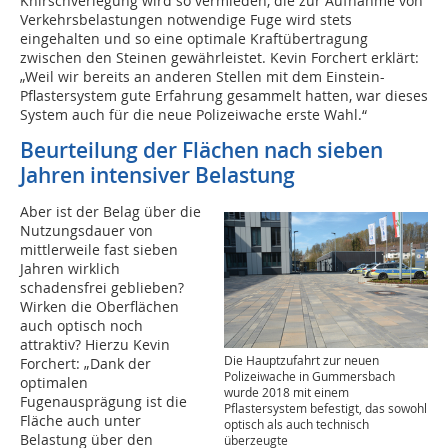
Knirschverlegung wird so vermieden, die zur Aufnahme von
Verkehrsbelastungen notwendige Fuge wird stets
eingehalten und so eine optimale Kraftübertragung
zwischen den Steinen gewährleistet. Kevin Forchert erklärt:
„Weil wir bereits an anderen Stellen mit dem Einstein-
Pflastersystem gute Erfahrung gesammelt hatten, war dieses
System auch für die neue Polizeiwache erste Wahl.“
Beurteilung der Flächen nach sieben
Jahren intensiver Belastung
Aber ist der Belag über die
Nutzungsdauer von
mittlerweile fast sieben
Jahren wirklich
schadensfrei geblieben?
Wirken die Oberflächen
auch optisch noch
attraktiv? Hierzu Kevin
Die Hauptzufahrt zur neuen
Forchert: „Dank der
Polizeiwache in Gummersbach
optimalen
wurde 2018 mit einem
Fugenausprägung ist die
Pflastersystem befestigt, das sowohl
Fläche auch unter
optisch als auch technisch
Belastung über den
überzeugte