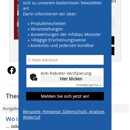
Dieser Artikel erschien in
sich zu unserem kostenlosen Newsletter
an!
THIS 10/2011
Darin informieren wir über:
Ressort: Management
» Produktneuheiten
» Veranstaltungen
» Auswertungen der Infobau Münster
» 14tägige Erscheinungsweise
Abonnement
» kostenlos und jederzeit kündbar
Inhaltsverzeichnis
Anti-Roboter-Verifizierung
Hier klicken
Friendly
Captcha ⇗
Thematisch passende Artikel:
Melden Sie sich jetzt an!
Ausgabe 09/2011
Beispiele, Hinweise: Datenschutz, Analyse,
Widerruf
Wo ist das Werkzeug? Teil 1
… oder: Pumuckl der Kobold war wieder da!