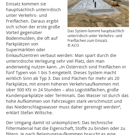
Einsatz kommen sie
hauptsächlich unterirdisch
unter Verkehrs- und
Freiflächen. Daraus ergibt
sich schon der erste große
Das System kommt hauptsächlich
Vorteil gegenüber
unterirdisch unter Verkehrs- und
Bodenmulden, die oft auf
Freiflächen zum Einsatz.
Parkplätzen von
© ACO
Supermärkten oder
Einkaufszentren verbaut werden: Man spart durch die
unterirdische Verlegung sehr viel Platz, den man
anderweitig nutzen kann. „In Österreich sind Freiflächen in
fünf Typen von 1 bis 5 eingeteilt. Dieses System macht
wirklich Sinn ab Typ 3. Das sind Flächen für mehr als 20
Parkplätze, mit einem höheren Verkehrsaufkommen mit
über 500 Kfz in 24 Stunden – also Logistikflächen, große
Kundenparkplätze oder Terminals. Das Wasser ist durch das
hohe Aufkommen von Fahrzeugen stark verschmutzt und
das Niederschlagswasser muss daher gereinigt werden“,
erklärt Stefan Wiltsche.
Der Umgang damit ist unkompliziert: Das technische
Filtermaterial hat die Eigenschaft, Stoffe zu binden oder zu
filtern. Je nach Belastungsaufkommen braucht es eine