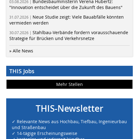
Bundesbauministerin Verena Hubertz:
03.08.2026 |
"Innovation entscheidet über die Zukunft des Bauens"
Neue Studie zeigt: Viele Bauabfälle könnten
31.07.2026 |
vermieden werden
Stahlbau-Verbände fordern vorausschauende
30.07.2026 |
Strategie für Brücken und Verkehrsnetze
» Alle News
THIS Jobs
Mehr Stellen
THIS-Newsletter
✓ Relevante News aus Hochbau, Tiefbau, Ingenieurbau
und Straßenbau
✓ 14-tägige Erscheinungsweise