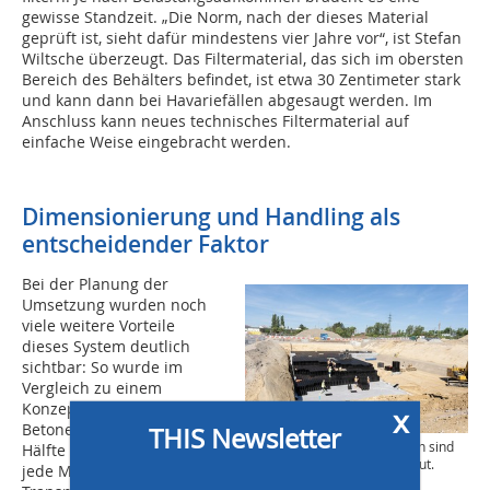
gewisse Standzeit. „Die Norm, nach der dieses Material
geprüft ist, sieht dafür mindestens vier Jahre vor“, ist Stefan
Wiltsche überzeugt. Das Filtermaterial, das sich im obersten
Bereich des Behälters befindet, ist etwa 30 Zentimeter stark
und kann dann bei Havariefällen abgesaugt werden. Im
Anschluss kann neues technisches Filtermaterial auf
einfache Weise eingebracht werden.
Dimensionierung und Handling als
entscheidender Faktor
Bei der Planung der
Umsetzung wurden noch
viele weitere Vorteile
dieses System deutlich
sichtbar: So wurde im
Vergleich zu einem
Konzept mit
x
Betonelementen etwa die
THIS Newsletter
Die technischen Filteranlagen sind
Hälfte des Erdaushubs und
komplett in die Erde eingebaut.
jede Menge an
© ACO