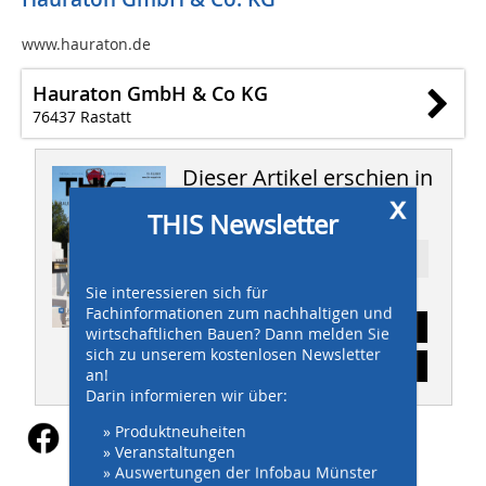
www.hauraton.de
Hauraton GmbH & Co KG
76437 Rastatt
Dieser Artikel erschien in
x
THIS 11-12/2021
THIS Newsletter
Ressort: TIEFBAU
Sie interessieren sich für
Fachinformationen zum nachhaltigen und
Abonnement
wirtschaftlichen Bauen? Dann melden Sie
sich zu unserem kostenlosen Newsletter
Inhaltsverzeichnis
an!
Darin informieren wir über:
» Produktneuheiten
» Veranstaltungen
» Auswertungen der Infobau Münster