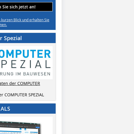
Sie sich jetzt an!
n kurzen Blick und erhalten Sie
nen.
 Spezial
aten der COMPUTER
der COMPUTER SPEZIAL
IALS