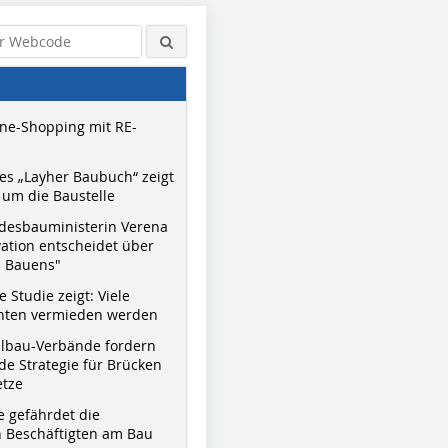
ne-Shopping mit RE-
s „Layher Baubuch“ zeigt
um die Baustelle
desbauministerin Verena
vation entscheidet über
s Bauens"
 Studie zeigt: Viele
nnten vermieden werden
hlbau-Verbände fordern
e Strategie für Brücken
etze
e gefährdet die
 Beschäftigten am Bau