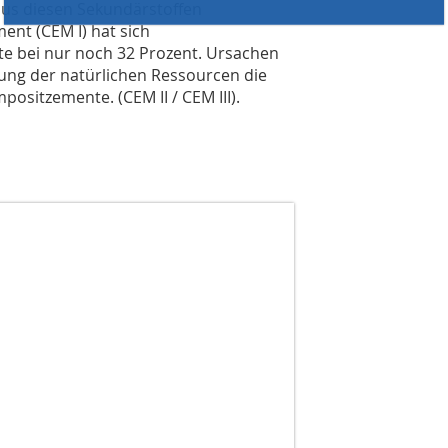
aus diesen Sekundärstoffen
ent (CEM I) hat sich
eute bei nur noch 32 Prozent. Ursachen
ung der natürlichen Ressourcen die
sitzemente. (CEM II / CEM III).