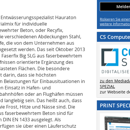
Melden 
r Entwässerungsspezialist Hauraton
Riskieren Sie eine
ialmix für individuelle
weitere Informatio
ewehrter Beton, oder Recyfix,
ie verschiedenen Abdeckungen Stahl,
CS Computer
offe, die von dem Unternehmen aus
ingesetzt werden. Das seit Oktober 2013
 Faserfix Big SLG aus faserbewehrtem
fnissen orientierte Ergänzung des
elasteten Flächen. Die besondere
t darin, dass sie höchsten
Belastungen für Einbausituationen in
zu den Mediad
SPEZIAL
n Einsatz in Hafen- und
zur Webseite 
erbahnhöfen oder an Flughäfen müssen
 langlebig sein. Das heißt auch, dass
PRINT SPEC
e Frost, Hitze und Nässe sind. Die
us faserbewehrtem Beton sind für
h DIN EN 1433 ausgelegt. Als
rfügen sie über einen Läuferschutz