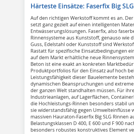
Härteste Einsätze: Faserfix Big SLG
Auf den richtigen Werkstoff kommt es an. De
setzt ganz gezielt auf einen intelligenten Mater
Entwässerungslösungen. Faserfix, also faserb
Rinnensysteme aus Kunststoff, genauso wie d
Guss, Edelstahl oder Kunststoff sind Werkst
Rastatt für spezifische Einsatzbedingungen e
auf dem Markt erhältliche neue Rinnensystem
Beton ist eine exakt an konkreten Marktbedür
Produktportfolios für den Einsatz auf hoch b
Leistungsfähigkeit dieser Bauelemente besteh
dynamischen Beanspruchungen und extremen 
der ganzen Welt standhalten müssen. Für ihre
Industrieanlagen, auf Lagerflächen, Contain
die Hochleistungs-Rinnen besonders stabil und
sie widerstandsfähig gegen Umwelteinflüsse wi
massiven Hauraton-Faserfix Big SLG Rinnen a
Belastungsklassen D 400, E 600 und F 900 nac
besonders robustes konstruktives Element ve