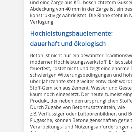
und eine Zarge aus KTL-beschichtetem Gusseis
Abdeckung von 40 mm in der Zarge ist ein be
konstruktiv gewährleistet. Die Rinne steht i
Verfügung.
Hochleistungsbauelemente:
dauerhaft und ökologisch
Beton ist nicht nur ein bewährter Traditionsw
moderner Hochleistungswerkstoff. Er ist stabil
feuerfest, rostet nicht und zeigt eine enorme 
schwierigen Witterungsbedingungen und hohen
über Jahrzehnte stetig weiter entwickelt word
Stoff-Gemisch aus Zement, Wasser und Gestei
kaum noch eingesetzt. Der heute zumeist eing
Produkt, der neben den ursprünglichen Stof
Durch Zugabe von Betonzusatzmitteln, wie
z.B. Verflüssiger oder Luftporenbildner, und B
Flugasche, können Betoneigenschaften gezielt 
Verarbeitungs- und Nutzungsanforderungen a