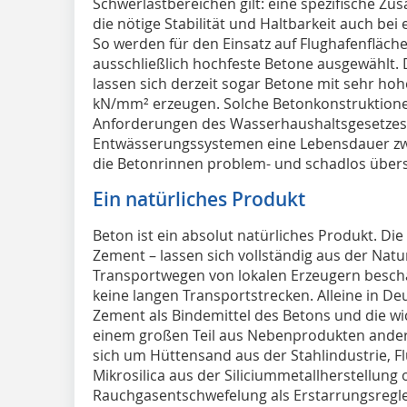
Schwerlastbereichen gilt: eine spezifische Z
die nötige Stabilität und Haltbarkeit auch b
So werden für den Einsatz auf Flughafenfläch
ausschließlich hochfeste Betone ausgewählt
lassen sich derzeit sogar Betone mit sehr hoh
kN/mm² erzeugen. Solche Betonkonstruktionen
Anforderungen des Wasserhaushaltsgesetzes (W
Entwässerungssystemen eine Lebensdauer zwis
die Betonrinnen problem- und schadlos über
Ein natürliches Produkt
Beton ist ein absolut natürliches Produkt. Die
Zement – lassen sich vollständig aus der Natu
Transportwegen von lokalen Erzeugern besch
keine langen Transportstrecken. Alleine in D
Zement als Bindemittel des Betons und die wi
einem großen Teil aus Nebenprodukten andere
sich um Hüttensand aus der Stahlindustrie, 
Mikrosilica aus der Siliciummetallherstellung
Rauchgasentschwefelung als Erstarrungsregl