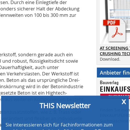
en. Durch eine Einlegtiefe der
sonders sicherer Halt der Abdeckung
n Nennweiten von 100 bis 300 mm zur
x
AT SCREENING
THIS Newsletter
CRUSHING TE
erkstoff, sondern gerade auch ein
Download.
 und robust, flüssigkeitsdicht sowie
Dauerhaftigkeit, auch unter
Anbieter fi
Sie interessieren sich für Fachinformationen zum
 Verkehrslasten. Der Werkstoff ist
nachhaltigen und wirtschaftlichen Bauen? Dann
en. Beton als das ursprüngliche Drei-
melden Sie sich zu unserem kostenlosen Newsletter
nskörnung wird in der Betonindustrie
an!
esetzte Beton ist ein Hightech-
Darin informieren wir über:
fen aus weiteren Komponenten besteht.
» Produktneuheiten
Finden Sie mehr
etonzusatzstoffen, wie z. B. Trass oder
» Veranstaltungen
EINKAUFSFÜHRE
verändert und flexibel an individuelle
» Auswertungen der Infobau Münster
Suchmaschine f
ngepasst werden. Für den Einsatz in
» 14tägige Erscheinungsweise