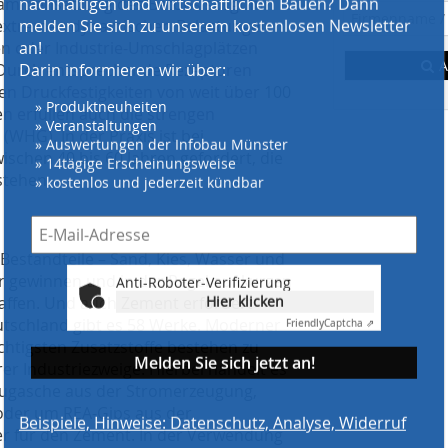
usammensetzung des Betons sorgt für
» kostenlos und jederzeit kündbar
ei extremen dynamischen Belastungen.
en oder Industrie-Umschlagplätzen
A
. Durch entsprechende Rezepturen
en Druckfestigkeiten von weit über 100
Anti-Roboter-Verifizierung
 erfüllen auch die strengen
Hier klicken
HG). In der Praxis ist bei
Friendly
Captcha ⇗
chen 40 bis 60 Jahren gefordert, die
stehen.
Melden Sie sich jetzt an!
Beispiele, Hinweise: Datenschutz, Analyse, Widerruf
 Bestandteile – Sand, Kies, Wasser und
r gewinnen und in der Regel auf kurzen
affen. Und auch Zement erfordert
eutschland gibt es 58 Werke. Moderner
chtigsten Zusatzstoffe bestehen zu
r Industriezweige. Hierbei handelt es
Flugasche aus der Stromerzeugung,
 oder um REA-Gips aus der
er für den Zement. In der Verwendung