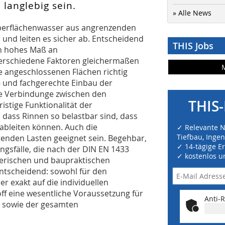
langlebig sein.
» Alle News
berflächenwasser aus angrenzenden
s und leiten es sicher ab. Entscheidend
THIS Jobs
in hohes Maß an
verschiedene Faktoren gleichermaßen
e angeschlossenen Flächen richtig
- und fachgerechte Einbau der
te Verbindunge zwischen den
THIS-
stige Funktionalität der
 dass Rinnen so belastbar sind, dass
 ableiten können. Auch die
✓ Relevante 
Tiefbau, Inge
enden Lasten geeignet sein. Begehbar,
✓ 14-tägige E
gsfälle, die nach der DIN EN 1433
✓ kostenlos u
nerischen und baupraktischen
entscheidend: sowohl für den
r exakt auf die individuellen
 eine wesentliche Voraussetzung für
Anti-R
ls sowie der gesamten