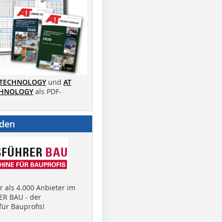
 TECHNOLOGY
und
AT
CHNOLOGY
als PDF-
nden
 als 4.000 Anbieter im
R BAU - der
ür Bauprofis!