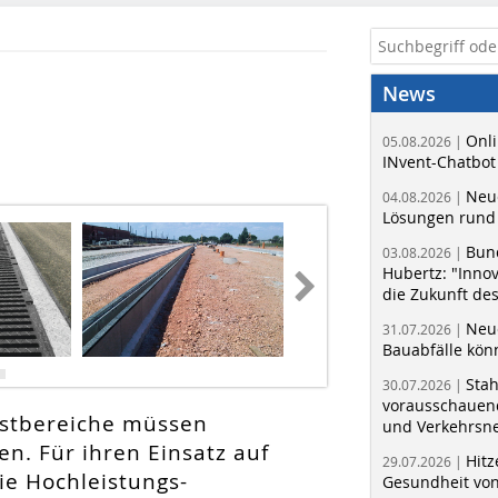
News
Onli
05.08.2026 |
INvent-Chatbot
Neue
04.08.2026 |
Lösungen rund 
Bun
03.08.2026 |
Hubertz: "Inno
die Zukunft de
Neue
31.07.2026 |
Bauabfälle kö
Sta
30.07.2026 |
vorausschauend
astbereiche müssen
und Verkehrsn
n. Für ihren Einsatz auf
Hitz
29.07.2026 |
ie Hochleistungs-
Gesundheit von