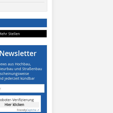
Mehr Stellen
Newsletter
News aus Hochbau,
nieurbau und Straßenbau
rscheinungsweise
nd jederzeit kündbar
oboter-Verifizierung
Hier klicken
Friendly
Captcha ⇗