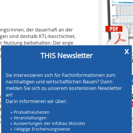
ungsrinnen, der dauerhaft an der
gen sind deshalb KTL-beschichtet,
ker Nutzung beibehalten. Der enge
x
erfreie Oberfläche und einen großen
THIS Newsletter
AT SCREENING
sser schnell in der Rinne
CRUSHING TE
Download.
Sie interessieren sich für Fachinformationen zum
Anbieter fi
nachhaltigen und wirtschaftlichen Bauen? Dann
melden Sie sich zu unserem kostenlosen Newsletter
an!
n Entwässerungsrinnen sind in der
Darin informieren wir über:
sind danach vor allem Dauerhaftigkeit,
stems inklusive der Abdeckung.
» Produktneuheiten
zwerten muss bei
» Veranstaltungen
Finden Sie mehr
aftigkeit gegenüber Frost-Tausalz-
» Auswertungen der Infobau Münster
EINKAUFSFÜHRE
» 14tägige Erscheinungsweise
Suchmaschine f