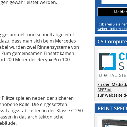
gen gewährleistet werden.
Melden 
Riskieren Sie eine
weitere Informatio
g gesammelt und schnell abgeleitet
 dazu, dass man sich beim Mercedes
CS Computer
 Dabei wurden zwei Rinnensysteme von
t: Zum gemeinsamen Einsatz kamen
nd 200 Meter der Recyfix Pro 100
zu den Mediad
SPEZIAL
zur Webseite 
 Plätze spielen neben der sicheren
ehobene Rolle. Die eingesetzten
PRINT SPEC
s-Längsstabrosten in der Klasse C 250
assen in das architektonische
Gebäude.