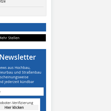
etze
Mehr Stellen
Newsletter
News aus Hochbau,
nieurbau und Straßenbau
rscheinungsweise
nd jederzeit kündbar
oboter-Verifizierung
Hier klicken