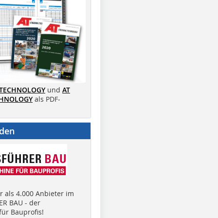
 TECHNOLOGY
und
AT
CHNOLOGY
als PDF-
nden
 als 4.000 Anbieter im
R BAU - der
ür Bauprofis!