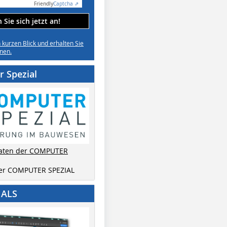
Friendly
Captcha ⇗
Sie sich jetzt an!
n kurzen Blick und erhalten Sie
nen.
 Spezial
aten der COMPUTER
der COMPUTER SPEZIAL
IALS