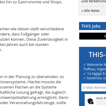
und Verkehrsn
 bis hin zu Gastronomie und Shops.
» Alle News
THIS Jobs
ächen wie diesen stellt verschiedene
ndere, dass Fußgänger oder
nutzen können. Diese Zuverlässigkeit in
ten Jahren auch bei starken
n.
THIS-
✓ Relevante 
Tiefbau, Inge
✓ 14-tägige E
 in der Planung zu überwinden, so
✓ kostenlos u
 Rinnensysteme. Hierbei musste die
ossenen Flächen an die Systeme
aftliche Lösung gefragt, die zugleich
 Schwerlastbefahrung ermöglicht. Denn
Anti-R
 oder Veranstaltungsfahrzeuge, sollte