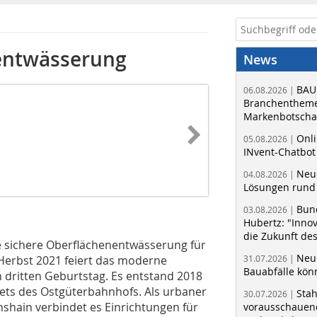
nentwässerung
News
BAU
06.08.2026 |
Branchentheme
Markenbotschaf
Onli
05.08.2026 |
INvent-Chatbot
Neue
04.08.2026 |
Lösungen rund 
Bun
03.08.2026 |
Hubertz: "Inno
die Zukunft de
hre sichere Oberflächenentwässerung für
Neue
 Herbst 2021 feiert das moderne
31.07.2026 |
Bauabfälle kö
n dritten Geburtstag. Es entstand 2018
ets des Ostgüterbahnhofs. Als urbaner
Sta
30.07.2026 |
chshain verbindet es Einrichtungen für
vorausschauend