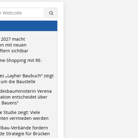
 2027 macht
n mit neuen
tern sichtbar
ne-Shopping mit RE-
s „Layher Baubuch“ zeigt
um die Baustelle
desbauministerin Verena
vation entscheidet über
s Bauens"
 Studie zeigt: Viele
nnten vermieden werden
hlbau-Verbände fordern
e Strategie für Brücken