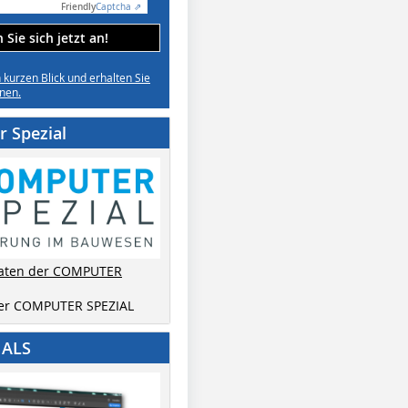
Friendly
Captcha ⇗
Sie sich jetzt an!
n kurzen Blick und erhalten Sie
nen.
 Spezial
aten der COMPUTER
der COMPUTER SPEZIAL
IALS