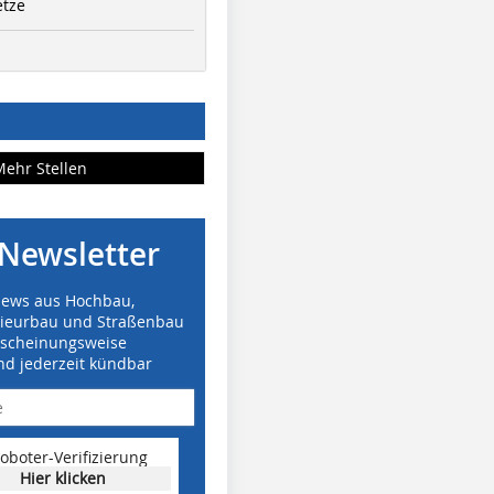
etze
Mehr Stellen
Newsletter
News aus Hochbau,
nieurbau und Straßenbau
rscheinungsweise
nd jederzeit kündbar
oboter-Verifizierung
Hier klicken