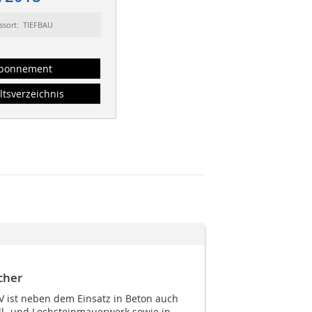
ssort: TIEFBAU
bonnement
ltsverzeichnis
cher
 V ist neben dem Einsatz in Beton auch
ll- und Lochsteinmauerwerk sowie in