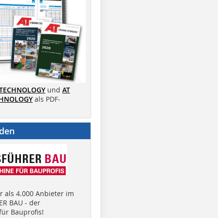
 TECHNOLOGY
und
AT
CHNOLOGY
als PDF-
nden
 als 4.000 Anbieter im
R BAU - der
ür Bauprofis!