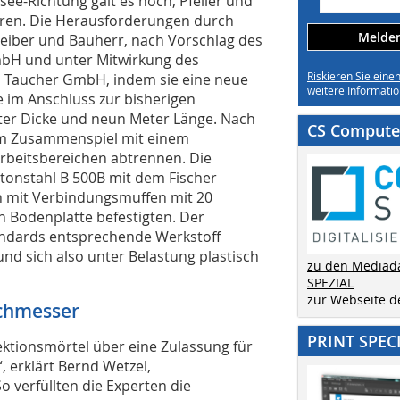
ee-Richtung galt es noch, Pfeiler und
ren. Die Herausforderungen durch
Melden 
eiber und Bauherr, nach Vorschlag des
mbH und unter Mitwirkung des
Riskieren Sie eine
n Taucher GmbH, indem sie eine neue
weitere Informatio
 im Anschluss zur bisherigen
ter Dicke und neun Meter Länge. Nach
CS Computer
im Zusammenspiel mit einem
rbeitsbereichen abtrennen. Die
etonstahl B 500B mit dem Fischer
on mit Verbindungsmuffen mit 20
 Bodenplatte befestigten. Der
andards entsprechende Werkstoff
 und sich also unter Belastung plastisch
zu den Mediad
SPEZIAL
zur Webseite 
rchmesser
PRINT SPEC
ktionsmörtel über eine Zulassung für
 erklärt Bernd Wetzel,
 verfüllten die Experten die