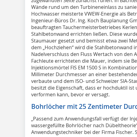
zugewandten Seite zunächst ruhen. In Bachtels
Wände rund um den Turbineneinlass zu sanie
Hochwasser meisterte VWEW-Energie als Betr
Ingenieur-Büros Dr. Ing. Koch Bauplanung G
beauftragten Tauchermeisterbetriebes Kerle
Stahlbetonwand errichten ließen. Diese wurde
Staumauer gesetzt und bemisst etwa zwei Me
dem „Hochziehen“ wird die Stahlbetonwand 
Nadelverschluss den Fluss Wertach von den A
Fachleute errichteten die Mauer, indem sie B
Injektionsmörtel FIS EM 1500 S in Kombinati
Millimeter Durchmesser an einer bestehenden
verbaute und dem ISO- und Schweizer SIA-St
besitzt die Eigenschaft, dass er hochduktil ist
verformen kann, bevor er versagt.
Bohrlöcher mit 25 Zentimeter Du
„Passend zum Anwendungsfall verfügt der Inje
wassergefüllte Bohrlöcher nach Dübeltheorie“,
Anwendungstechniker bei der Firma Fischer. So