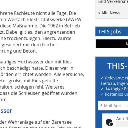
und Verkehrsn
rene Fachleute nicht alle Tage. Die
» Alle News
ten Wertach-Elektrizitätswerke (VWEW-
e diese Maßnahme. Die 1962 in Betrieb
THIS Jobs
t. Dabei gilt es, den angrenzenden
che trockenzulegen. Hierzu wurde
 gesichert mit dem Fischer
ehrung und Beton.
 häufiges Hochwasser den mit Kies
THIS-
h beschädigt hatte. Dieser war in
rden errichtet worden. Alle Versuche,
✓ Relevante 
er große, mit Kies gefüllte
Tiefbau, Inge
alten, schlugen fehl. Weiteres
✓ 14-tägige E
 dass die Schleusen geöffnet wurden
✓ kostenlos u
ahm.
sser
Anti-R
 der Wehranlage auf der Bärensee