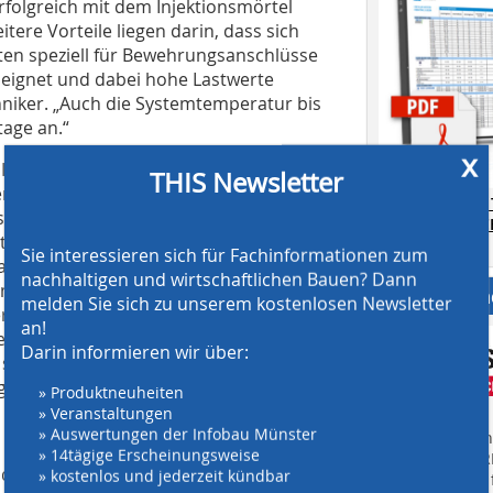
folgreich mit dem Injektionsmörtel
ere Vorteile liegen darin, dass sich
n speziell für Bewehrungsanschlüsse
 eignet und dabei hohe Lastwerte
chniker. „Auch die Systemtemperatur bis
tage an.“
x
Im Vorfeld führte Bernd Wetzel
THIS Newsletter
den Bauunternehmens Xaver
AT SCREENING
ts durch. Durch Auszugsversuche
CRUSHING TE
stems aus Injektionsmörtel FIS EM,
Download.
Sie interessieren sich für Fachinformationen zum
nker-Prüfgeräts auf 200 kN Zugkraft,
nachhaltigen und wirtschaftlichen Bauen? Dann
onstruktionsgruppe Bauen AG
Anbieter fi
melden Sie sich zu unserem kostenlosen Newsletter
iter der Lutzenberger GmbH mit einem
an!
rt wurde. Mittels einer
Darin informieren wir über:
sie die Stäbe und brachten darauf ein
 gesetzt und daran gezogen.
» Produktneuheiten
» Veranstaltungen
t werden
» Auswertungen der Infobau Münster
Finden Sie mehr
» 14tägige Erscheinungsweise
EINKAUFSFÜHRE
 durch die niedrige Wassertemperatur
» kostenlos und jederzeit kündbar
Suchmaschine f