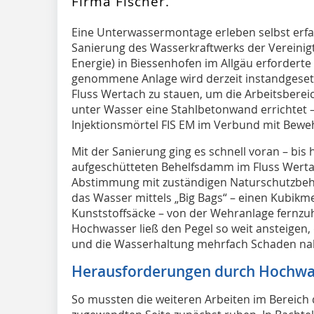
Firma Fischer.
E
ine Unterwassermontage erleben selbst erfah
Sanierung des Wasserkraftwerks der Vereinig
Energie) in Biessenhofen im Allgäu erfordert
genommene Anlage wird derzeit instandgesetz
Fluss Wertach zu stauen, um die Arbeitsberei
unter Wasser eine Stahlbetonwand errichtet –
Injektionsmörtel FIS EM im Verbund mit Bew
Mit der Sanierung ging es schnell voran – bis
aufgeschütteten Behelfsdamm im Fluss Wertac
Abstimmung mit zuständigen Naturschutzbehö
das Wasser mittels „Big Bags“ – einen Kubikmet
Kunststoffsäcke – von der Wehranlage fernzuh
Hochwasser ließ den Pegel so weit ansteigen,
und die Wasserhaltung mehrfach Schaden n
Herausforderungen durch Hochwa
So mussten die weiteren Arbeiten im Bereich