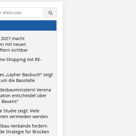
 2027 macht
n mit neuen
tern sichtbar
ne-Shopping mit RE-
s „Layher Baubuch“ zeigt
um die Baustelle
Quelle: Konstruktionsgruppe
desbauministerin Verena
Bauen AG, Eva Bartussek
vation entscheidet über
s Bauens"
 Studie zeigt: Viele
nnten vermieden werden
hlbau-Verbände fordern
e Strategie für Brücken