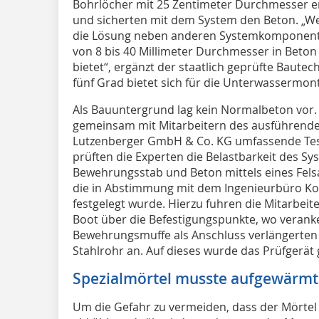
Bohrlöcher mit 25 Zentimeter Durchmesser er
und sicherten mit dem System den Beton. „Weit
die Lösung neben anderen Systemkomponente
von 8 bis 40 Millimeter Durchmesser in Beton
bietet“, ergänzt der staatlich geprüfte Baute
fünf Grad bietet sich für die Unterwassermon
Als Bauuntergrund lag kein Normalbeton vor. 
gemeinsam mit Mitarbeitern des ausführen
Lutzenberger GmbH & Co. KG umfassende Tes
prüften die Experten die Belastbarkeit des Sy
Bewehrungsstab und Beton mittels eines Felsa
die in Abstimmung mit dem Ingenieurbüro K
festgelegt wurde. Hierzu fuhren die Mitarbe
Boot über die Befestigungspunkte, wo veranke
Bewehrungsmuffe als Anschluss verlängerten 
Stahlrohr an. Auf dieses wurde das Prüfgerät
Spezialmörtel musste aufgewärm
Um die Gefahr zu vermeiden, dass der Mörtel