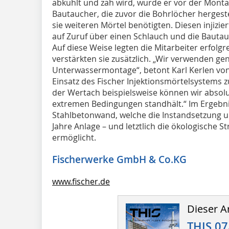
abkühlt und zäh wird, wurde er vor der Mont
Bautaucher, die zuvor die Bohrlöcher hergest
sie weiteren Mörtel benötigten. Diesen injizi
auf Zuruf über einen Schlauch und die Bautau
Auf diese Weise legten die Mitarbeiter erfolg
verstärkten sie zusätzlich. „Wir verwenden gen
Unterwassermontage“, betont Karl Kerlen vo
Einsatz des Fischer Injektionsmörtelsystems
der Wertach beispielsweise können wir absolu
extremen Bedingungen standhält.“ Im Ergebnis
Stahlbetonwand, welche die Instandsetzung u
Jahre Anlage – und letztlich die ökologische
ermöglicht.
Fischerwerke GmbH & Co.KG
www.fischer.de
Dieser Ar
THIS 07