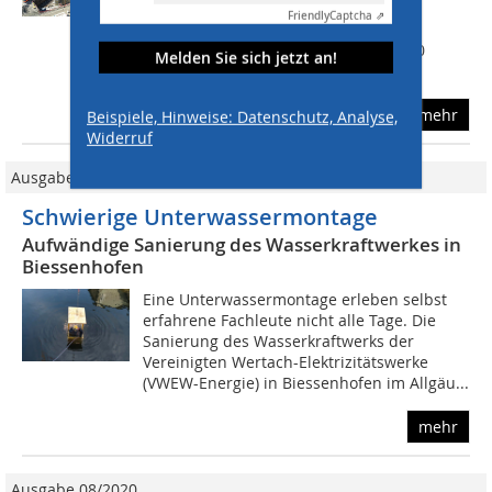
Metern ein Restwasserkraftwerk, vier
Friendly
Captcha ⇗
Wehrfelder und einen Fischabstieg
inklusive Wasserkraftschnecke. 40.000
Melden Sie sich jetzt an!
Kubikmeter...
mehr
Beispiele, Hinweise: Datenschutz, Analyse,
Widerruf
Ausgabe 07/2018
Schwierige Unterwassermontage
Aufwändige Sanierung des Wasserkraftwerkes in
Biessenhofen
Eine Unterwassermontage erleben selbst
erfahrene Fachleute nicht alle Tage. Die
Sanierung des Wasserkraftwerks der
Vereinigten Wertach-Elektrizitätswerke
(VWEW-Energie) in Biessenhofen im Allgäu...
mehr
Ausgabe 08/2020