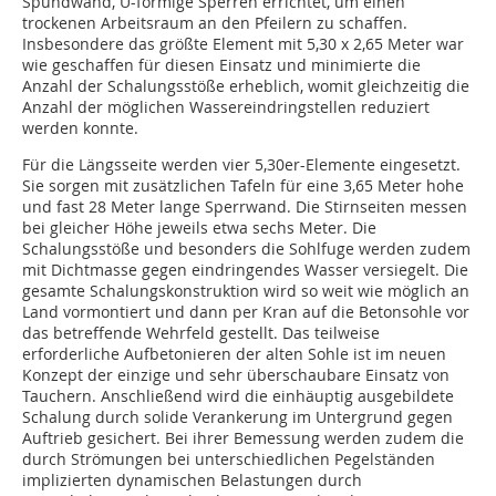
Spundwand, U-förmige Sperren errichtet, um einen
trockenen Arbeitsraum an den Pfeilern zu schaffen.
Insbesondere das größte Element mit 5,30 x 2,65 Meter war
wie geschaffen für diesen Einsatz und minimierte die
Anzahl der Schalungsstöße erheblich, womit gleichzeitig die
Anzahl der möglichen Wassereindringstellen reduziert
werden konnte.
Für die Längsseite werden vier 5,30er-Elemente eingesetzt.
Sie sorgen mit zusätzlichen Tafeln für eine 3,65 Meter hohe
und fast 28 Meter lange Sperrwand. Die Stirnseiten messen
bei gleicher Höhe jeweils etwa sechs Meter. Die
Schalungsstöße und besonders die Sohlfuge werden zudem
mit Dichtmasse gegen eindringendes Wasser versiegelt. Die
gesamte Schalungskonstruktion wird so weit wie möglich an
Land vormontiert und dann per Kran auf die Betonsohle vor
das betreffende Wehrfeld gestellt. Das teilweise
erforderliche Aufbetonieren der alten Sohle ist im neuen
Konzept der einzige und sehr überschaubare Einsatz von
Tauchern. Anschließend wird die einhäuptig ausgebildete
Schalung durch solide Verankerung im Untergrund gegen
Auftrieb gesichert. Bei ihrer Bemessung werden zudem die
durch Strömungen bei unterschiedlichen Pegelständen
implizierten dynamischen Belastungen durch