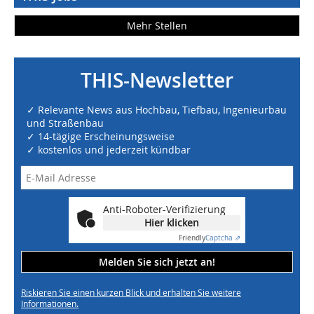
Mehr Stellen
THIS-Newsletter
✓ Relevante News aus Hochbau, Tiefbau, Ingenieurbau
und Straßenbau
✓ 14-tägige Erscheinungsweise
✓ kostenlos und jederzeit kündbar
Anti-Roboter-Verifizierung
Hier klicken
Friendly
Captcha ⇗
Melden Sie sich jetzt an!
Riskieren Sie einen kurzen Blick und erhalten Sie weitere
Informationen.