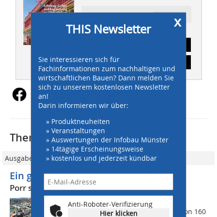
Ressort: INGENIEURBAU
x
THIS Newsletter
Abonnement
Sie interessieren sich für
Inhaltsverzeichnis
Fachinformationen zum nachhaltigen und
wirtschaftlichen Bauen? Dann melden Sie
sich zu unserem kostenlosen Newsletter
an!
Darin informieren wir über:
» Produktneuheiten
» Veranstaltungen
Thematisch passende Artikel:
» Auswertungen der Infobau Münster
» 14tägige Erscheinungsweise
» kostenlos und jederzeit kündbar
Ausgabe 11-12/2021
Ein geregelter Zulauf
Porr stellt neues Wehr im Fluss fertig
Die neue Wehranlage im bayrischen
Anti-Roboter-Verifizierung
Jettenbach umfasst mit einer Breite von 160
Hier klicken