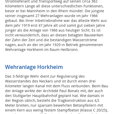
Stromlieferant und Transportweg auf seinen circa 362
Kilometern Länge all diese unterschiedlichen Funktionen,
bevor er bei Mannheim in den Rhein mündet. Die jüngste
seiner insgesamt 27 Wehranlagen wurde im Jahr 1966
gebaut. Bei ihrer Inbetriebnahme war das älteste Wehr aus
dem Jahr 1919 erst 47 Jahre alt und somit gut sieben Jahre
jünger als die Anlage von 1966 aus heutiger Sicht. Es ist
nicht verwunderlich, dass an diesen betagten Bauwerken
der Zahn der Zeit und die beständigen Wasserströme
nagen, auch an der im Jahr 1929 in Betrieb genommenen
Wehranlage Horkheim im Raum Heilbronn.
Wehranlage Horkheim
Das 3-feldrige Wehr dient zur Regulierung des
Wasserstandes des Neckars und ist durch einen drei
Kilometer langen Kanal mit dem Fluss verbunden. Beim Bau
der Anlage wirkte der Architekt Paul Bonatz mit, der auch
den Stuttgarter Hauptbahnhof geplant hat. Wie damals in
der Region üblich, besteht die Tragkonstruktion aus 4,5
Meter breiten, nur sparsam bewehrten Betonpfeilern mit
einem Kern aus wenig festem Stampfbeton (Klasse C 20/25),