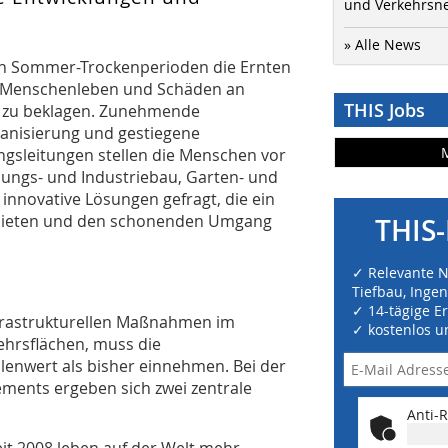
und Verkehrsn
» Alle News
en Sommer-Trockenperioden die Ernten
en Menschenleben und Schäden an
THIS Jobs
e zu beklagen. Zunehmende
banisierung und gestiegene
gsleitungen stellen die Menschen vor
ngs- und Industriebau, Garten- und
nnovative Lösungen gefragt, die ein
bieten und den schonenden Umgang
THIS-
✓ Relevante 
Tiefbau, Inge
✓ 14-tägige E
nfrastrukturellen Maßnahmen im
✓ kostenlos u
ehrsflächen, muss die
enwert als bisher einnehmen. Bei der
ments ergeben sich zwei zentrale
Anti-R
t 2008 leben auf der Welt mehr