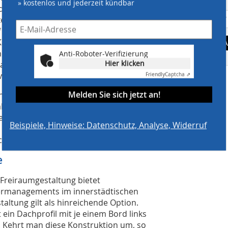
» kostenlos und jederzeit kündbar
d Retentionsräume („Zwischenpuffer“)
eitig auch als architektonisches
uf diese Weise muss das Wasser
Kanalisation eingeleitet werden, weil es
A
n. Bei frühzeitiger Planung mit dem
Anti-Roboter-Verifizierung
Hier klicken
ann komplett auf eine Verrohrung zur
 werden.
Friendly
Captcha ⇗
Melden Sie sich jetzt an!
chen Architekten von Tredje Natur, das
als Überflutungsflächen zu nutzen. Das
bestünde, lässt sich relativ leicht
Beispiele, Hinweise: Datenschutz, Analyse, Widerruf
en nahezu menschenleer. Zusätzlich
Schutz vorgesehen werden.
e
 Freiraumgestaltung bietet
ermanagements im innerstädtischen
altung gilt als hinreichende Option.
 ein Dachprofil mit je einem Bord links
. Kehrt man diese Konstruktion um, so