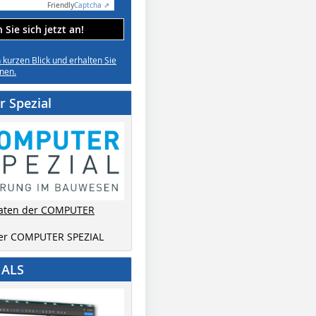
Friendly
Captcha ⇗
Sie sich jetzt an!
n kurzen Blick und erhalten Sie
nen.
 Spezial
aten der COMPUTER
der COMPUTER SPEZIAL
IALS