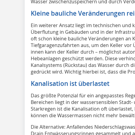
Wasser zwischenzuspeichern und durch Verd
Kleine bauliche Veränderungen re
Ein weiterer Ansatz liegt im technischen und 
Überflutung in Gebäuden und in der Infrastruk
oft schon kleine bauliche Veränderungen an K
Tiefgaragenzufahrten aus, um den Keller vo
innen kann der Keller durch – möglichst aut
Hebeanlagen geschützt werden. Diese verhind
Kanalsystems (Rückstau) das Wasser durch di
gedrückt wird. Wichtig hierbei ist, dass die 
Kanalisation ist überlastet
Das größte Potenzial für ein angepasstes R
Bereichen liegt in der wassersensiblen Stadt-
Starkregen ist die Kanalisation oft überlast
können die Wassermassen nicht mehr bewält
Die Alternative: Anfallendes Niederschlagswa
Drain Entwässerungsrinnen gesammelt und auf