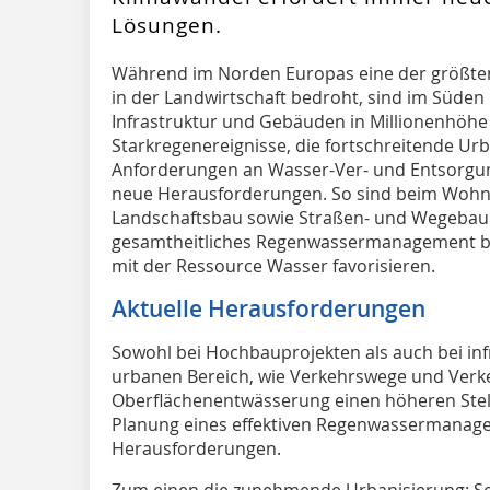
Lösungen.
W
ährend im Norden Europas eine der größt
in der Landwirtschaft bedroht, sind im Süd
Infrastruktur und Gebäuden in Millionenhöh
Starkregenereignisse, die fortschreitende Ur
Anforderungen an Wasser-Ver- und Entsorgun
neue Herausforderungen. So sind beim Wohnu
Landschaftsbau sowie Straßen- und Wegebau i
gesamtheitliches Regenwassermanagement 
mit der Ressource Wasser favorisieren.
Aktuelle Herausforderungen
Sowohl bei Hochbauprojekten als auch bei i
urbanen Bereich, wie Verkehrswege und Verk
Oberflächenentwässerung einen höheren Stell
Planung eines effektiven Regenwassermanage
Herausforderungen.
Zum einen die zunehmende Urbanisierung: Sei