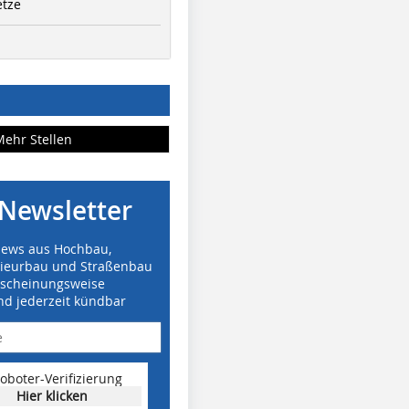
etze
Mehr Stellen
Newsletter
News aus Hochbau,
nieurbau und Straßenbau
rscheinungsweise
nd jederzeit kündbar
oboter-Verifizierung
Hier klicken