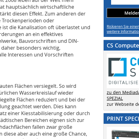
at hauptsächlich wirtschaftliche
Melden 
tärkt diesen Effekt. Zum anderen der
e Trockenperioden oder
ist die Kanalisation oft überlastet und
Riskieren Sie eine
weitere Informatio
derungen an ein effektives
werke, Bauvorschriften und DIN-
CS Computer
 daher besonders wichtig,
alle Interessen und Vorschriften
auten Flächen versiegelt. So wird
ürlichen Wasserkreislauf wieder
zu den Mediad
SPEZIAL
gelte Flächen reduziert und bei der
zur Webseite 
lung geachtet werden. Dies kann
atz einer Kiesstabilisierung oder durch
PRINT SPEC
dtischen Bereichen eignen sich zur
hdachflächen fallen zwar große
n diese aber auch eine große Chance,