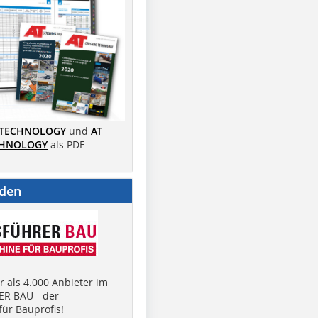
 TECHNOLOGY
und
AT
CHNOLOGY
als PDF-
nden
 als 4.000 Anbieter im
R BAU - der
ür Bauprofis!