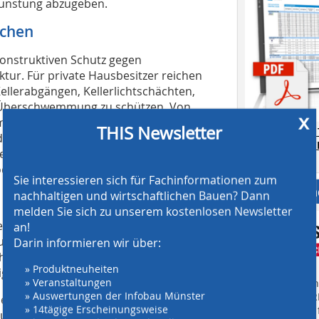
unstung abzugeben.
ichen
konstruktiven Schutz gegen
tur. Für private Hausbesitzer reichen
ellerabgängen, Kellerlichtschächten,
r Überschwemmung zu schützen. Von
x
omatische – Rückstauklappen und
THIS Newsletter
AT SCREENING
ern, dass bei Überlastung des
CRUSHING TE
e Leitungen zurück ins Gebäude
Download.
Produkte regelmäßig gewartet werden.
Sie interessieren sich für Fachinformationen zum
Anbieter fi
nachhaltigen und wirtschaftlichen Bauen? Dann
melden Sie sich zu unserem kostenlosen Newsletter
egenwassermanagement in urbanen
an!
 und Freiraumgestaltung. Bei
Darin informieren wir über:
et, herkömmliche Entwässerungssysteme
» Produktneuheiten
igen.
» Veranstaltungen
Finden Sie mehr
» Auswertungen der Infobau Münster
EINKAUFSFÜHRE
ser wird oberflächennah über die ACO
» 14tägige Erscheinungsweise
Suchmaschine f
 abgesenkte Freiflächen geleitet, die