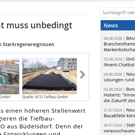
 muss unbedingt
News
BAU
06.08.2026 |
 Starkregenereignissen
Branchentheme
Markenbotschaf
Onli
05.08.2026 |
INvent-Chatbot
Neue
04.08.2026 |
Lösungen rund 
Bun
03.08.2026 |
Hubertz: "Inno
u GmbH
Quelle: ACO Tiefbau GmbH
die Zukunft de
s einen höheren Stellenwert
Neue
31.07.2026 |
Bauabfälle kö
ieren die Tiefbau-
Sta
O aus Büdelsdorf. Denn der
30.07.2026 |
vorausschauend
e Entwicklungen und