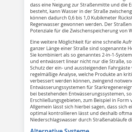
dass eine Neigung zur Straßenmitte und die 
besteht, kann Wasser in der Straße zwischen
können dadurch 0,6 bis 1,0 Kubikmeter Rücks
Regenwasser gewonnen werden. Der Straßenr
Potenziale für die Zwischenspeicherung von 
Eine weitere Möglichkeit für eine schnelle A
ganzer Länge einer Straße sind sogenannte H
Sie kombiniert als so genanntes 2-in-1-Syst
und entwässert linear nicht nur die Straße, s
Schutz der ein- und aussteigenden Fahrgäste vo
regelmäßige Analyse, welche Produkte an krit
verbessert werden können, zwingend notwendi
Entwässerungssystemen für Starkregenereigni
bei bestehenden Entwässerungssystemen, so
Erschließungsgebieten, zum Beispiel in Form
Allgemein lässt sich hierbei sagen, dass sic
optimal kontrollieren lässt und deshalb oftmal
Niederschlagswasser durch Straßenabläufe dire
Alternative Systeme