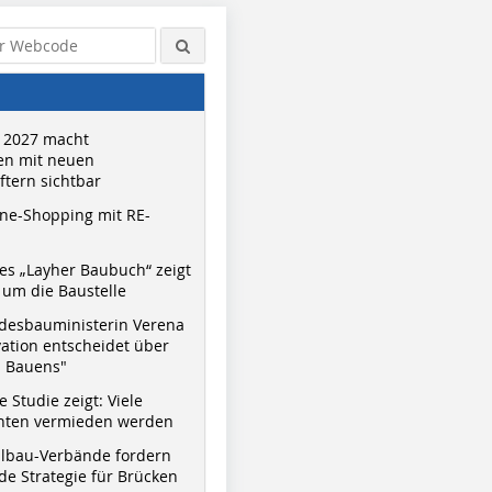
 2027 macht
n mit neuen
tern sichtbar
ne-Shopping mit RE-
s „Layher Baubuch“ zeigt
um die Baustelle
desbauministerin Verena
vation entscheidet über
s Bauens"
 Studie zeigt: Viele
nnten vermieden werden
hlbau-Verbände fordern
e Strategie für Brücken