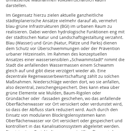
darstellen.
Im Gegensatz hierzu zielen aktuelle ganzheitliche
städteplanerische Ansätze vielmehr darauf ab, vermehrt
blau-grüne Infrastrukturen (BGI) im urbanen Raum zu
realisieren. Dabei werden hydrologische Funktionen eng mit
der städtischen Natur und Landschaftsgestaltung verzahnt.
Blau (Wasser) und Grün (Natur, Plätze und Parks) dienen
dem Schutz vor Überschwemmungen oder der Prävention
urbaner Hitzeinseln. Im Rahmen des konzeptuellen
Ansatzes einer wassersensiblen „Schwammstadt“ nimmt die
Stadt die anfallenden Wassermassen einem Schwamm
gleich auf und gibt diese verzögert wieder ab. Eine
dezentrale Regenwasserbewirtschaftung zählt zu solchen
Maßnahmen. Niederschläge werden dort, wo sie anfallen,
also dezentral, zwischengespeichert. Dies kann etwa über
grüne Elemente wie Mulden, Baum-Rigolen oder
Gründächer oder -fassaden geschehen, wo das anfallende
Oberflächenwasser vor Ort versickert oder verdunstet wird,
so dass der Abfluss stark reduziert wird. Auch durch den
Einsatz von modularen Blockrigolensystemen kann
Oberflächenwasser vor Ort versickert oder gespeichert und
kontrolliert in das Kanalisationssystem abgeleitet werden.