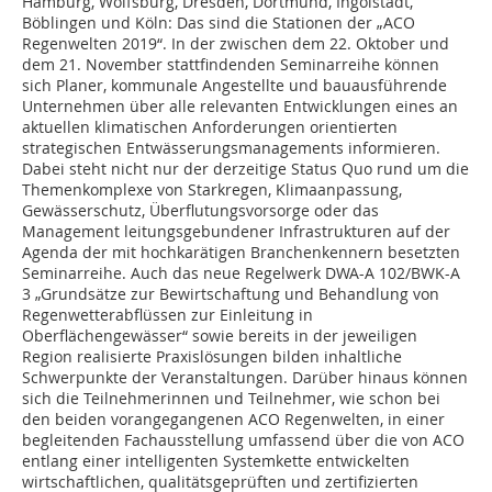
Hamburg, Wolfsburg, Dresden, Dortmund, Ingolstadt,
Böblingen und Köln: Das sind die Stationen der „ACO
Regenwelten 2019“. In der zwischen dem 22. Oktober und
dem 21. November stattfindenden Seminarreihe können
sich Planer, kommunale Angestellte und bauausführende
Unternehmen über alle relevanten Entwicklungen eines an
aktuellen klimatischen Anforderungen orientierten
strategischen Entwässerungsmanagements informieren.
Dabei steht nicht nur der derzeitige Status Quo rund um die
Themenkomplexe von Starkregen, Klimaanpassung,
Gewässerschutz, Überflutungsvorsorge oder das
Management leitungsgebundener Infrastrukturen auf der
Agenda der mit hochkarätigen Branchenkennern besetzten
Seminarreihe. Auch das neue Regelwerk DWA-A 102/BWK-A
3 „Grundsätze zur Bewirtschaftung und Behandlung von
Regenwetterabflüssen zur Einleitung in
Oberflächengewässer“ sowie bereits in der jeweiligen
Region realisierte Praxislösungen bilden inhaltliche
Schwerpunkte der Veranstaltungen. Darüber hinaus können
sich die Teilnehmerinnen und Teilnehmer, wie schon bei
den beiden vorangegangenen ACO Regenwelten, in einer
begleitenden Fachausstellung umfassend über die von ACO
entlang einer intelligenten Systemkette entwickelten
wirtschaftlichen, qualitätsgeprüften und zertifizierten