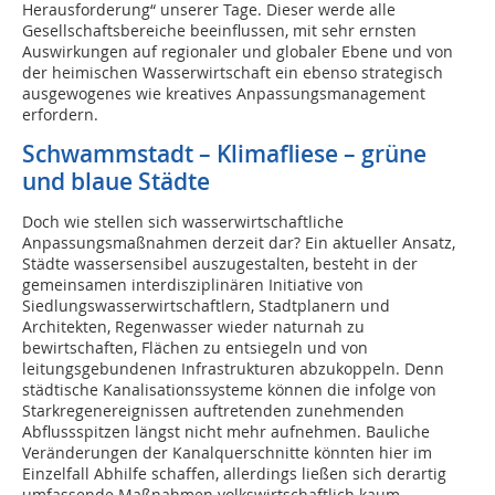
Herausforderung“ unserer Tage. Dieser werde alle
Gesellschaftsbereiche beeinflussen, mit sehr ernsten
Auswirkungen auf regionaler und globaler Ebene und von
der heimischen Wasserwirtschaft ein ebenso strategisch
ausgewogenes wie kreatives Anpassungsmanagement
erfordern.
Schwammstadt – Klimafliese – grüne
und blaue Städte
Doch wie stellen sich wasserwirtschaftliche
Anpassungsmaßnahmen derzeit dar? Ein aktueller Ansatz,
Städte wassersensibel auszugestalten, besteht in der
gemeinsamen interdisziplinären Initiative von
Siedlungswasserwirtschaftlern, Stadtplanern und
Architekten, Regenwasser wieder naturnah zu
bewirtschaften, Flächen zu entsiegeln und von
leitungsgebundenen Infrastrukturen abzukoppeln. Denn
städtische Kanalisationssysteme können die infolge von
Starkregenereignissen auftretenden zunehmenden
Abflussspitzen längst nicht mehr aufnehmen. Bauliche
Veränderungen der Kanalquerschnitte könnten hier im
Einzelfall Abhilfe schaffen, allerdings ließen sich derartig
umfassende Maßnahmen volkswirtschaftlich kaum