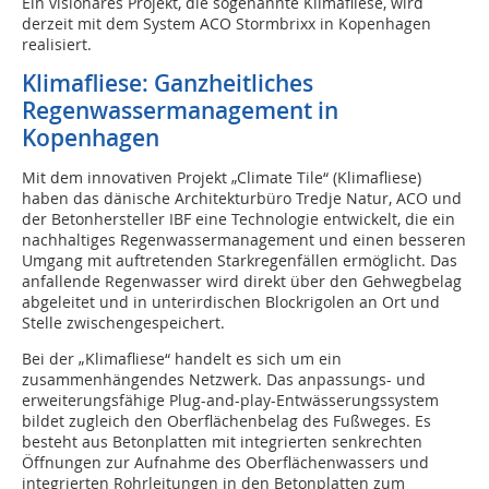
Ein visionäres Projekt, die sogenannte Klimafliese, wird
derzeit mit dem System ACO Stormbrixx in Kopenhagen
realisiert.
Klimafliese: Ganzheitliches
Regenwassermanagement in
Kopenhagen
Mit dem innovativen Projekt „Climate Tile“ (Klimafliese)
haben das dänische Architekturbüro Tredje Natur, ACO und
der Betonhersteller IBF eine Technologie entwickelt, die ein
nachhaltiges Regenwassermanagement und einen besseren
Umgang mit auftretenden Starkregenfällen ermöglicht. Das
anfallende Regenwasser wird direkt über den Gehwegbelag
abgeleitet und in unterirdischen Blockrigolen an Ort und
Stelle zwischengespeichert.
Bei der „Klimafliese“ handelt es sich um ein
zusammenhängendes Netzwerk. Das anpassungs- und
erweiterungsfähige Plug-and-play-Entwässerungssystem
bildet zugleich den Oberflächenbelag des Fußweges. Es
besteht aus Betonplatten mit integrierten senkrechten
Öffnungen zur Aufnahme des Oberflächenwassers und
integrierten Rohrleitungen in den Betonplatten zum