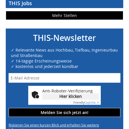
THIS Jobs
Mehr Stellen
THIS-Newsletter
✓ Relevante News aus Hochbau, Tiefbau, Ingenieurbau
und Straßenbau
✓ 14-tägige Erscheinungsweise
✓ kostenlos und jederzeit kündbar
Anti-Roboter-Verifizierung
Hier klicken
Friendly
Captcha ⇗
Melden Sie sich jetzt an!
Riskieren Sie einen kurzen Blick und erhalten Sie weitere