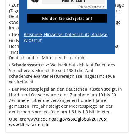
Hier klicken
• Zunahme von Hitzeereignissen:
Die Anzahl heißer Tage
Friendly
Captcha ⇗
(Tagesmaximum der Lufttemperatur ≥ 30 °C), über ganz
Deutschland gemittelt, ist seit den 1950er-Jahren von
Melden Sie sich jetzt an!
etwa drei Tagen im Jahr auf durchschnittlich neun Tage
im Jahr angestiegen.
Beispiele, Hinweise: Datenschutz, Analyse,
• Hochwasserrisiko:
Die Zahl der Tage mit
Widerruf
Großwetterlagen (GWL) mit hohem
Hochwassergefahrenpotenzial (GWL Trog Mitteleuropa,
TrM) hat sich seit Ende des 19. Jahrhunderts in
Deutschland im Mittel deutlich erhöht.
• Schadensstatistik:
Weltweit hat sich laut Daten des
Versicherers Munich Re seit 1980 die Zahl
schadensrelevanter Naturereignisse insgesamt etwa
verdreifacht.
• Der Meeresspiegel an den deutschen Küsten steigt.
In
Nord- und Ostsee wurde eine Zunahme um 10 bis 20
Zentimeter über die vergangenen hundert Jahre
gemessen. Pro Jahr steigt der Meeresspiegel an der
deutschen Nordseeküste um 1,6 bis 1,8 Millimeter.
Quellen:
www.ncdc.noaa.gov/sotc/global/201705
;
www.klimafakten.de