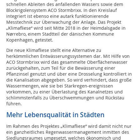
schnellen Ableiten des anfallenden Wassers sowie dem
Blockrigolensystem ACO Stormbrixx. In den Kreislauf
integriert ist ebenso eine autark funktionierende
Messtechnik zur Überwachung der Anlage. Das Projekt
„Klimafliese“ wird seit Mitte 2018 in der Heimdalsgade in
Nørrebro, einem Stadtteil der dänischen Kommune
Kopenhagen, getestet.
Die neue Klimafliese stellt eine Alternative zu
herkömmlichen Entwässerungssystemen dar. Mit Hilfe von
ACO Stormbrixx wird das gesammelte Oberflächenwasser
zurückgehalten, zum Teil für die Bewässerung einer
Pflanzinsel genutzt und über eine Drosselung kontrolliert in
die Kanalisation abgegeben. So wird verhindert, dass große
Wassermengen, wie sie bei Starkregen-ereignissen
vorkommen, zu einer Überlastung des Kanalnetzes und
schlimmstenfalls zu Überschwemmungen und Rückstau
führen.
Mehr Lebensqualität in Städten
Im Rahmen des Projektes „Klimafliese“ wird damit nicht nur
ein ganzheitliches Regenwassermanagement inmitten des
Siedlungsraumes umgesetzt, welches ökonomisch und