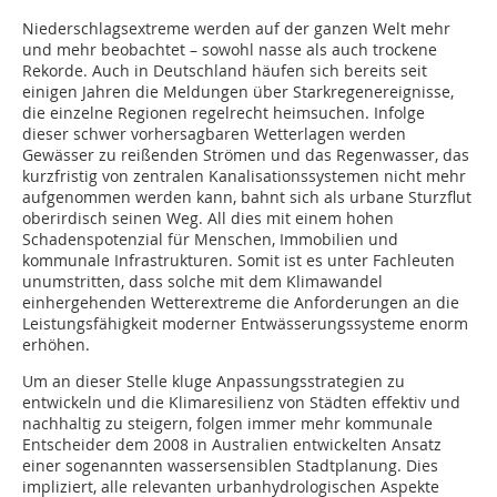
Niederschlagsextreme werden auf der ganzen Welt mehr
und mehr beobachtet – sowohl nasse als auch trockene
Rekorde. Auch in Deutschland häufen sich bereits seit
einigen Jahren die Meldungen über Starkregenereignisse,
die einzelne Regionen regelrecht heimsuchen. Infolge
dieser schwer vorhersagbaren Wetterlagen werden
Gewässer zu reißenden Strömen und das Regenwasser, das
kurzfristig von zentralen Kanalisationssystemen nicht mehr
aufgenommen werden kann, bahnt sich als urbane Sturzflut
oberirdisch seinen Weg. All dies mit einem hohen
Schadenspotenzial für Menschen, Immobilien und
kommunale Infrastrukturen. Somit ist es unter Fachleuten
unumstritten, dass solche mit dem Klimawandel
einhergehenden Wetterextreme die Anforderungen an die
Leistungsfähigkeit moderner Entwässerungssysteme enorm
erhöhen.
Um an dieser Stelle kluge Anpassungsstrategien zu
entwickeln und die Klimaresilienz von Städten effektiv und
nachhaltig zu steigern, folgen immer mehr kommunale
Entscheider dem 2008 in Australien entwickelten Ansatz
einer sogenannten wassersensiblen Stadtplanung. Dies
impliziert, alle relevanten urbanhydrologischen Aspekte