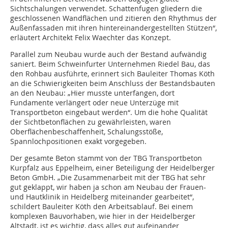
Sichtschalungen verwendet. Schattenfugen gliedern die
geschlossenen Wandflächen und zitieren den Rhythmus der
Außenfassaden mit ihren hintereinandergestellten Stützen“,
erläutert Architekt Felix Waechter das Konzept.
Parallel zum Neubau wurde auch der Bestand aufwändig
saniert. Beim Schweinfurter Unternehmen Riedel Bau, das
den Rohbau ausführte, erinnert sich Bauleiter Thomas Köth
an die Schwierigkeiten beim Anschluss der Bestandsbauten
an den Neubau: „Hier musste unterfangen, dort
Fundamente verlängert oder neue Unterzüge mit
Transportbeton eingebaut werden“. Um die hohe Qualität
der Sichtbetonflächen zu gewährleisten, waren
Oberflächenbeschaffenheit, Schalungsstöße,
Spannlochpositionen exakt vorgegeben.
Der gesamte Beton stammt von der TBG Transportbeton
Kurpfalz aus Eppelheim, einer Beteiligung der Heidelberger
Beton GmbH. „Die Zusammenarbeit mit der TBG hat sehr
gut geklappt, wir haben ja schon am Neubau der Frauen-
und Hautklinik in Heidelberg miteinander gearbeitet“,
schildert Bauleiter Köth den Arbeitsablauf. Bei einem
komplexen Bauvorhaben, wie hier in der Heidelberger
Altstadt, ist es wichtig, dass alles gut aufeinander