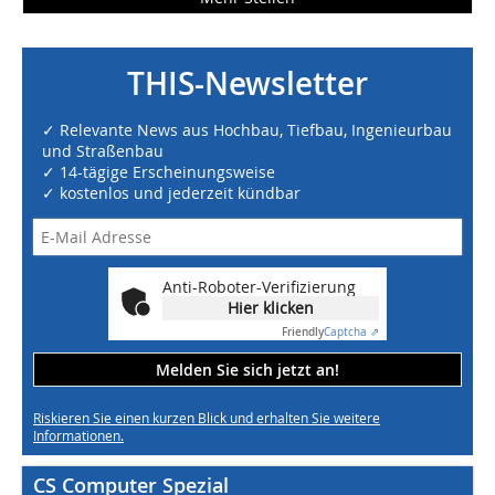
THIS-Newsletter
✓ Relevante News aus Hochbau, Tiefbau, Ingenieurbau
und Straßenbau
✓ 14-tägige Erscheinungsweise
✓ kostenlos und jederzeit kündbar
Anti-Roboter-Verifizierung
Hier klicken
Friendly
Captcha ⇗
Melden Sie sich jetzt an!
Riskieren Sie einen kurzen Blick und erhalten Sie weitere
Informationen.
CS Computer Spezial