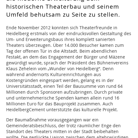
historischen Theaterbau und seinem
Umfeld behutsam zu Seite zu stellen.
Ende November 2012 konnten sich Theaterfreunde in
Heidelberg erstmals von der eindrucksvollen Gestaltung des
Um- und Erweiterungsbaus ihres komplett sanierten
Theaters überzeugen. Über 14.000 Besucher kamen zum
Tag der offenen Tür in die Altstadt. Beim abendlichen
Festakt, an dem das Engagement der Bürger und Mäzene
gewürdigt wurde, sprach der Präsident des Bühnenvereins
Klaus Zehelein vom „Wunder von Heidelberg“. Denn
während andernorts Kultureinrichtungen aus
Kostengründen eingespart werden, gelang es in der
Universitätsstadt, einen Teil der Bausumme von rund 64
Millionen durch Sponsoren aufzubringen. Durch private
und unternehmerische Spenden kamen allein rund 16
Millionen Euro für das Bauprojekt zusammen. Auch
HeidelbergCement unterstützte das kulturelle Projekt.
Der Baumaßnahme vorausgegangen war ein
Gemeinderatsbeschluss, der trotz räumlicher Enge den
Standort des Theaters mitten in der Stadt beibehalten
wollte. Die geglückte Liaison zwischen dem altehrwürdigen,