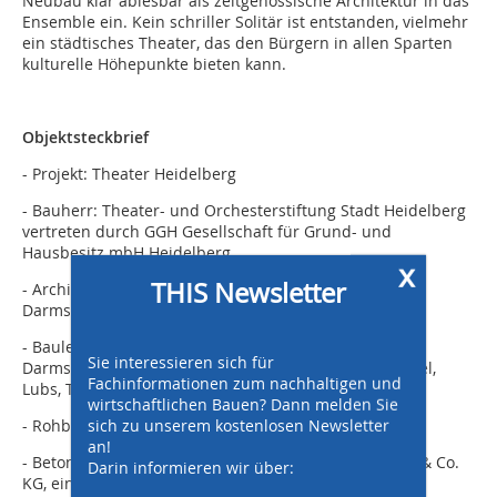
Neubau klar ablesbar als zeitgenössische Architektur in das
Ensemble ein. Kein schriller Solitär ist entstanden, vielmehr
ein städtisches Theater, das den Bürgern in allen Sparten
kulturelle Höhepunkte bieten kann.
Objektsteckbrief
- Projekt: Theater Heidelberg
- Bauherr: Theater- und Orchesterstiftung Stadt Heidelberg
vertreten durch GGH Gesellschaft für Grund- und
Hausbesitz mbH Heidelberg
x
THIS Newsletter
- Architekten: waechter + waechter architekten bda,
Darmstadt
- Bauleitung: waechter + waechter architekten bda,
Sie interessieren sich für
Darmstadt, ap88 Architektenpartnerschaft Bellm, Löffel,
Fachinformationen zum nachhaltigen und
Lubs, Trager, Heidelberg
wirtschaftlichen Bauen? Dann melden Sie
sich zu unserem kostenlosen Newsletter
- Rohbau: Riedel Bau GmbH & Co. KG, Schweinfurt
an!
- Betonlieferant: TBG Transportbeton Kurpfalz GmbH & Co.
Darin informieren wir über:
KG, eine Beteiligung der Heidelberger Beton GmbH,