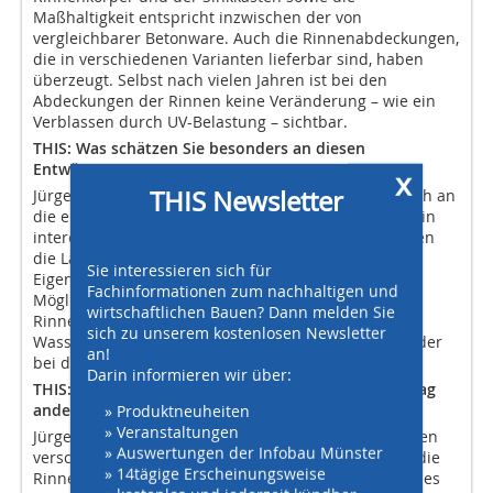
Maßhaltigkeit entspricht inzwischen der von
vergleichbarer Betonware. Auch die Rinnenabdeckungen,
die in verschiedenen Varianten lieferbar sind, haben
überzeugt. Selbst nach vielen Jahren ist bei den
Abdeckungen der Rinnen keine Veränderung – wie ein
Verblassen durch UV-Belastung – sichtbar.
THIS: Was schätzen Sie besonders an diesen
Entwässerungssystemen?
x
THIS Newsletter
Jürgen Mandel: Die Recyfix-Rinnen sind leicht, einfach an
die erforderlichen Längen anzupassen, und bieten ein
interessantes Preis-Leistungs-Verhältnis. Wir schätzen
die Langlebigkeit des Systems und die optischen
Sie interessieren sich für
Eigenschaften. Auch die nahezu unbegrenzten
Fachinformationen zum nachhaltigen und
Möglichkeiten, mit nur wenigen Handgriffen im
wirtschaftlichen Bauen? Dann melden Sie
Rinnenkörper Anschlussmöglichkeiten zur
sich zu unserem kostenlosen Newsletter
Wasserableitung zu schaffen, helfen uns immer wieder
an!
bei der Umsetzung von Kunden-Anforderungen.
Darin informieren wir über:
THIS: Haben Recyfix Produkte für Ihren Arbeits-Alltag
andere Möglichkeiten geschaffen?
» Produktneuheiten
» Veranstaltungen
Jürgen Mandel: Es lassen sich leicht Gehrungen in den
» Auswertungen der Infobau Münster
verschiedensten Winkeln herstellen. Dadurch, dass die
» 14tägige Erscheinungsweise
Rinnen im Vergleich zu den Betonrinnen ein Vielfaches