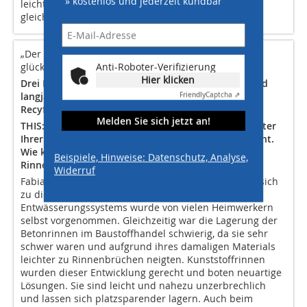
» kostenlos und jederzeit kündbar
leichter sind, ist ein rückenschonendes Arbeiten bei
gleichzeitiger Erhöhung der Produktivität möglich.
„Der Baustoffhandel war überaus
Anti-Roboter-Verifizierung
glücklich über diese neue Rinne...“
Hier klicken
Drei Fragen an Fabian Reuter, Senior Consultant und
langjähriger Geschäftsführer von Hauraton, zum
Friendly
Captcha ⇗
Recyfix-System
Melden Sie sich jetzt an!
THIS: Herr Reuter, die erste Recyfix Rinne wurde unter
Ihrer Führung entwickelt und auf den Markt gebracht.
Wie kam man auf die Idee, Kunststoff für
Beispiele, Hinweise: Datenschutz, Analyse,
Rinnensysteme zu verwenden?
Widerruf
Fabian Reuter: Der Do-it-yourself-Markt entwickelte sich
zu dieser Zeit sehr stark, der Einbau des
Entwässerungssystems wurde von vielen Heimwerkern
selbst vorgenommen. Gleichzeitig war die Lagerung der
Betonrinnen im Baustoffhandel schwierig, da sie sehr
schwer waren und aufgrund ihres damaligen Materials
leichter zu Rinnenbrüchen neigten. Kunststoffrinnen
wurden dieser Entwicklung gerecht und boten neuartige
Lösungen. Sie sind leicht und nahezu unzerbrechlich
und lassen sich platzsparender lagern. Auch beim