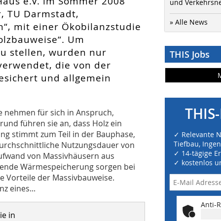
Haus e.V. im Sommer 2008
und Verkehrsn
r, TU Darmstadt,
» Alle News
“, mit einer Ökobilanzstudie
olzbauweise“. Um
zu stellen, wurden nur
THIS Jobs
erwendet, die von der
sichert und allgemein
THIS-
 nehmen für sich in Anspruch,
rund führen sie an, dass Holz ein
ng stimmt zum Teil in der Bauphase,
✓ Relevante 
Tiefbau, Inge
 durchschnittliche Nutzungsdauer von
✓ 14-tägige E
saufwand von Massivhäusern aus
✓ kostenlos u
rende Wärmespeicherung sorgen bei
hte Vorteile der Massivbauweise.
z eines...
Anti-R
e in