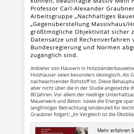
können, beauftragte Massiv Mein 
Professor Carl-Alexander Graubne
Arbeitsgruppe „Nachhaltiges Bauen
„Gegenüberstellung Massivhaus/H
größtmögliche Objektivität sicher 
Datensätze und Rechenverfahren v
Bundesregierung und Normen abge
zugänglich sind.
Anbieter von Häusern in Holzständerbauweise
Holzhäuser seien besonders ökologisch. Als G
nachwachsender Rohstoff ist. Diese Behauptu
aber nicht über die in der Studie angesetzte
80 Jahren. Vor allem der niedrige Unterhalt
Mauerwerk und Beton sowie die Energie spa
langfristiger Betrachtung tendenziell für leic
Graubner folgert: „Im Vergleich ist die Ökobilan
Mehr erfahren Si