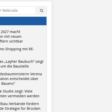
 2027 macht
n mit neuen
tern sichtbar
ne-Shopping mit RE-
s „Layher Baubuch“ zeigt
um die Baustelle
desbauministerin Verena
vation entscheidet über
s Bauens"
 Studie zeigt: Viele
nnten vermieden werden
hlbau-Verbände fordern
e Strategie für Brücken