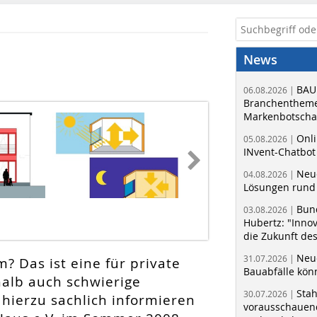
News
BAU
06.08.2026 |
Branchentheme
Markenbotschaf
Onli
05.08.2026 |
INvent-Chatbot
Neue
04.08.2026 |
Lösungen rund 
Bun
03.08.2026 |
Hubertz: "Inno
die Zukunft de
Neue
31.07.2026 |
? Das ist eine für private
Bauabfälle kö
alb auch schwierige
Sta
30.07.2026 |
hierzu sachlich informieren
vorausschauend