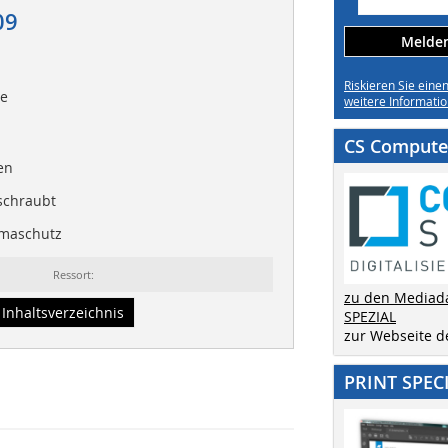
09
Melden 
Riskieren Sie eine
ie
weitere Informatio
CS Computer
en
schraubt
limaschutz
Ressort:
zu den Mediad
Inhaltsverzeichnis
SPEZIAL
zur Webseite 
PRINT SPEC