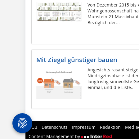
Von Dezember 2015 bis A
Wohngenossenschaft nac
Munstein 21 Massivbaute
Bezüglich der...
Mit Ziegel günstiger bauen
Angesichts rasant steig
Niedrigzinsphase ist der
langfristig sinnvollste 
einmal, und die Liste...
AGB
Datenschutz
Impressum
Redaktion
Media
Content Management by