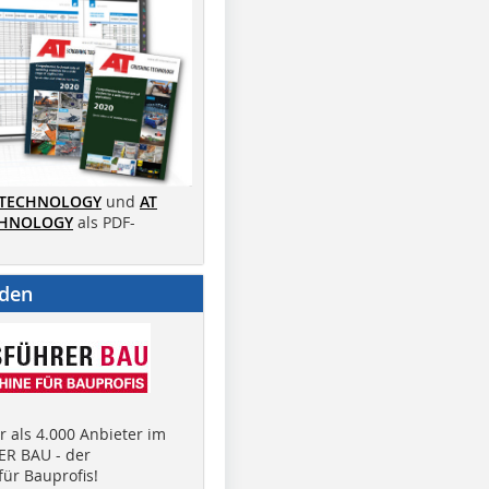
 TECHNOLOGY
und
AT
CHNOLOGY
als PDF-
nden
 als 4.000 Anbieter im
R BAU - der
ür Bauprofis!