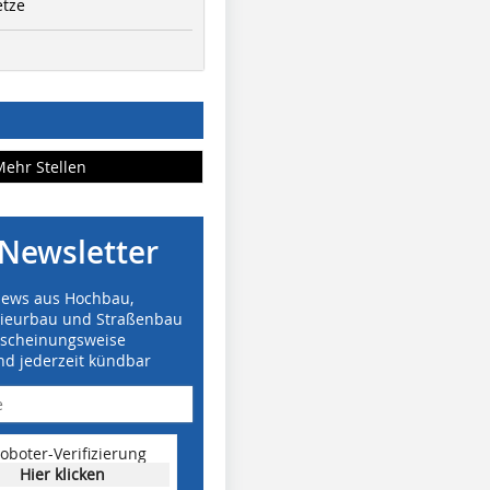
etze
Mehr Stellen
Newsletter
News aus Hochbau,
nieurbau und Straßenbau
rscheinungsweise
nd jederzeit kündbar
oboter-Verifizierung
Hier klicken