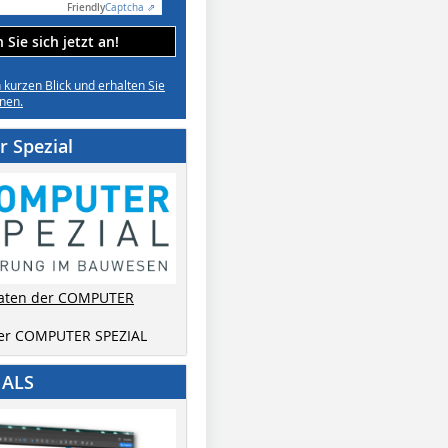
Friendly
Captcha ⇗
Sie sich jetzt an!
n kurzen Blick und erhalten Sie
nen.
 Spezial
aten der COMPUTER
der COMPUTER SPEZIAL
IALS