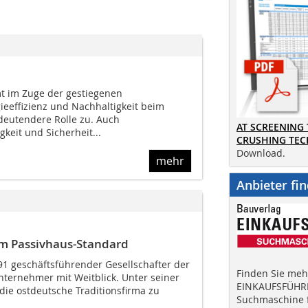
 im Zuge der gestiegenen
eeffizienz und Nachhaltigkeit beim
eutendere Rolle zu. Auch
AT SCREENING
gkeit und Sicherheit...
CRUSHING TE
Download.
mehr
Anbieter fi
um Passivhaus-Standard
91 geschäftsführender Gesellschafter der
Finden Sie mehr
nternehmer mit Weitblick. Unter seiner
EINKAUFSFÜHRE
 die ostdeutsche Traditionsfirma zu
Suchmaschine f