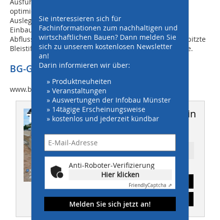
Ausführung lassen sich Planungen gemeinsam häufig
optimieren. Für BG-Graspointner sind konstruktive
Sie interessieren sich für
Auslegungen von Entwässerungsrinnen gemäß den
Fachinformationen zum nachhaltigen und
Einbaustellen der EN 1433 sowie Volumen- und
wirtschaftlichen Bauen? Dann melden Sie
Abflussberechnungen etc. daily business und der gespitzte
sich zu unserem kostenlosen Newsletter
Bleistift eines Vollprofis findet häufig Einsparpotentiale.
an!
Darin informieren wir über:
BG-Graspointner GmbH
» Produktneuheiten
www.bg-graspointner.com
» Veranstaltungen
» Auswertungen der Infobau Münster
» 14tägige Erscheinungsweise
Dieser Artikel erschien in
» kostenlos und jederzeit kündbar
THIS 4/2024
Ressort: TIEFBAU
Anti-Roboter-Verifizierung
Hier klicken
Abonnement
Friendly
Captcha ⇗
Inhaltsverzeichnis
Melden Sie sich jetzt an!