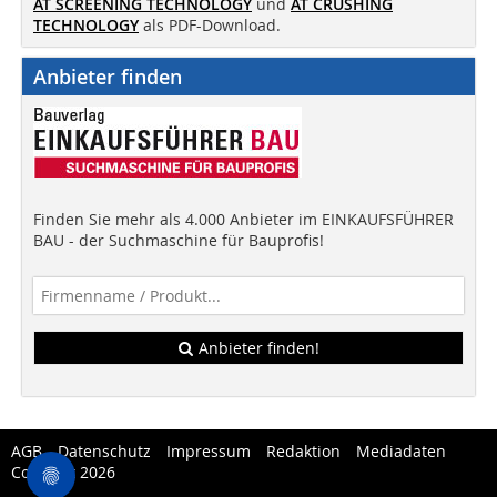
AT SCREENING TECHNOLOGY
und
AT CRUSHING
TECHNOLOGY
als PDF-Download.
Anbieter finden
Finden Sie mehr als 4.000 Anbieter im EINKAUFSFÜHRER
BAU - der Suchmaschine für Bauprofis!
Anbieter finden!
AGB
Datenschutz
Impressum
Redaktion
Mediadaten
Copytest 2026