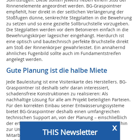
Rinnenelemente angeordnet werden. BG-Graspointner
empfiehlt, hier direkt in der seitlichen Verlängerung der
Stoßfugen dünne, senkrechte Stegplatten in die Bewehrung
zu setzen und so eine gezielte Sollbruchstelle vorzugeben.
Die Stegplatten werden vor dem Betonieren einfach in die
Bewehrungskörper lagesicher eingehängt. Hierdurch ist
eine optisch und bautechnisch perfekte Bruchstelle direkt
am Stoß der Rinnenkörper gewährleistet. Ein annähernd
ähnliches Fugenbild sollte auch im Fundamentstreifen
angelegt werden.
Gute Planung ist die halbe Miete
Jede Bauleistung ist eine Visitenkarte des Herstellers. BG-
Graspointner ist deshalb sehr daran interessiert,
schadensfreie Konstruktionen zu realisieren: Als
nachhaltige Lösung für alle am Projekt beteiligten Parteien.
Für den korrekten Einbau seiner Entwässerungssysteme
bietet BG-Graspointner deshalb einen umfangreichen
technischen Support an, von der Planung – einschließlich
der erforderlichen hydraulischen Berechnungen – bis hin
x
zur Unterstützung direkt vor Ort durch geschulte
THIS Newsletter
Mitarbeiter. Abgesehen von einer schadensfreien