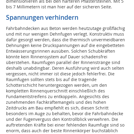
dimensionieren als bei den härteren Pflastersteinen. Mit 5
bis 7 Millimetern ist man hier auf der sicheren Seite.
Spannungen verhindern
Fahrbahndecken aus Beton werden heutzutage großflächig
und mit nur wenigen Dehnfugen verlegt. Konstruktiv muss
dafür gesorgt werden, dass die thermisch unvermeidbaren
Dehnungen keine Druckspannungen auf die eingebetteten
Entwässerungsrinnen ausüben. Solchen Schubkräften
könnte kein Rinnensystem auf Dauer schadensfrei
überstehen. Raumfugen parallel der Rinnenstränge sind
deshalb unabdingbar. Deren Ausführung wird auch selten
vergessen, nicht immer ist diese jedoch fehlerfrei. Die
Raumfugen sollten stets bis auf die tragende
Schotterschicht heruntergezogen werden, um den
kompletten Rinnenquerschnitt einschließlich des
Fundamentstreifens zu entkoppeln. Angesichts des
zunehmenden Fachkräftemangels und des hohen
Zeitdrucks am Bau empfiehlt es sich, diesen Schritt
besonders im Auge zu behalten, bevor die Fahrbahndecke
und der Fugenverguss den Kontrollblick verwehren. Die
auftretenden Kräfte bei einer fehlenden Raumfuge sind so
enorm, dass auch der beste Rinnenkörper buchstäblich