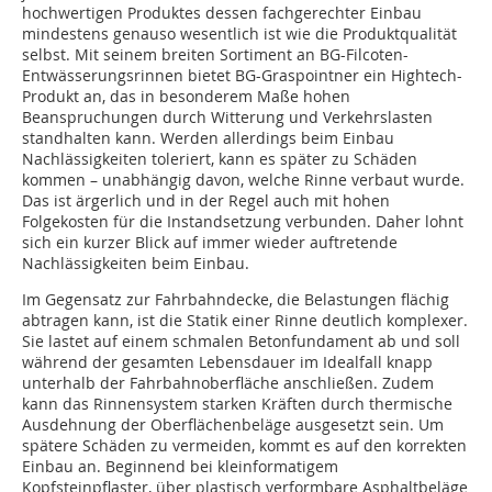
hochwertigen Produktes dessen fachgerechter Einbau
mindestens genauso wesentlich ist wie die Produktqualität
selbst. Mit seinem breiten Sortiment an BG-Filcoten-
Entwässerungsrinnen bietet BG-Graspointner ein Hightech-
Produkt an, das in besonderem Maße hohen
Beanspruchungen durch Witterung und Verkehrslasten
standhalten kann. Werden allerdings beim Einbau
Nachlässigkeiten toleriert, kann es später zu Schäden
kommen – unabhängig davon, welche Rinne verbaut wurde.
Das ist ärgerlich und in der Regel auch mit hohen
Folgekosten für die Instandsetzung verbunden. Daher lohnt
sich ein kurzer Blick auf immer wieder auftretende
Nachlässigkeiten beim Einbau.
Im Gegensatz zur Fahrbahndecke, die Belastungen flächig
abtragen kann, ist die Statik einer Rinne deutlich komplexer.
Sie lastet auf einem schmalen Betonfundament ab und soll
während der gesamten Lebensdauer im Idealfall knapp
unterhalb der Fahrbahnoberfläche anschließen. Zudem
kann das Rinnensystem starken Kräften durch thermische
Ausdehnung der Oberflächenbeläge ausgesetzt sein. Um
spätere Schäden zu vermeiden, kommt es auf den korrekten
Einbau an. Beginnend bei kleinformatigem
Kopfsteinpflaster, über plastisch verformbare Asphaltbeläge