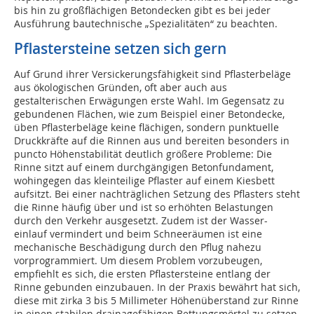
bis hin zu großflächigen Betondecken gibt es bei jeder
Ausführung bautechnische „Spezialitäten“ zu beachten.
Pflastersteine setzen sich gern
Auf Grund ihrer Versickerungsfähigkeit sind Pflasterbeläge
aus ökologischen Gründen, oft aber auch aus
gestalterischen Erwägungen erste Wahl. Im Gegensatz zu
gebundenen Flächen, wie zum Beispiel einer Betondecke,
üben Pflasterbeläge keine flächigen, sondern punktuelle
Druckkräfte auf die Rinnen aus und bereiten besonders in
puncto Höhenstabilität deutlich größere Probleme: Die
Rinne sitzt auf einem durchgängigen Betonfundament,
wohingegen das kleinteilige Pflaster auf einem Kiesbett
aufsitzt. Bei einer nachträglichen Setzung des Pflasters steht
die Rinne häufig über und ist so erhöhten Belastungen
durch den Verkehr ausgesetzt. Zudem ist der Wasser-
einlauf vermindert und beim Schneeräumen ist eine
mechanische Beschädigung durch den Pflug nahezu
vorprogrammiert. Um diesem Problem vorzubeugen,
empfiehlt es sich, die ersten Pflastersteine entlang der
Rinne gebunden einzubauen. In der Praxis bewährt hat sich,
diese mit zirka 3 bis 5 Millimeter Höhenüberstand zur Rinne
in einen stabilen drainagefähigen Bettungsmörtel zu setzen,