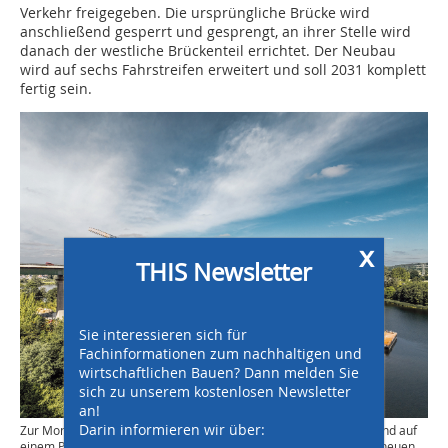
Verkehr freigegeben. Die ursprüngliche Brücke wird
anschließend gesperrt und gesprengt, an ihrer Stelle wird
danach der westliche Brückenteil errichtet. Der Neubau
wird auf sechs Fahrstreifen erweitert und soll 2031 komplett
fertig sein.
x
THIS Newsletter
Sie interessieren sich für
Fachinformationen zum nachhaltigen und
wirtschaftlichen Bauen? Dann melden Sie
sich zu unserem kostenlosen Newsletter
an!
Darin informieren wir über:
Zur Montage kommt ein Raupenkran zum Einsatz, der schwimmend auf
einem Ponton steht. Der zerlegte Kran wird per Fähre zu seinem neuen