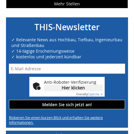
Mehr Stellen
THIS-Newsletter
✓ Relevante News aus Hochbau, Tiefbau, Ingenieurbau
und Straßenbau
✓ 14-tägige Erscheinungsweise
✓ kostenlos und jederzeit kündbar
Anti-Roboter-Verifizierung
Hier klicken
Friendly
Captcha ⇗
Melden Sie sich jetzt an!
Riskieren Sie einen kurzen Blick und erhalten Sie weitere
Informationen.