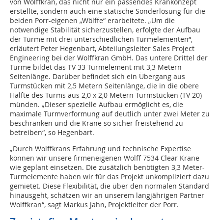
von Wolffkran, das nicht nur ein passendes Krankonzept
erstellte, sondern auch eine statische Sonderlösung für die
beiden Porr-eigenen „Wölffe“ erarbeitete. „Um die
notwendige Stabilität sicherzustellen, erfolgte der Aufbau
der Türme mit drei unterschiedlichen Turmelementen“,
erläutert Peter Hegenbart, Abteilungsleiter Sales Project
Engineering bei der Wolffkran GmbH. Das untere Drittel der
Türme bildet das TV 33 Turmelement mit 3,3 Metern
Seitenlänge. Darüber befindet sich ein Übergang aus
Turmstücken mit 2,5 Metern Seitenlänge, die in die obere
Hälfte des Turms aus 2,0 x 2,0 Metern Turmstücken (TV 20)
münden. „Dieser spezielle Aufbau ermöglicht es, die
maximale Turmverformung auf deutlich unter zwei Meter zu
beschränken und die Krane so sicher freistehend zu
betreiben“, so Hegenbart.
„Durch Wolffkrans Erfahrung und technische Expertise
können wir unsere firmeneigenen Wolff 7534 Clear Krane
wie geplant einsetzen. Die zusätzlich benötigten 3,3 Meter-
Turmelemente haben wir für das Projekt unkompliziert dazu
gemietet. Diese Flexibilität, die über den normalen Standard
hinausgeht, schätzen wir an unserem langjährigen Partner
Wolffkran“, sagt Markus Jahn, Projektleiter der Porr.