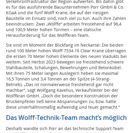
Verkehrsinfrastruktur der Region aufwerten. Bis dahin gibt
es für das ausführende Bauunternehmen Porr GmbH & Co.
KGaA und die fünf Wolff Krane, die auf der riesigen
Baustelle im Einsatz sind, noch viel zu tun. Auch ihre Zahlen
beeindrucken: Zwei „Wölffe“ arbeiten freistehend auf 96,4
und 100,9 Meter hohen Türmen – eine statische
Herausforderung für das Wolffkran-Team.
Sie sind im Moment der Blickfang im Neckartal: Die beiden
rund 100 Meter hohen Wolff 7534.16 Clear Krane überragen
die ersten 70 Meter hohen Elemente des neuen Viadukts bei
weitem. Seit Herbst 2023 bewegen sie freistehend schwere
Stahlbauteile, Schalungen, Bewehrungen und Betonkübel.
Mit ihren 75 Meter langen Auslegern heben sie maximal
16,5 Tonnen und 3,4 Tonnen an der Spitze (4-Strang-
Betrieb). „Das ist normalerweise freistehend gar nicht
machbar“, sagt Wolfgang Kavelius, Verkaufsleiter bei der
Wolffkran GmbH. „Doch die besondere Konstruktion der
Brückenpfeiler ließ keine Abspannungen zu, bzw. hätte
diese unverhältnismäßig aufwendig und teuer gemacht.“
Das Wolff-Technik-Team macht’s möglich
Deshalb wandte sich Porr an das technische Support-Team