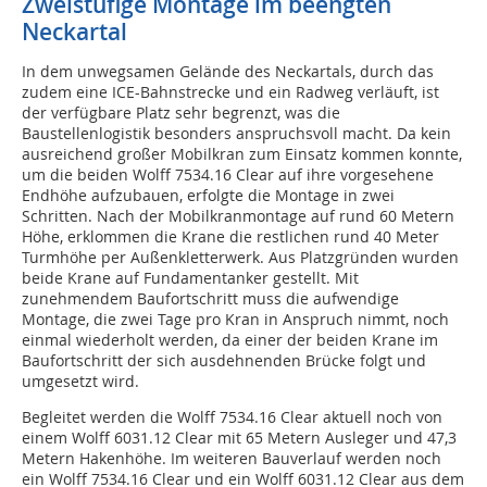
Zweistufige Montage im beengten
Neckartal
In dem unwegsamen Gelände des Neckartals, durch das
zudem eine ICE-Bahnstrecke und ein Radweg verläuft, ist
der verfügbare Platz sehr begrenzt, was die
Baustellenlogistik besonders anspruchsvoll macht. Da kein
ausreichend großer Mobilkran zum Einsatz kommen konnte,
um die beiden Wolff 7534.16 Clear auf ihre vorgesehene
Endhöhe aufzubauen, erfolgte die Montage in zwei
Schritten. Nach der Mobilkranmontage auf rund 60 Metern
Höhe, erklommen die Krane die restlichen rund 40 Meter
Turmhöhe per Außenkletterwerk. Aus Platzgründen wurden
beide Krane auf Fundamentanker gestellt. Mit
zunehmendem Baufortschritt muss die aufwendige
Montage, die zwei Tage pro Kran in Anspruch nimmt, noch
einmal wiederholt werden, da einer der beiden Krane im
Baufortschritt der sich ausdehnenden Brücke folgt und
umgesetzt wird.
Begleitet werden die Wolff 7534.16 Clear aktuell noch von
einem Wolff 6031.12 Clear mit 65 Metern Ausleger und 47,3
Metern Hakenhöhe. Im weiteren Bauverlauf werden noch
ein Wolff 7534.16 Clear und ein Wolff 6031.12 Clear aus dem