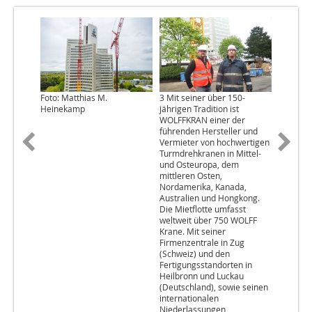
Foto: Matthias M.
3 Mit seiner über 150-
Foto: Ma
Heinekamp
jährigen Tradition ist
Heinek
WOLFFKRAN einer der
führenden Hersteller und
Vermieter von hochwertigen
Turmdrehkranen in Mittel-
und Osteuropa, dem
mittleren Osten,
Nordamerika, Kanada,
Australien und Hongkong.
Die Mietflotte umfasst
weltweit über 750 WOLFF
Krane. Mit seiner
Firmenzentrale in Zug
(Schweiz) und den
Fertigungsstandorten in
Heilbronn und Luckau
(Deutschland), sowie seinen
internationalen
Niederlassungen,