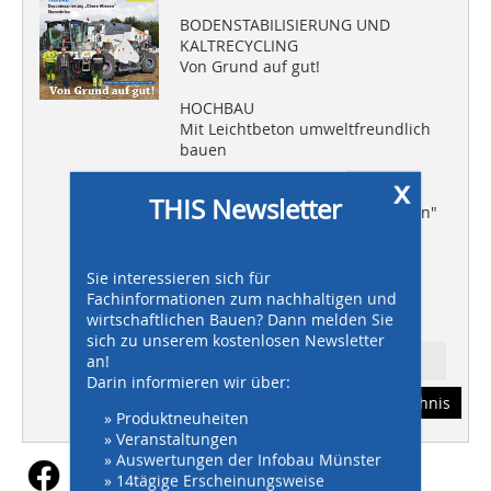
BODENSTABILISIERUNG UND
KALTRECYCLING
Von Grund auf gut!
HOCHBAU
Mit Leichtbeton umweltfreundlich
bauen
x
TIEFBAU
THIS Newsletter
Deponiesanierung "Obere Wiesen"
Stormbrixx
tHIS-PLUS
Sie interessieren sich für
Instandhaltung von Hoch- und
Fachinformationen zum nachhaltigen und
Ingenieurbauwerken
wirtschaftlichen Bauen? Dann melden Sie
sich zu unserem kostenlosen Newsletter
an!
Ressort: BAUWIRTSCHAFT
Darin informieren wir über:
Abonnement
Inhaltsverzeichnis
» Produktneuheiten
» Veranstaltungen
» Auswertungen der Infobau Münster
» 14tägige Erscheinungsweise