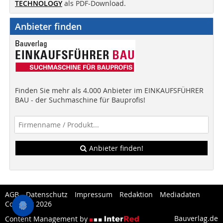
TECHNOLOGY
als PDF-Download.
Anbieter finden
Finden Sie mehr als 4.000 Anbieter im EINKAUFSFÜHRER
BAU - der Suchmaschine für Bauprofis!
Anbieter finden!
AGB
Datenschutz
Impressum
Redaktion
Mediadaten
Copytest 2026
Bauverlag.de
Content Management by