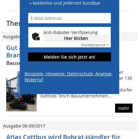
» kostenlos und jederzeit kündbar
Thematisch passende Artikel:
Anti-Roboter-Verifizierung
Ausgabe 05/2009
Hier klicken
Friendly
Captcha ⇗
Gut aufgestellt in Berlin und
Brandenburg
Melden Sie sich jetzt an!
Bausetra liefert Mobilbaggerpaket
Ein vielseitiger Tiefbau-Spezialist Hinter
Beispiele, Hinweise: Datenschutz, Analyse,
dem Namen Gottlieb Tesch stehen über 130
Widerruf
Jahre wechselvolle Berliner Tiefbau-
Tradition, die seit 2004 mit der Stahnsdorfer
Gottlieb Tesch Bauunternehmen...
mehr
Ausgabe 08-09/2017
Atlas Cottbus wird Bobcat-Händler für