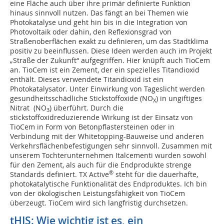
eine Fläche auch über ihre primär definierte Funktion
hinaus sinnvoll nutzen. Das fängt an bei Themen wie
Photokatalyse und geht hin bis in die Integration von
Photovoltaik oder dahin, den Reflexionsgrad von
Straßenoberflächen exakt zu definieren, um das Stadtklima
positiv zu beeinflussen. Diese Ideen werden auch im Projekt
„Straße der Zukunft“ aufgegriffen. Hier knüpft auch TioCem
an. TioCem ist ein Zement, der ein spezielles Titandioxid
enthält. Dieses verwendete Titandioxid ist ein
Photokatalysator. Unter Einwirkung von Tageslicht werden
gesundheitsschädliche Stickstoffoxide (NO
) in ungiftiges
X
Nitrat (NO
) überführt. Durch die
3
stickstoffoxidreduzierende Wirkung ist der Einsatz von
TioCem in Form von Betonpflastersteinen oder in
Verbindung mit der Whitetopping-Bauweise und anderen
Verkehrsflächenbefestigungen sehr sinnvoll. Zusammen mit
unserem Tochterunternehmen Italcementi wurden sowohl
für den Zement, als auch für die Endprodukte strenge
®
Standards definiert. TX Active
steht für die dauerhafte,
photokatalytische Funktionalität des Endproduktes. Ich bin
von der ökologischen Leistungsfähigkeit von TioCem
überzeugt. TioCem wird sich langfristig durchsetzen.
tHIS: Wie wichtig ist es, ein