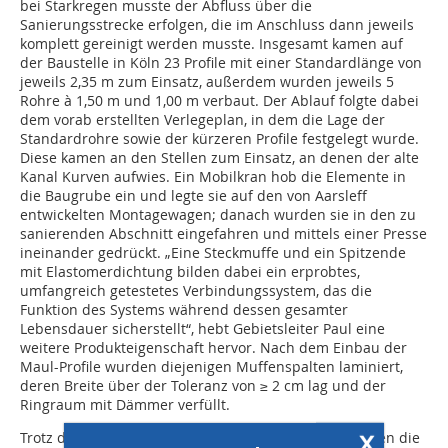
bei Starkregen musste der Abfluss über die
Sanierungsstrecke erfolgen, die im Anschluss dann jeweils
komplett gereinigt werden musste. Insgesamt kamen auf
der Baustelle in Köln 23 Profile mit einer Standardlänge von
jeweils 2,35 m zum Einsatz, außerdem wurden jeweils 5
Rohre à 1,50 m und 1,00 m verbaut. Der Ablauf folgte dabei
dem vorab erstellten Verlegeplan, in dem die Lage der
Standardrohre sowie der kürzeren Profile festgelegt wurde.
Diese kamen an den Stellen zum Einsatz, an denen der alte
Kanal Kurven aufwies. Ein Mobilkran hob die Elemente in
die Baugrube ein und legte sie auf den von Aarsleff
entwickelten Montagewagen; danach wurden sie in den zu
sanierenden Abschnitt eingefahren und mittels einer Presse
ineinander gedrückt. „Eine Steckmuffe und ein Spitzende
mit Elastomerdichtung bilden dabei ein erprobtes,
umfangreich getestetes Verbindungssystem, das die
Funktion des Systems während dessen gesamter
Lebensdauer sicherstellt“, hebt Gebietsleiter Paul eine
weitere Produkteigenschaft hervor. Nach dem Einbau der
Maul-Profile wurden diejenigen Muffenspalten laminiert,
deren Breite über der Toleranz von ≥ 2 cm lag und der
Ringraum mit Dämmer verfüllt.
x
Trotz der teils sehr zeitaufwändigen Vorarbeiten gingen die