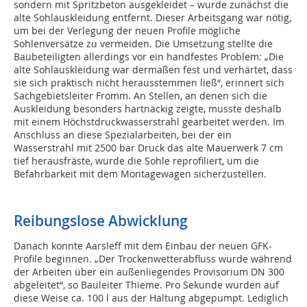
sondern mit Spritzbeton ausgekleidet – wurde zunächst die
alte Sohlauskleidung entfernt. Dieser Arbeitsgang war nötig,
um bei der Verlegung der neuen Profile mögliche
Sohlenversätze zu vermeiden. Die Umsetzung stellte die
Baubeteiligten allerdings vor ein handfestes Problem: „Die
alte Sohlauskleidung war dermaßen fest und verhärtet, dass
sie sich praktisch nicht herausstemmen ließ“, erinnert sich
Sachgebietsleiter Fromm. An Stellen, an denen sich die
Auskleidung besonders hartnäckig zeigte, musste deshalb
mit einem Höchstdruckwasserstrahl gearbeitet werden. Im
Anschluss an diese Spezialarbeiten, bei der ein
Wasserstrahl mit 2500 bar Druck das alte Mauerwerk 7 cm
tief herausfräste, wurde die Sohle reprofiliert, um die
Befahrbarkeit mit dem Montagewagen sicherzustellen.
Reibungslose Abwicklung
Danach konnte Aarsleff mit dem Einbau der neuen GFK-
Profile beginnen. „Der Trockenwetterabfluss wurde während
der Arbeiten über ein außenliegendes Provisorium DN 300
abgeleitet“, so Bauleiter Thieme. Pro Sekunde wurden auf
diese Weise ca. 100 l aus der Haltung abgepumpt. Lediglich