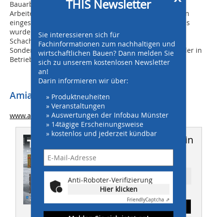
THIS Newsletter
Bauarbeiten reibungslos vonstatten, alle der an den
Arbeiten Beteiligten waren mit dem Ablauf wie mit den
eingesetzten Produkten sehr zufrieden. Zum Abschluss
wurde in der Startgrube wie geplant ein neues
Sie interessieren sich für
Schachtbauwerk errichtet. Der mit den Amiren-
Fachinformationen zum nachhaltigen und
Sonderprofilen sanierte Kanal konnte inzwischen wieder in
wirtschaftlichen Bauen? Dann melden Sie
Betrieb genommen werden.
sich zu unserem kostenlosen Newsletter
an!
Darin informieren wir über:
Amiantit Germany GmbH
» Produktneuheiten
» Veranstaltungen
» Auswertungen der Infobau Münster
www.amiantit.eu/de
/
» 14tägige Erscheinungsweise
» kostenlos und jederzeit kündbar
Dieser Artikel erschien in
THIS 08-09/2017
Ressort: TIEFBAU
Anti-Roboter-Verifizierung
Hier klicken
Friendly
Captcha ⇗
Abonnement