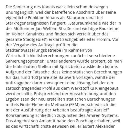
Die Sanierung des Kanals war allein schon deswegen
unumgänglich, weil der betreffende Abschnitt über seine
eigentliche Funktion hinaus als Stauraumkanal bei
Starkregenereignissen fungiert. „Stauraumkanäle wie der in
der Mülheimer Jan-Wellem-Straße sind wichtige Bausteine
im Kölner Kanalnetz und finden sich verteilt über das
gesamte Stadtgebiet“, erklärt Sachgebietsleiter Fromm. Vor
der Vergabe des Auftrags prüften die
Stadtentwässerungsbetriebe im Rahmen von
Wirtschaftlichkeitsberechnungen zunächst verschiedene
Sanierungsoptionen; unter anderem wurde erörtert, ob man
die fehlerhaften Stellen mit Spritzbeton auskleiden könne.
Aufgrund der Tatsache, dass keine statischen Berechnungen
für das rund 100 Jahre alte Bauwerk vorlagen, wählte der
Auftraggeber dann konsequent eine Lösung, bei der ein
statisch tragendes Profil aus dem Werkstoff GFK eingebaut
werden sollte. Entsprechend der Ausschreibung und den
Ergebnissen der neu erstellten statischen Berechnungen
mittels Finite Elemente Methode (FEM) entschied sich die
mit der Ausführung der Arbeiten beauftragte Aarsleff
Rohrsanierung schließlich zugunsten des Amiren-Systems.
Das Angebot von Amiantit habe den Zuschlag erhalten, weil
es das wirtschaftlichste gewesen sei, erläutert Alexander