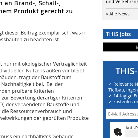
und Verkehrsn
an Brand-, Schall-,
inem Produkt gerecht zu
» Alle News
t dieser Beitrag exemplarisch, was in
THIS Jobs
sbauten zu beachten ist.
oft nur mit ökologischer Verträglichkeit
THIS-
dividuellen Nutzens außen vor bleibt.
bäuden, trägt der Baustoff zum
achhaltigkeit bei. Bei der
✓ Relevante 
Tiefbau, Inge
den prüfbare Kriterien
✓ 14-tägige E
zur Bewertung derartiger Kriterien
✓ kostenlos u
PD) der verwendeten Baustoffe und
z, die Ressourcenverbrauch und
weltwirkungen der geprüften Produkte
Anti-R
 muss ein nachhaltiges Gebäude