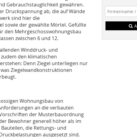
und Gebrauchstauglichkeit gewähren.
der Druckspannung ab, die auf Wände
erk sind hier die
l sowie der gewählte Mörtel. Gefüllte
A
e für den Mehrgeschosswohnungsbau
lassen zwischen 6 und 12.
allenden Winddruck- und
 zudem den klimatischen
stehen: Denn Ziegel unterliegen nur
 was Ziegelwandkonstruktionen
rbeugt.
chossigen Wohnungsbau von
Anforderungen an die verbauten
n Vorschriften der Musterbauordnung
der Bewohner generell höher als im
 Bauteilen, die Rettungs- und
ruckbelastungen ausgesetzt sind.