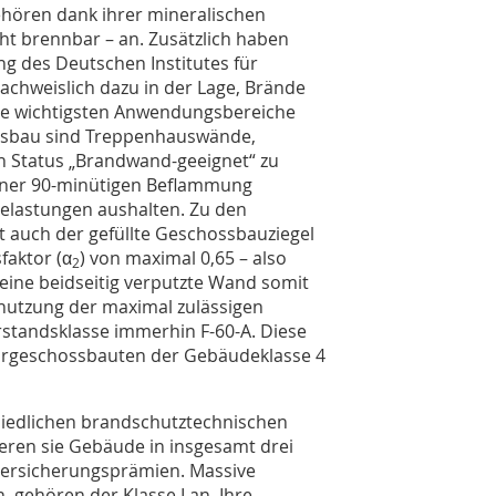
gehören dank ihrer mineralischen
ht brennbar – an. Zusätzlich haben
g des Deutschen Institutes für
nachweislich dazu in der Lage, Brände
Die wichtigsten Anwendungsbereiche
sbau sind Treppenhauswände,
 Status „Brandwand-geeignet“ zu
einer 90-minütigen Beflammung
elastungen aushalten. Zu den
 auch der gefüllte Geschossbauziegel
faktor (α
) von maximal 0,65 – also
2
eine beidseitig verputzte Wand somit
nutzung der maximal zulässigen
rstandsklasse immerhin F-60-A. Diese
ehrgeschossbauten der Gebäudeklasse 4
hiedlichen brandschutztechnischen
ieren sie Gebäude in insgesamt drei
versicherungsprämien. Massive
 gehören der Klasse I an. Ihre