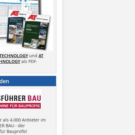
 TECHNOLOGY
und
AT
CHNOLOGY
als PDF-
nden
 als 4.000 Anbieter im
R BAU - der
ür Bauprofis!