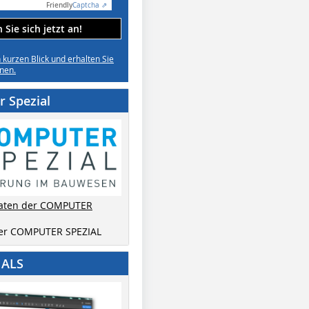
Friendly
Captcha ⇗
Sie sich jetzt an!
n kurzen Blick und erhalten Sie
nen.
 Spezial
aten der COMPUTER
der COMPUTER SPEZIAL
IALS