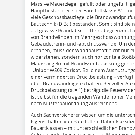
Massive Mauerziegel, gefüllt oder ungefüllt, 
Hauptbestandteile der Baustoffklasse A1 – nic
viele Geschossbauziegel die Brandwandprüfun
Bautechnik (DIBt.) bestanden. Somit sind sie 
auf gewisse Brandabschnitte zu begrenzen. 
von Brandwänden im Mehrgeschosswohnung
Gebäudetrenn- und -abschlusswände. Um den
erhalten, muss der Wandbaustoff nicht nur 
widerstehen, sondern auch horizontale Stoßb
Mauerziegeln mit Brandwandzulassung gehört
„Unipor WS09 Coriso“. Bei einem Ausnutzungs
einer verminderten Druckbelastung – verfügt 
über Brandwandeigenschaften. Bei voller Aus
Druckbelastung (α
= 1) beträgt die Feuerwide
2
ist selbst für die tragenden Wände hoher M
nach Musterbauordnung ausreichend.
Auch Sachversicherer wissen um die untersc
Eigenschaften von Baustoffen. Daher klassifiz
Bauartklassen – mit unterschiedlichen Brand
Außenwände, beispielsweise aus Mauerziegeln,