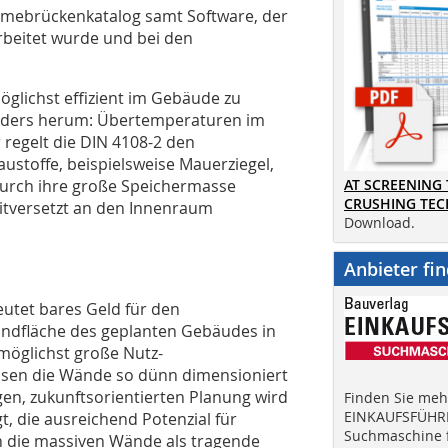
Wärmebrückenkatalog samt Software, der
rbeitet wurde und bei den
glichst effizient im Gebäude zu
nders herum: Übertemperaturen im
regelt die DIN 4108-2 den
toffe, beispielsweise Mauerziegel,
 durch ihre große Speichermasse
AT SCREENING
CRUSHING TE
tversetzt an den Innenraum
Download.
Anbieter fi
utet bares Geld für den
rundfläche des geplanten Gebäudes in
 möglichst große Nutz-
ssen die Wände so dünn dimensioniert
gen, zukunftsorientierten Planung wird
Finden Sie mehr
EINKAUFSFÜHRE
, die ausreichend Potenzial für
Suchmaschine f
n die massiven Wände als tragende