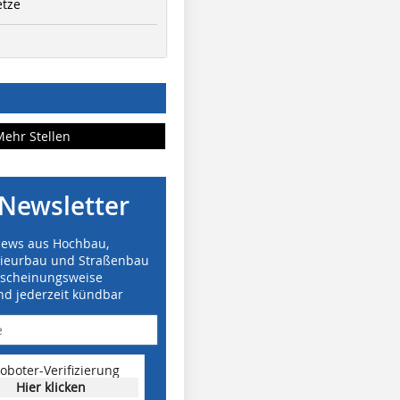
etze
Mehr Stellen
Newsletter
News aus Hochbau,
nieurbau und Straßenbau
rscheinungsweise
nd jederzeit kündbar
oboter-Verifizierung
Hier klicken