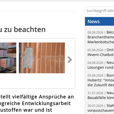
News
u zu beachten
BAU
06.08.2026 |
Branchentheme
Markenbotschaf
Onli
05.08.2026 |
INvent-Chatbot
Neue
04.08.2026 |
Lösungen rund 
Bun
03.08.2026 |
Hubertz: "Inno
die Zukunft de
Neue
31.07.2026 |
llt vielfältige Ansprüche an
Bauabfälle kö
greiche Entwicklungsarbeit
Sta
30.07.2026 |
ustoffen war und ist
vorausschauend