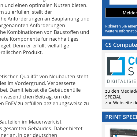
n und einen optimalen Nutzen bieten.
zu erfüllen, stellt der
Melden 
che Anforderungen an Bauplanung und
vorgenannten Anforderungen
Riskieren Sie eine
weitere Informatio
iche Kombinationen von Baustoffen und
gnete Komponente für nachhaltiges
CS Computer
el: Denn er erfüllt vielfältige
eralischen Produkt.
ischen Qualität von Neubauten steht
es im Vordergrund. Verbesserte
ei. Damit leistet die Gebäudehülle
zu den Mediad
n wesentlichen Beitrag, um die
SPEZIAL
zur Webseite 
 EnEV zu erfüllen beziehungsweise zu
PRINT SPEC
auteilen im Mauerwerk ist
des gesamten Gebäudes. Daher bietet
aner an. In der deutschen