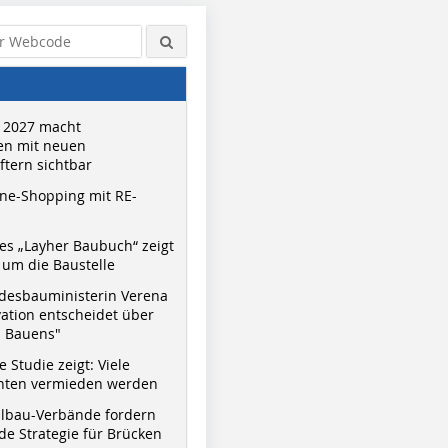
 2027 macht
n mit neuen
tern sichtbar
ne-Shopping mit RE-
s „Layher Baubuch“ zeigt
um die Baustelle
desbauministerin Verena
vation entscheidet über
s Bauens"
 Studie zeigt: Viele
nnten vermieden werden
hlbau-Verbände fordern
e Strategie für Brücken