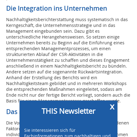
Die Integration ins Unternehmen
Nachhaltigkeitsberichterstattung muss systematisch in das
Kerngeschäft, die Unternehmensstrategie und in das
Management eingebunden sein. Dazu gibt es
unterschiedliche Herangehensweisen. So setzen einige
Unternehmen bereits zu Beginn auf die Einführung eines
entsprechenden Managementprozesses, um einen
strukturierten Ablauf der CSR-Aktivitäten in die
Unternehmenstätigkeit zu schaffen und dieses Engagement
anschließend in einem Nachhaltigkeitsbericht zu bündeln.
Andere setzen auf die sogenannte Rückwärtsintegration.
Anhand der Erstellung des Berichts wird ein
Nachhaltigkeitsteam gebildet und in mehreren Workshops
die entsprechenden Maßnahmen eingeleitet, sodass am
Ende nicht nur der fertige Bericht vorliegt, sondern auch die
Basis für einen Managementprozess geschaffen wurde.
x
THIS Newsletter
Das richtige Vorgehen
Die Vorgehensweise und Kosten hängen von verschiedenen
Faktoren ab und sind in jedem Unternehmen ganz
Sie interessieren sich für
individuell. In einem ersten Schritt sollte das Unternehmen
Fachinformationen zum nachhaltigen und