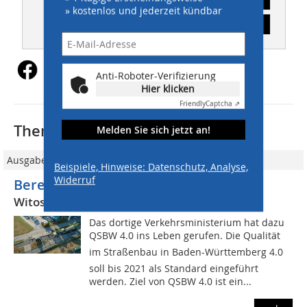
» kostenlos und jederzeit kündbar
Inhaltsverzeichnis
Anti-Roboter-Verifizierung
Hier klicken
Friendly
Captcha ⇗
Thematisch passende Artikel:
Melden Sie sich jetzt an!
Ausgabe 11/2019
Beispiele, Hinweise: Datenschutz, Analyse,
Widerruf
Bereit für den Straßenbau 4.0
Witos Paving Plus beim Standard QSBW 4.0
Das dortige Verkehrsministerium hat dazu
QSBW 4.0 ins Leben gerufen. Die Qualität
im Straßenbau in Baden-Württemberg 4.0
soll bis 2021 als Standard eingeführt
werden. Ziel von QSBW 4.0 ist ein...