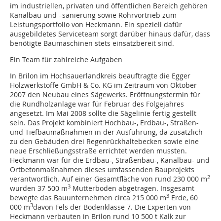
im industriellen, privaten und öffentlichen Bereich gehören
Kanalbau und –sanierung sowie Rohrvortrieb zum
Leistungsportfolio von Heckmann. Ein speziell dafür
ausgebildetes Serviceteam sorgt darüber hinaus dafür, dass
benötigte Baumaschinen stets einsatzbereit sind.
Ein Team für zahlreiche Aufgaben
In Brilon im Hochsauerlandkreis beauftragte die Egger
Holzwerkstoffe GmbH & Co. KG im Zeitraum von Oktober
2007 den Neubau eines Sägewerks. Eröffnungstermin für
die Rundholzanlage war für Februar des Folgejahres
angesetzt. Im Mai 2008 sollte die Sägelinie fertig gestellt
sein. Das Projekt kombiniert Hochbau-, Erdbau-, Straßen-
und Tiefbaumaßnahmen in der Ausführung, da zusätzlich
zu den Gebäuden drei Regenrückhaltebecken sowie eine
neue Erschließungsstraße errichtet werden mussten.
Heckmann war für die Erdbau-, Straßenbau-, Kanalbau- und
Ortbetonmaßnahmen dieses umfassenden Bauprojekts
2
verantwortlich. Auf einer Gesamtfläche von rund 230 000 m
3
wurden 37 500 m
Mutterboden abgetragen. Insgesamt
3
bewegte das Bauunternehmen circa 215 000 m
Erde, 60
3
000 m
davon Fels der Bodenklasse 7. Die Experten von
Heckmann verbauten in Brilon rund 10 500 t Kalk zur