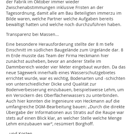
der Fabrik im Oktober immer wieder
Zwischenabstimmungen inklusive Fristen an der
Tagesordnung, damit alle am Bau Beteiligten immerzu im
Bilde waren, welche Partner welche Aufgaben bereits
bewältigt hatten und welche noch durchzuführen haben.
Transparenz bei Massen...
Eine besondere Herausforderung stellte der 8 m tiefe
Einschnitt im südlichen Baugelände zum Urgelände dar. 8
m Erde musste das Team der Firma Heckmann hier
zunächst ausheben, bevor an anderer Stelle im
Dammbereich wieder vier Meter eingebaut wurden. Da das
neue Sägewerk innerhalb eines Wasserschutzgebietes
errichtet wurde, war es wichtig, Bodenarten und -schichten
von unterschiedlicher Dicke und Qualität zur
Bodenverbesserung einzubauen, beispielsweise Lehm, um
ein Versickern des Oberflächenwassers zu unterbinden.
Auch hier konnten die Ingenieure von Heckmann auf die
umfangreiche DGM-Bearbeitung bauen: „Durch die direkte
Übergabe der Informationen aus Stratis auf die Raupe war
stets auf einen Blick klar, an welcher Stelle welche Menge
Lehm einzubauen war“, resümiert Borghoff.
…und Kosten