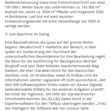
Bodenverbesserung sowie eine Frostschutzschicht von etwa
2
195 000 t. Weiter baute das Unternehmen ca. 145 000 m
2
Asphalt ein, setzte ca. 3500 m
Pflaster und insgesamt 2500
m Bordsteine. Last but not least mussten
Entwässerungskanäle mit einer Gesamtlänge von 5500 m
verlegt werden.
IT und Maschine im Dialog
Eine Baumaßnahme, die quasi auf der grünen Wiese
begann. Bauabschnitt 1 markierte den Bereich, in dem
später ein Sortierstrang den Durchlauf der
unterschiedlichen Baumstämme für ihre Bearbeitung regelt.
Die Basis für die Ausführung für Bauingenieur Michael
Borghoff und sein Team bildeten zweidimensionale dwg-
Dateien, die eher charakteristisch für den klassischen
Hochbau sind. Im Straßenbau sowie im Erdbau sind die
Informationen solcher Lagepläne oft nicht ausreichend. „Mit
dem RIB-Softwaresystem Stratis haben wir daraus Digitale
Geländemodelle (DGMs) für die weiteren Aufgaben erstellt“,
berichtet der Ingenieur. Mit Hilfe der standardisierten
Schnittstelle konnten die 2D-CAD-Daten leicht in die
Expertensoftware für den Tiefbau übertragen werden. „Trotz
der Intelligenz der Software war von unserer Seite