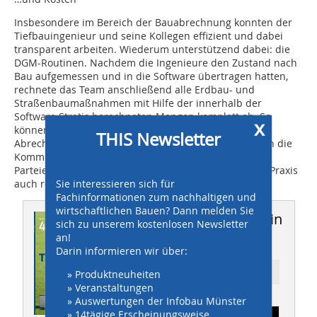
Insbesondere im Bereich der Bauabrechnung konnten der
Tiefbauingenieur und seine Kollegen effizient und dabei
transparent arbeiten. Wiederum unterstützend dabei: die
DGM-Routinen. Nachdem die Ingenieure den Zustand nach
Bau aufgemessen und in die Software übertragen hatten,
rechnete das Team anschließend alle Erdbau- und
Straßenbaumaßnahmen mit Hilfe der innerhalb der
Software Stratis berechneten Mengen komplett ab. So
x
können wir unseren Auftraggeber eine transparente
THIS Newsletter
Abrechnung liefern“, erklärt Borghoff. „Denn nur wenn die
Kommunikation zwischen allen am Projekt beteiligten
Parteien stimmig ist, sind solch enge Zeitpläne in der Praxis
Sie interessieren sich für
auch realisierbar“, fügt er hinzu.n
Fachinformationen zum nachhaltigen und
wirtschaftlichen Bauen? Dann melden Sie
Dieser Artikel erschien in
sich zu unserem kostenlosen Newsletter
an!
THIS 04/2011
Darin informieren wir über:
» Produktneuheiten
Ressort: Kanalbau
» Veranstaltungen
» Auswertungen der Infobau Münster
» 14tägige Erscheinungsweise
Abonnement