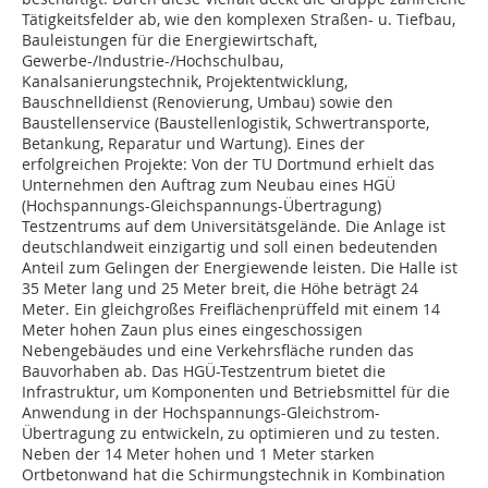
Tätigkeitsfelder ab, wie den komplexen Straßen- u. Tiefbau,
Bauleistungen für die Energiewirtschaft,
Gewerbe-/Industrie-/Hochschulbau,
Kanalsanierungstechnik, Projektentwicklung,
Bauschnelldienst (Renovierung, Umbau) sowie den
Baustellenservice (Baustellenlogistik, Schwertransporte,
Betankung, Reparatur und Wartung). Eines der
erfolgreichen Projekte: Von der TU Dortmund erhielt das
Unternehmen den Auftrag zum Neubau eines HGÜ
(Hochspannungs-Gleichspannungs-Übertragung)
Testzentrums auf dem Universitätsgelände. Die Anlage ist
deutschlandweit einzigartig und soll einen bedeutenden
Anteil zum Gelingen der Energiewende leisten. Die Halle ist
35 Meter lang und 25 Meter breit, die Höhe beträgt 24
Meter. Ein gleichgroßes Freiflächenprüffeld mit einem 14
Meter hohen Zaun plus eines eingeschossigen
Nebengebäudes und eine Verkehrsfläche runden das
Bauvorhaben ab. Das HGÜ-Testzentrum bietet die
Infrastruktur, um Komponenten und Betriebsmittel für die
Anwendung in der Hochspannungs-Gleichstrom-
Übertragung zu entwickeln, zu optimieren und zu testen.
Neben der 14 Meter hohen und 1 Meter starken
Ortbetonwand hat die Schirmungstechnik in Kombination