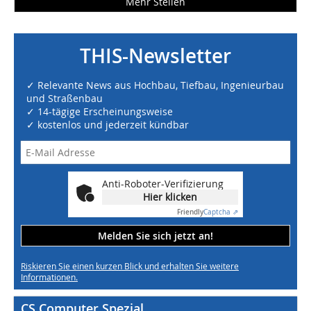
Mehr Stellen
THIS-Newsletter
✓ Relevante News aus Hochbau, Tiefbau, Ingenieurbau
und Straßenbau
✓ 14-tägige Erscheinungsweise
✓ kostenlos und jederzeit kündbar
Anti-Roboter-Verifizierung
Hier klicken
Friendly
Captcha ⇗
Melden Sie sich jetzt an!
Riskieren Sie einen kurzen Blick und erhalten Sie weitere
Informationen.
CS Computer Spezial