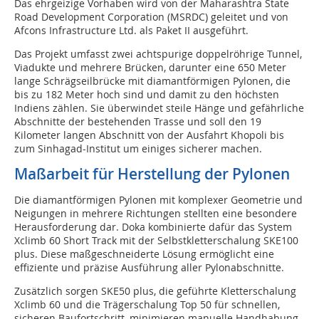
Das ehrgeizige Vorhaben wird von der Maharashtra State
Road Development Corporation (MSRDC) geleitet und von
Afcons Infrastructure Ltd. als Paket II ausgeführt.
Das Projekt umfasst zwei achtspurige doppelröhrige Tunnel,
Viadukte und mehrere Brücken, darunter eine 650 Meter
lange Schrägseilbrücke mit diamantförmigen Pylonen, die
bis zu 182 Meter hoch sind und damit zu den höchsten
Indiens zählen. Sie überwindet steile Hänge und gefährliche
Abschnitte der bestehenden Trasse und soll den 19
Kilometer langen Abschnitt von der Ausfahrt Khopoli bis
zum Sinhagad-Institut um einiges sicherer machen.
Maßarbeit für Herstellung der Pylonen
Die diamantförmigen Pylonen mit komplexer Geometrie und
Neigungen in mehrere Richtungen stellten eine besondere
Herausforderung dar. Doka kombinierte dafür das System
Xclimb 60 Short Track mit der Selbstkletterschalung SKE100
plus. Diese maßgeschneiderte Lösung ermöglicht eine
effiziente und präzise Ausführung aller Pylonabschnitte.
Zusätzlich sorgen SKE50 plus, die geführte Kletterschalung
Xclimb 60 und die Trägerschalung Top 50 für schnellen,
sicheren Baufortschritt, minimieren manuelle Handhabung,