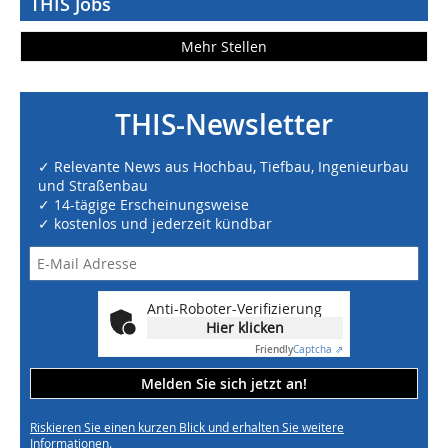
THIS Jobs
Mehr Stellen
THIS-Newsletter
✓ Relevante News aus Hochbau, Tiefbau, Ingenieurbau
und Straßenbau
✓ 14-tägige Erscheinungsweise
✓ kostenlos und jederzeit kündbar
Anti-Roboter-Verifizierung
Hier klicken
Friendly
Captcha ⇗
Melden Sie sich jetzt an!
Riskieren Sie einen kurzen Blick und erhalten Sie weitere
Informationen.