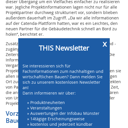
dieser Übergang um ein Vielfaches einfacher zu realisieren
war. Jegliche Projektinformationen lagen nicht nur für alle
Projektpartner durchweg strukturiert vor, sondern blieben
außerdem dauerhaft im Zugriff. „Da wir alle Informationen
auf der Catenda-Plattform hatten, war es ein Leichtes, den
neuen Partner für die Gebäudetechnik schnell an Bord zu
holen“, berichtet er.
x
Zusätzlich zur Gewährleistung der Datenkonsistenz und -
THIS Newsletter
zugänglichkeit durch die Catenda-Plattform war auch
Zeitersparnis durch das CDE ein wesentlicher Faktor. Die
Informationen mussten nicht mehr, wie in der
Vergangenheit, umständlich per E-Mail an die
Sie interessieren sich für
Projektbeteiligten verschickt werden. Stattdessen stehen sie
Fachinformationen zum nachhaltigen und
allen im Projektteam über Catenda an nur einem einzigen
wirtschaftlichen Bauen? Dann melden Sie
Ort zur Verfügung. Das spart nach Angaben der Architekten
sich zu unserem kostenlosen Newsletter
von Partner und Partner in jeder Woche viele Stunden Zeit,
an!
die ansonsten für die Suche nach Dokumenten, das Klären
Darin informieren wir über:
von Unstimmigkeiten oder für Nachverfolgung fehlender
» Produktneuheiten
Projektdaten draufgegangen waren.
» Veranstaltungen
Vorzeigeprojekt für die Zukunft des
» Auswertungen der Infobau Münster
» 14tägige Erscheinungsweise
Bauens mit Holz
» kostenlos und jederzeit kündbar