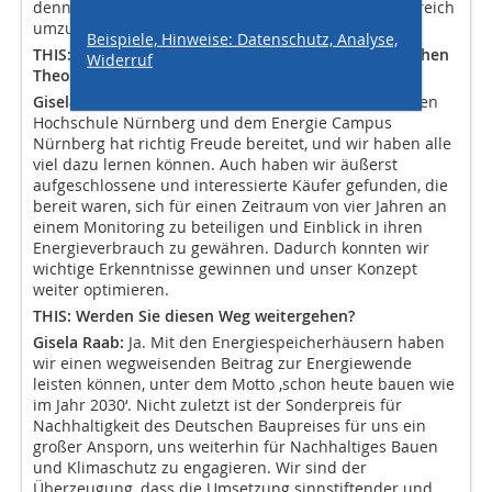
dennoch möglich ist, zukunftsweisende Ideen erfolgreich
umzusetzen.
Beispiele, Hinweise: Datenschutz, Analyse,
THIS: Wie gestaltete sich die Zusammenarbeit zwischen
Widerruf
Theorie und Praxis?
Gisela Raab:
Die Zusammenarbeit mit der Technischen
Hochschule Nürnberg und dem Energie Campus
Nürnberg hat richtig Freude bereitet, und wir haben alle
viel dazu lernen können. Auch haben wir äußerst
aufgeschlossene und interessierte Käufer gefunden, die
bereit waren, sich für einen Zeitraum von vier Jahren an
einem Monitoring zu beteiligen und Einblick in ihren
Energieverbrauch zu gewähren. Dadurch konnten wir
wichtige Erkenntnisse gewinnen und unser Konzept
weiter optimieren.
THIS: Werden Sie diesen Weg weitergehen?
Gisela Raab:
Ja. Mit den Energiespeicherhäusern haben
wir einen wegweisenden Beitrag zur Energiewende
leisten können, unter dem Motto ‚schon heute bauen wie
im Jahr 2030‘. Nicht zuletzt ist der Sonderpreis für
Nachhaltigkeit des Deutschen Baupreises für uns ein
großer Ansporn, uns weiterhin für Nachhaltiges Bauen
und Klimaschutz zu engagieren. Wir sind der
Überzeugung, dass die Umsetzung sinnstiftender und