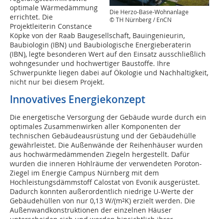
optimale Wärmedämmung
Die Herzo-Base-Wohnanlage
errichtet. Die
© TH Nürnberg / EnCN
Projektleiterin Constance
Köpke von der Raab Baugesellschaft, Bauingenieurin,
Baubiologin (IBN) und Baubiologische Energieberaterin
(IBN), legte besonderen Wert auf den Einsatz ausschließlich
wohngesunder und hochwertiger Baustoffe. Ihre
Schwerpunkte liegen dabei auf Ökologie und Nachhaltigkeit,
nicht nur bei diesem Projekt.
Innovatives Energiekonzept
Die energetische Versorgung der Gebäude wurde durch ein
optimales Zusammenwirken aller Komponenten der
technischen Gebäudeausrüstung und der Gebäudehülle
gewährleistet. Die Außenwände der Reihenhäuser wurden
aus hochwärmedämmenden Ziegeln hergestellt. Dafür
wurden die inneren Hohlräume der verwendeten Poroton-
Ziegel im Energie Campus Nürnberg mit dem
Hochleistungsdämmstoff Calostat von Evonik ausgerüstet.
Dadurch konnten außerordentlich niedrige U-Werte der
Gebäudehüllen von nur 0,13 W/(m²K) erzielt werden. Die
Außenwandkonstruktionen der einzelnen Häuser