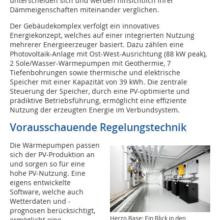
unterscheiden sich und werden hinsichtlich ihrer
Dämmeigenschaften miteinander verglichen.
Der Gebäudekomplex verfolgt ein innovatives
Energiekonzept, welches auf einer integrierten Nutzung
mehrerer Energieerzeuger basiert. Dazu zählen eine
Photovoltaik-Anlage mit Ost-West-Ausrichtung (88 kW peak),
2 Sole/Wasser-Wärmepumpen mit Geothermie, 7
Tiefenbohrungen sowie thermische und elektrische
Speicher mit einer Kapazität von 39 kWh. Die zentrale
Steuerung der Speicher, durch eine PV-optimierte und
prädiktive Betriebsführung, ermöglicht eine effiziente
Nutzung der erzeugten Energie im Verbundsystem.
Vorausschauende Regelungstechnik
Die Wärmepumpen passen
sich der PV-Produktion an
und sorgen so für eine
hohe PV-Nutzung. Eine
eigens entwickelte
Software, welche auch
Wetterdaten und -
prognosen berücksichtigt,
Herzo Base: Ein Blick in den
ermöglicht eine