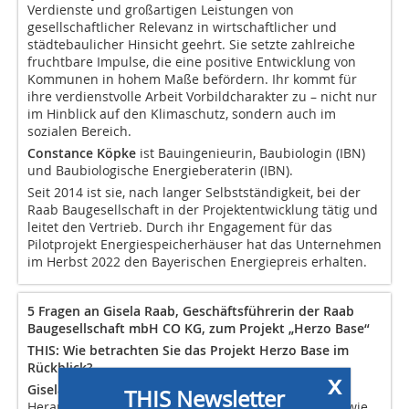
Verdienste und großartigen Leistungen von
gesellschaftlicher Relevanz in wirtschaftlicher und
städtebaulicher Hinsicht geehrt. Sie setzte zahlreiche
fruchtbare Impulse, die eine positive Entwicklung von
Kommunen in hohem Maße befördern. Ihr kommt für
ihre verdienstvolle Arbeit Vorbildcharakter zu – nicht nur
im Hinblick auf den Klimaschutz, sondern auch im
sozialen Bereich.
Constance Köpke
ist Bauingenieurin, Baubiologin (IBN)
und Baubiologische Energieberaterin (IBN).
Seit 2014 ist sie, nach langer Selbstständigkeit, bei der
Raab Baugesellschaft in der Projektentwicklung tätig und
leitet den Vertrieb. Durch ihr Engagement für das
Pilotprojekt Energiespeicherhäuser hat das Unternehmen
im Herbst 2022 den Bayerischen Energiepreis erhalten.
5 Fragen an Gisela Raab, Geschäftsführerin der Raab
Baugesellschaft mbH CO KG, zum Projekt „Herzo Base“
THIS: Wie betrachten Sie das Projekt Herzo Base im
Rückblick?
x
Gisela Raab:
Vor fünf Jahren war es eine große
THIS Newsletter
Herausforderung, ein so zukunftsweisendes Projekt wie