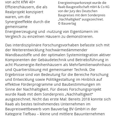
von acht KfW 40+
Energieeinsparkonzept wurde die
Effizienzhäusern, die als
Raab Baugesellschaft mbH & Co KG
von der Jury des Deutschen
Realprojekt konzipiert
Baupreises mit dem Sonderpreis
waren, um die
„Nachhaltigkeit“ ausgezeichnet.
Synergieeffekte durch die
© Bauverlag
gemeinsame
Energieerzeugung und -nutzung von Eigentümern im
Vergleich zu einzelnen Häusern zu demonstrieren.
Das interdisziplinäre Forschungsvorhaben befasste sich mit
der Weiterentwicklung hochwärmedämmender
Wandbaustoffe und der optimalen Systemintegration aktiver
Komponenten der Gebäudetechnik und Betriebsführung in
acht Plusenergie-Reihenhäusern als Mehrfamilienwohnhaus
und Quartierslösung mit gemeinsamer Technik. Die
Ergebnisse sind von Bedeutung für die Bereiche Forschung
und Entwicklung sowie Politikgestaltung im Hinblick auf
effektive Förderprogramme und Baubestimmungen im
Sinne der Nachhaltigkeit. Für dieses Forschungsprojekt
wurde Raab mit dem Sonderpreis „Nachhaltigkeit“
ausgezeichnet. Nicht das erste Mal: Bereits 2018 konnte sich
Raab als bestes teilnehmendes Unternehmen im
Baupreiswettbewerb vom Bauverlag BV GmbH in der
Kategorie Tiefbau – kleine und mittlere Bauunternehmen