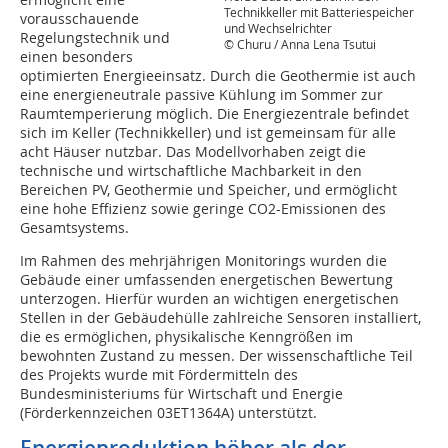
Technikkeller mit Batteriespeicher
vorausschauende
und Wechselrichter
Regelungstechnik und
© Churu / Anna Lena Tsutui
einen besonders
optimierten Energieeinsatz. Durch die Geothermie ist auch
eine energieneutrale passive Kühlung im Sommer zur
Raumtemperierung möglich. Die Energiezentrale befindet
sich im Keller (Technikkeller) und ist gemeinsam für alle
acht Häuser nutzbar. Das Modellvorhaben zeigt die
technische und wirtschaftliche Machbarkeit in den
Bereichen PV, Geothermie und Speicher, und ermöglicht
eine hohe Effizienz sowie geringe CO2-Emissionen des
Gesamtsystems.
Im Rahmen des mehrjährigen Monitorings wurden die
Gebäude einer umfassenden energetischen Bewertung
unterzogen. Hierfür wurden an wichtigen energetischen
Stellen in der Gebäudehülle zahlreiche Sensoren installiert,
die es ermöglichen, physikalische Kenngrößen im
bewohnten Zustand zu messen. Der wissenschaftliche Teil
des Projekts wurde mit Fördermitteln des
Bundesministeriums für Wirtschaft und Energie
(Förderkennzeichen 03ET1364A) unterstützt.