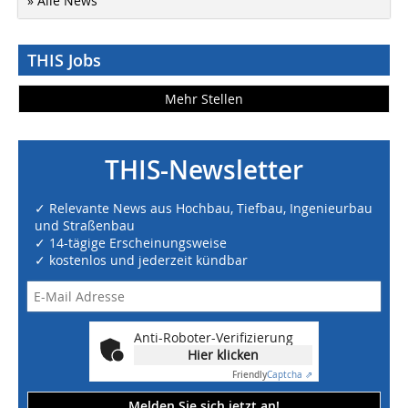
» Alle News
THIS Jobs
Mehr Stellen
THIS-Newsletter
✓ Relevante News aus Hochbau, Tiefbau, Ingenieurbau
und Straßenbau
✓ 14-tägige Erscheinungsweise
✓ kostenlos und jederzeit kündbar
Anti-Roboter-Verifizierung
Hier klicken
Friendly
Captcha ⇗
Melden Sie sich jetzt an!