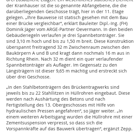
der Kranhäuser ist die so genannte Abfangebene, die die
darüberliegenden Geschosse trägt, hier in der 11. Etage
gelegen. „Ihre Bauweise ist statisch gesehen mit dem Bau
einer Brücke vergleichbar“, erklärt Bauleiter Dipl.-Ing. (FH)
Dominik Jäger vom ARGE-Partner Oevermann. In den beiden
Gebäuderiegeln verlaufen je drei Spannbetonträger. Sie
sind 3,10 m hoch und bis zu 1,50 m breit. Diese Konstruktion
überspannt freitragend 32 m Zwischenraum zwischen den
Baukörpern A und B und kragt dann nochmals 16 m aus in
Richtung Rhein. Nach 32 m dient ein quer verlaufender
Spannbetonträger als Auflager. Im Gegensatz zu den
Längsträgern ist dieser 9,65 m mächtig und erstreckt sich
über drei Geschosse.
„In den Stahlbetonträgern des Brückentragwerks sind
jeweils bis zu 22 Stahllitzen in Hüllrohren eingebaut. Diese
werden nach Aushärtung des Betons und nach
Fertigstellung des 13. Obergeschosses mit Hilfe von
hydraulischen Pressen angefahren“, so Jäger weiter. „In
einem weiteren Arbeitsgang wurden die Hüllrohre mit einer
Zementsuspension verpresst, so dass sich die
Vorspannkräfte auf das Bauwerk übertragen“, ergänzt Zepp.