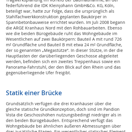
federführend die IDK Kleinjohann GmbH&Co. KG, Köln,
beteiligt war, hatte zur Folge, dass die ursprünglich als
Stahlfachwerkkonstruktion geplanten Baukörper in
Spannbetonbauweise errichtet wurden. Im Juli 2008 begann
die ARGE Kranhaus Nord mit den Rohbauarbeiten. Ebenso
wie die beiden Bürogebäude ruht das Wohngebäude im
Wesentlichen auf zwei Baukörpern: Bauteil A mit rund 726
m² Grundfläche und Bauteil B mit etwa 24 m² Grundfläche,
der so genannten „Megastütze“. In dieser Stütze, in der die
Hauptlasten der darüberliegenden Geschosse abgeleitet
werden, befinden sich ein zweites Treppenhaus sowie ein
Panorama-Fahrstuhl, der den Blick auf den Rhein und das
gegenüberliegende Ufer freigibt.
Statik einer Brücke
Grundsätzlich verfügen die drei Kranhäuser über die
gleiche statische Grundkonzeption, doch sind im Pandion
Vista die Geschosshöhen nutzungsbedingt niedriger als in
den beiden Bürogebäuden. Entsprechend verfügt das
Wohngebäude bei ähnlichen äußeren Abmessungen über
drei zusätzliche Etagen. Ein wesentliches statisches Element