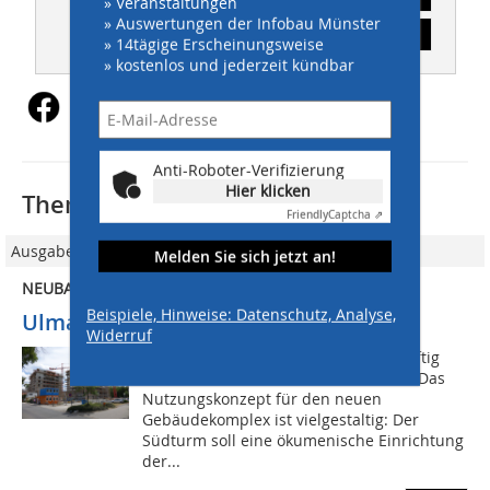
» Veranstaltungen
» Auswertungen der Infobau Münster
Inhaltsverzeichnis
» 14tägige Erscheinungsweise
» kostenlos und jederzeit kündbar
Anti-Roboter-Verifizierung
Hier klicken
Thematisch passende Artikel:
Friendly
Captcha ⇗
Ausgabe 03/2015
Melden Sie sich jetzt an!
NEUBAU: MARSILIUS-ARKADEN IN HEIDELBERG
Beispiele, Hinweise: Datenschutz, Analyse,
Ulma liefert Schalung für Sichtbeton
Widerruf
Auf rund 20.000 m² sollen hier zukünftig
1.500 Menschen leben und arbeiten. Das
Nutzungskonzept für den neuen
Gebäudekomplex ist vielgestaltig: Der
Südturm soll eine ökumenische Einrichtung
der...