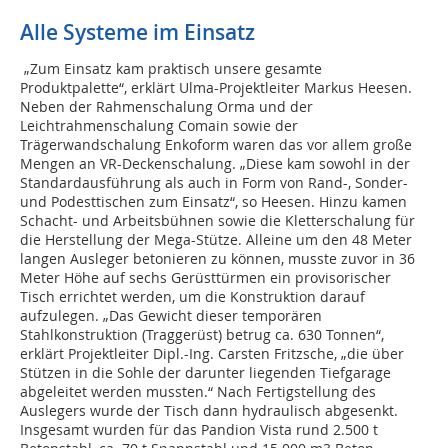
Alle Systeme im Einsatz
„Zum Einsatz kam praktisch unsere gesamte
Produktpalette“, erklärt Ulma-Projektleiter Markus Heesen.
Neben der Rahmenschalung Orma und der
Leichtrahmenschalung Comain sowie der
Trägerwandschalung Enkoform waren das vor allem große
Mengen an VR-Deckenschalung. „Diese kam sowohl in der
Standardausführung als auch in Form von Rand-, Sonder-
und Podesttischen zum Einsatz“, so Heesen. Hinzu kamen
Schacht- und Arbeitsbühnen sowie die Kletterschalung für
die Herstellung der Mega-Stütze. Alleine um den 48 Meter
langen Ausleger betonieren zu können, musste zuvor in 36
Meter Höhe auf sechs Gerüsttürmen ein provisorischer
Tisch errichtet werden, um die Konstruktion darauf
aufzulegen. „Das Gewicht dieser temporären
Stahlkonstruktion (Traggerüst) betrug ca. 630 Tonnen“,
erklärt Projektleiter Dipl.-Ing. Carsten Fritzsche, „die über
Stützen in die Sohle der darunter liegenden Tiefgarage
abgeleitet werden mussten.“ Nach Fertigstellung des
Auslegers wurde der Tisch dann hydraulisch abgesenkt.
Insgesamt wurden für das Pandion Vista rund 2.500 t