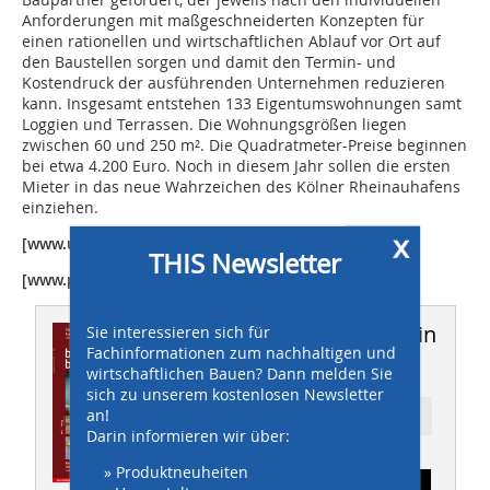
Anforderungen mit maßgeschneiderten Konzepten für
einen rationellen und wirtschaftlichen Ablauf vor Ort auf
den Baustellen sorgen und damit den Termin- und
Kostendruck der ausführenden Unternehmen reduzieren
kann. Insgesamt entstehen 133 Eigentumswohnungen samt
Loggien und Terrassen. Die Wohnungsgrößen liegen
zwischen 60 und 250 m². Die Quadratmeter-Preise beginnen
bei etwa 4.200 Euro. Noch in diesem Jahr sollen die ersten
Mieter in das neue Wahrzeichen des Kölner Rheinauhafens
einziehen.
x
[www.ulma-c.de]
THIS Newsletter
[www.pandionvista.de]
Dieser Artikel erschien in
Sie interessieren sich für
Fachinformationen zum nachhaltigen und
THIS 05/2010
wirtschaftlichen Bauen? Dann melden Sie
sich zu unserem kostenlosen Newsletter
an!
Ressort: Bautechnik
Darin informieren wir über:
» Produktneuheiten
Abonnement