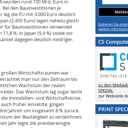
A wurden rund 730 Mrd. Euro in
. Bei den Bauinvestitionen je
Melden 
r lag die EU mit 3.000 Euro deutlich
apan (2.450 Euro) lagen nahezu gleich
Riskieren Sie eine
er für Bauinvestitionen verwendet
weitere Informatio
 11,8 %. In Japan (9,4 %) sowie vor
anteil dagegen deutlich niedriger.
CS Computer
ei großen Wirtschaftsräumen war
etrachtet man nur den Zeitraum bis
ittlichen Wachstum der realen
zu den Mediad
SPEZIAL
nreiter. Das Wachstum lag sogar leicht
zur Webseite 
die Immobilien- und Wirtschaftskrise,
 auch früher einsetzte, gingen
PRINT SPEC
 drei Jahren um insgesamt 8 % zurück.
stum der Bautätigkeit zu verzeichnen;
en Jahr legte die preisbereinigte