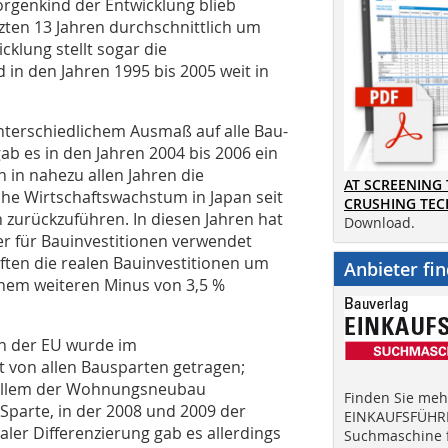
Sorgenkind der Entwicklung blieb
tzten 13 Jahren durchschnittlich um
cklung stellt sogar die
 in den Jahren 1995 bis 2005 weit in
unterschiedlichem Ausmaß auf alle Bau-
ab es in den Jahren 2004 bis 2006 ein
 in nahezu allen Jahren die
AT SCREENING
che Wirtschaftswachstum in Japan seit
CRUSHING TE
 zurückzuführen. In diesen Jahren hat
Download.
er für Bauinvestitionen verwendet
ften die realen Bauinvestitionen um
Anbieter fi
inem weiteren Minus von 3,5 %
n der EU wurde im
 von allen Bausparten getragen;
n allem der Wohnungsneubau
Finden Sie mehr
 Sparte, in der 2008 und 2009 der
EINKAUFSFÜHRE
aler Differenzierung gab es allerdings
Suchmaschine f