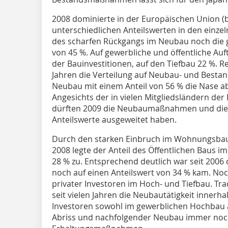
2008 dominierte in der Europäischen Union (be
unterschiedlichen Anteilswerten in den einz
des scharfen Rückgangs im Neubau noch die g
von 45 %. Auf gewerbliche und öffentliche Au
der Bauinvestitionen, auf den Tiefbau 22 %. Re
Jahren die Verteilung auf Neubau- und Best
Neubau mit einem Anteil von 56 % die Nase abe
Angesichts der in vielen Mitgliedsländern d
dürften 2009 die Neubaumaßnahmen und die ö
Anteilswerte ausgeweitet haben.
Durch den starken Einbruch im Wohnungsbau
2008 legte der Anteil des Öffentlichen Baus im
28 % zu. Entsprechend deutlich war seit 200
noch auf einen Anteilswert von 34 % kam. Noch
privater Investoren im Hoch- und Tiefbau. Tra
seit vielen Jahren die Neubautätigkeit innerhal
Investoren sowohl im gewerblichen Hochbau
Abriss und nachfolgender Neubau immer noch