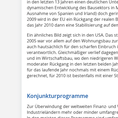
in den letzten 13 Jahren einen deutlichen Un
dynamischen Entwicklung des Bausektors in M
Ausnahme von Spanien und Irland) doch ger
2009 wird in der EU ein Rückgang der realen Ba
das Jahr 2010 dann eine Stabilisierung auf de
Ein ähnliches Bild zeigt sich in den USA. Das
2005 war vor allem auf den Wohnungsbau zurü
auch hautsächlich für den scharfen Einbruch i
verantwortlich. Gleichmäßiger verlief dagegen
und im Wirtschaftsbau, wo den niedrigeren 
moderater Rückgang in den letzten beiden Jah
für das laufende Jahr nochmals mit einem Rüc
gerechnet, für 2010 ist bestenfalls mit einer S
Konjunkturprogramme
Zur Überwindung der weltweiten Finanz- und W
Industrieländern mehr oder minder umfangr
In den meisten dieser Programme sind umfangr