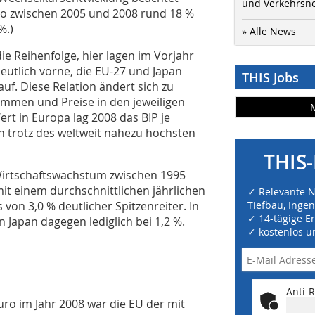
und Verkehrsn
ro zwischen 2005 und 2008 rund 18 %
%.)
» Alle News
ie Reihenfolge, hier lagen im Vorjahr
eutlich vorne, die EU-27 und Japan
THIS Jobs
uf. Diese Relation ändert sich zu
kommen und Preise in den jeweiligen
rt in Europa lag 2008 das BIP je
n trotz des weltweit nahezu höchsten
THIS-
 Wirtschaftswachstum zwischen 1995
it einem durchschnittlichen jährlichen
✓ Relevante 
on 3,0 % deutlicher Spitzenreiter. In
Tiefbau, Inge
✓ 14-tägige E
n Japan dagegen lediglich bei 1,2 %.
✓ kostenlos u
Anti-R
uro im Jahr 2008 war die EU der mit