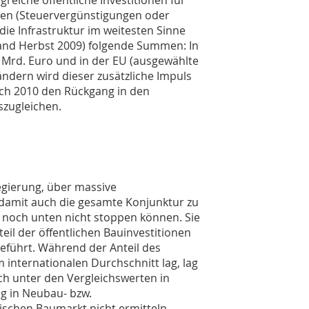
en (Steuervergünstigungen oder
 die Infrastruktur im weitesten Sinne
and Herbst 2009) folgende Summen: In
 Mrd. Euro und in der EU (ausgewählte
ändern wird dieser zusätzliche Impuls
uch 2010 den Rückgang in den
zugleichen.
egierung, über massive
amit auch die gesamte Konjunktur zu
 noch unten nicht stoppen können. Sie
eil der öffentlichen Bauinvestitionen
eführt. Während der Anteil des
 internationalen Durchschnitt lag, lag
ch unter den Vergleichswerten in
ng in Neubau- bzw.
ischen Baumarkt nicht ermitteln.