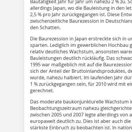
Bautätigkeit Jahr für Jahr um nahezu 2 % zu. 
allerdings Japan, wo die Bauleistung in den le
2,5 % pro Jahr zurückgegangen ist. Diese Entwi
zwischenzeitliche Baurezession in Deutschland
den Schatten.
Die Baurezession in Japan erstreckte sich in 
sparten. Lediglich im gewerblichen Hochbau g
relativ deutliches Wachstum, ansonsten waren
Bauleistungen deutlich rückläufig. Das schwa
1995 war maßgeblich mit auf die Baurezession
sich der Anteil der Bruttoinlandsproduktes, d
wurde, nahezu halbiert. Im laufenden Jahr dür
1 % zurückgegangen sein, für 2010 wird mit e
gerechnet.
Das moderate baukonjunkturelle Wachstum i
Beobachtungszeitraum nahezu gleichgerichtet
zwischen 2005 und 2007 legte allerdings vo
europaweit deutlich zu. Dies ist aber auch die
stärkste Einbruch zu beobachten ist. In nation