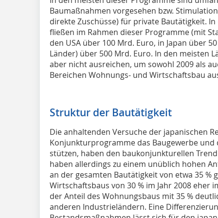
Baumaßnahmen vorgesehen bzw. Stimulation
direkte Zuschüsse) für private Bautätigkeit. In
fließen im Rahmen dieser Programme (mit St
den USA über 100 Mrd. Euro, in Japan über 50
Länder) über 500 Mrd. Euro. In den meisten L
aber nicht ausreichen, um sowohl 2009 als a
Bereichen Wohnungs- und Wirtschaftsbau aus
Struktur der Bautätigkeit
Die anhaltenden Versuche der japanischen R
Konjunkturprogramme das Baugewerbe und d
stützen, haben den baukonjunkturellen Trend
haben allerdings zu einem unüblich hohen Ant
an der gesamten Bautätigkeit von etwa 35 % g
Wirtschaftsbaus von 30 % im Jahr 2008 eher im
der Anteil des Wohnungsbaus mit 35 % deutli
anderen Industrieländern. Eine Differenzieru
Bestandsmaßnahmen lässt sich für den japan