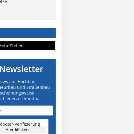
etze
Mehr Stellen
Newsletter
News aus Hochbau,
nieurbau und Straßenbau
rscheinungsweise
nd jederzeit kündbar
oboter-Verifizierung
Hier klicken