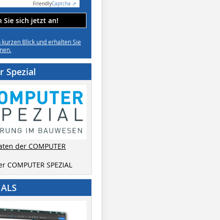
Friendly
Captcha ⇗
Sie sich jetzt an!
n kurzen Blick und erhalten Sie
nen.
 Spezial
aten der COMPUTER
der COMPUTER SPEZIAL
IALS