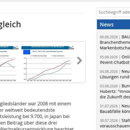
gleich
News
BAU
06.08.2026 |
Branchentheme
Markenbotschaf
Onli
05.08.2026 |
INvent-Chatbot
Neue
04.08.2026 |
Lösungen rund 
Bun
03.08.2026 |
Hubertz: "Inno
die Zukunft de
tgliedsländer war 2008 mit einem
Neue
31.07.2026 |
er weltweit bedeutendste
Bauabfälle kö
sleistung bei 9.700, in Japan bei
Sta
30.07.2026 |
ten Beitrag über diese drei
vorausschauend
 Wechselkursentwicklung beachtet