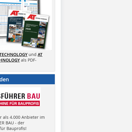
 TECHNOLOGY
und
AT
CHNOLOGY
als PDF-
nden
 als 4.000 Anbieter im
R BAU - der
ür Bauprofis!