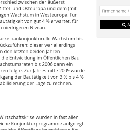
terschied zwischen der äußerst
ittel- und Osteuropa und dem (mit
ingen Wachstum in Westeuropa. Für
utätigkeit von gut 4 % erwartet, für
A
m niedrigeren Niveau.
 starke baukonjunkturelle Wachstum bis
ckzuführen; dieser war allerdings
n den letzten beiden Jahren
 die Entwicklung im Öffentlichen Bau
Wachstumsraten bis 2006 dann ein
ren folgte. Zur Jahresmitte 2009 wurde
kgang der Bautätigkeit von 3 % bis 4 %
tabilisierung der Lage zu rechnen.
irtschaftskrise wurden in fast allen
eiche Konjunkturprogramme aufgelegt.
eiche öffentliche Investitionen für