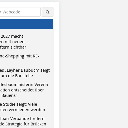
 2027 macht
n mit neuen
tern sichtbar
ne-Shopping mit RE-
s „Layher Baubuch“ zeigt
um die Baustelle
desbauministerin Verena
vation entscheidet über
s Bauens"
 Studie zeigt: Viele
nnten vermieden werden
hlbau-Verbände fordern
e Strategie für Brücken